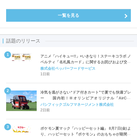
一覧を見る
話題のリリース
アニメ「ハイキュー!!」×いきなり！ステーキコラボ ノ
ベルティ「名札風カード」に関するお詫びおよび交換
対応についてのご案内
株式会社ペッパーフードサービス
1日前
冷気を逃がさない“ドア付きカート”で夏でも快適プレ
ー 国内初！※オリンピアオリジナル「AirCon
Cart（エアコンカート）」導入 | ＰＧＭ
パシフィックゴルフマネージメント株式会社
2日前
ポケモン夏マック「ハッピーセット編」 8月7日(金)よ
り、ハッピーセット『ポケモン』のおもちゃが期間限