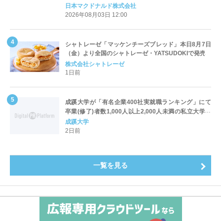
定登場
日本マクドナルド株式会社
2026年08月03日 12:00
シャトレーゼ「マッケンチーズブレッド」本日8月7日
（金）より全国のシャトレーゼ・YATSUDOKIで発売
株式会社シャトレーゼ
1日前
成蹊大学が「有名企業400社実就職ランキング」にて
卒業(修了)者数1,000人以上2,000人未満の私立大学で
全国第1位を獲得！～実就職率は26.5%（前年比＋
成蹊大学
4.3pt）に伸長、東京の私立大学でも10位にランクイン
2日前
～
一覧を見る