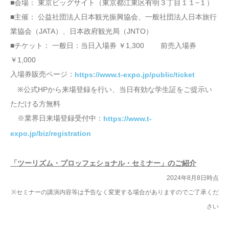
■会場： 東京ビッグサイト（東京都江東区有明３丁目１１−１）
■主催： 公益社団法人日本観光振興協会、一般社団法人日本旅行
業協会（JATA）、日本政府観光局（JNTO）
■チケット： 一般日：当日入場券 ￥1,300 前売入場券
￥1,000
入場券販売ページ：
https://www.t-expo.jp/public/ticket
※公式HPから来場登録を行い、当日有効な学生証をご提示い
ただける方無料
※業界日来場登録受付中：
https://www.t-
expo.jp/biz/registration
「ツーリズム・プロッフェショナル・セミナー」のご紹介
2024年8月8日時点
※セミナーの講演内容等は予告なく変更する場合がありますのでご了承くだ
さい