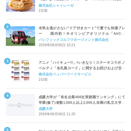
株式会社シャトレーゼ
2日前
冷気を逃がさない“ドア付きカート”で夏でも快適プレ
ー 国内初！※オリンピアオリジナル「AirCon
Cart（エアコンカート）」導入 | ＰＧＭ
パシフィックゴルフマネージメント株式会社
2026年08月06日 10:21
アニメ「ハイキュー!!」×いきなり！ステーキコラボ ノ
ベルティ「名札風カード」に関するお詫びおよび交換
対応についてのご案内
株式会社ペッパーフードサービス
2日前
成蹊大学が「有名企業400社実就職ランキング」にて
卒業(修了)者数1,000人以上2,000人未満の私立大学で
全国第1位を獲得！～実就職率は26.5%（前年比＋
成蹊大学
4.3pt）に伸長、東京の私立大学でも10位にランクイン
2026年08月06日 11:20
～