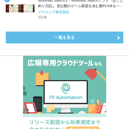
Nintendo Switch 2・Nintendo Switchソフト『ぼくと
釣り日記』 初公開のゲーム画面を含む新PV4本を一挙
公開！
イマジニア株式会社
2日前
一覧を見る