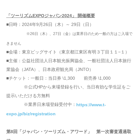
「ツーリズムEXPOジャパン2024」 開催概要
■日時：2024年9月26日（木）～ 29日（日）
※26日（木）、27日（金）は業界日のため一般の方はご入場で
きません
■会場：東京ビッグサイト（東京都江東区有明３丁目１１−１）
■主催：公益社団法人日本観光振興協会、一般社団法人日本旅行
業協会（JATA）、日本政府観光局（JNTO）
■チケット：一般日：当日券 \1,300 前売券 \1,000
※公式HPから来場登録を行い、当日有効な学生証をご
提示いただける方無料
※業界日来場登録受付中：
https://www.t-
expo.jp/biz/registration
第8回「ジャパン・ツーリズム・アワード」 第一次審査通過取