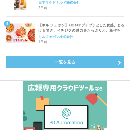
ッペ」「マンゴースムージー」8月5日（水）から販売
日本マクドナルド株式会社
開始
2日前
【キル フェ ボン】FIG fair プチプチとした食感、とろ
ける甘さ、イチジクの魅力をたっぷりと。新作を含
め、イチジク尽くしの全4種が登場8月20日（木）スタ
キルフェボン株式会社
ート
1日前
一覧を見る