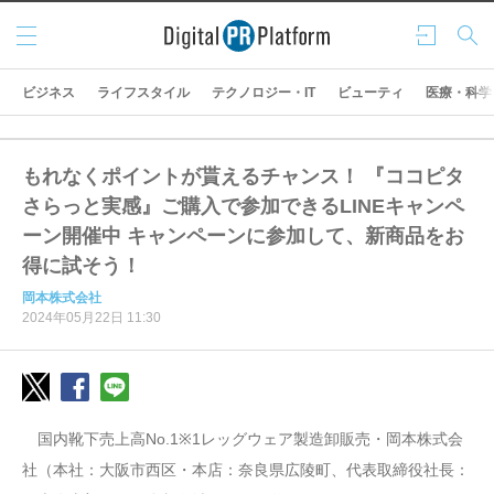
メニ
ログ
検索
ュー
イン
ビジネス
ライフスタイル
テクノロジー・IT
ビューティ
医療・科学
もれなくポイントが貰えるチャンス！ 『ココピタ
さらっと実感』ご購入で参加できるLINEキャンペ
ーン開催中 キャンペーンに参加して、新商品をお
得に試そう！
岡本株式会社
2024年05月22日 11:30
国内靴下売上高No.1※1レッグウェア製造卸販売・岡本株式会
社（本社：大阪市西区・本店：奈良県広陵町、代表取締役社長：