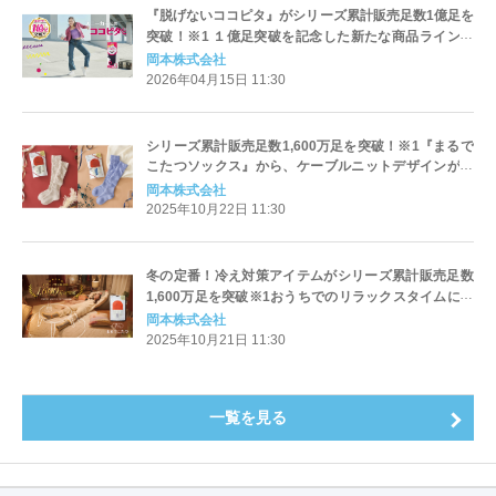
『脱げないココピタ』がシリーズ累計販売足数1億足を
突破！※1 １億足突破を記念した新たな商品ラインナ
ップが続々登場
岡本株式会社
2026年04月15日 11:30
シリーズ累計販売足数1,600万足を突破！※1『まるで
こたつソックス』から、ケーブルニットデザインが数
量限定※2で新発売！
岡本株式会社
2025年10月22日 11:30
冬の定番！冷え対策アイテムがシリーズ累計販売足数
1,600万足を突破※1おうちでのリラックスタイムに、
『まるでこたつソックス』
岡本株式会社
2025年10月21日 11:30
一覧を見る