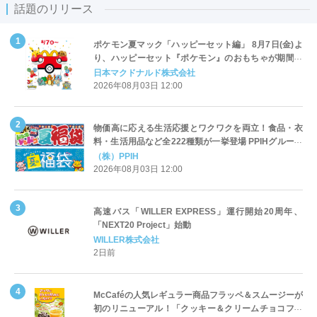
話題のリリース
ポケモン夏マック「ハッピーセット編」 8月7日(金)よ
り、ハッピーセット『ポケモン』のおもちゃが期間限
定登場
日本マクドナルド株式会社
2026年08月03日 12:00
物価高に応える生活応援とワクワクを両立！食品・衣
料・生活用品など全222種類が一挙登場 PPIHグループ
「夏福袋」＆セール 8月6日(木)より順次スタート
（株）PPIH
2026年08月03日 12:00
高速バス「WILLER EXPRESS」運行開始20周年、
「NEXT20 Project」始動
WILLER株式会社
2日前
McCaféの人気レギュラー商品フラッペ＆スムージーが
初のリニューアル！「クッキー＆クリームチョコフラ