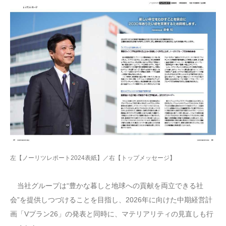
左【ノーリツレポート2024表紙】／右【トップメッセージ】
当社グループは“豊かな暮しと地球への貢献を両立できる社
会”を提供しつづけることを目指し、2026年に向けた中期経営計
画「Vプラン26」の発表と同時に、マテリアリティの見直しも行