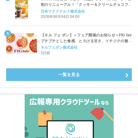
初のリニューアル！「クッキー＆クリームチョコフラ
ッペ」「マンゴースムージー」8月5日（水）から販売
日本マクドナルド株式会社
開始
2026年08月04日 04:00
【キル フェ ボン】＜フェア開催のお知らせ＞FIG fair
プチプチとした食感、とろける甘さ、イチジクの魅力
をたっぷりと。新作を含め、イチジク尽くしの全4種が
キルフェボン株式会社
登場8月20日（木）スタート
3日前
一覧を見る