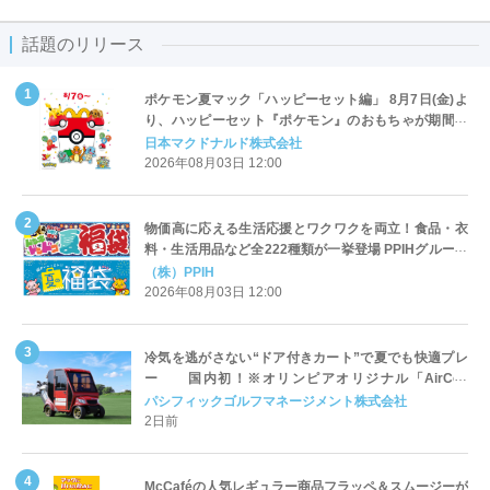
話題のリリース
ポケモン夏マック「ハッピーセット編」 8月7日(金)よ
り、ハッピーセット『ポケモン』のおもちゃが期間限
定登場
日本マクドナルド株式会社
2026年08月03日 12:00
物価高に応える生活応援とワクワクを両立！食品・衣
料・生活用品など全222種類が一挙登場 PPIHグループ
「夏福袋」＆セール 8月6日(木)より順次スタート
（株）PPIH
2026年08月03日 12:00
冷気を逃がさない“ドア付きカート”で夏でも快適プレ
ー 国内初！※オリンピアオリジナル「AirCon
Cart（エアコンカート）」導入 | ＰＧＭ
パシフィックゴルフマネージメント株式会社
2日前
McCaféの人気レギュラー商品フラッペ＆スムージーが