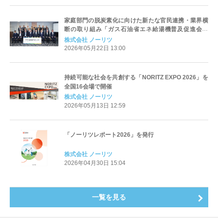
家庭部門の脱炭素化に向けた新たな官民連携・業界横
断の取り組み「ガス石油省エネ給湯機普及促進会議
（スマいる給湯プロジェクト）」設立
株式会社 ノーリツ
2026年05月22日 13:00
持続可能な社会を共創する「NORITZ EXPO 2026」を
全国16会場で開催
株式会社 ノーリツ
2026年05月13日 12:59
「ノーリツレポート2026」を発行
株式会社 ノーリツ
2026年04月30日 15:04
一覧を見る