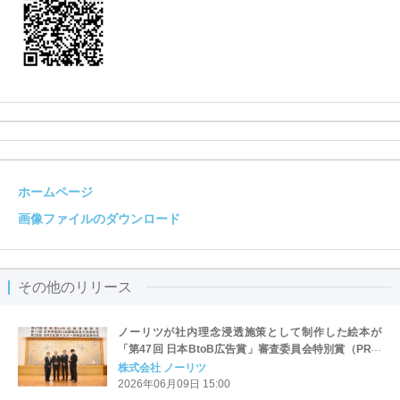
ホームページ
画像ファイルのダウンロード
その他のリリース
ノーリツが社内理念浸透施策として制作した絵本が
「第47回 日本BtoB広告賞」審査委員会特別賞（PR誌
の部）を受賞
株式会社 ノーリツ
2026年06月09日 15:00