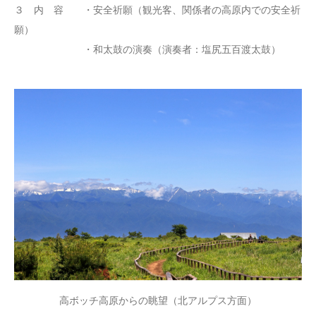
３ 内 容 ・安全祈願（観光客、関係者の高原内での安全祈
願）
・和太鼓の演奏（演奏者：塩尻五百渡太鼓）
高ボッチ高原からの眺望（北アルプス方面）