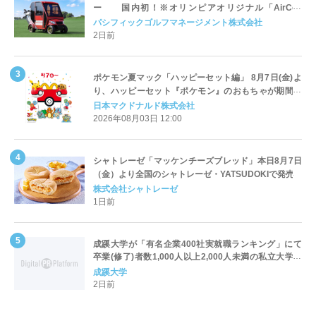
ー 国内初！※オリンピアオリジナル「AirCon
Cart（エアコンカート）」導入 | ＰＧＭ
パシフィックゴルフマネージメント株式会社
2日前
ポケモン夏マック「ハッピーセット編」 8月7日(金)よ
り、ハッピーセット『ポケモン』のおもちゃが期間限
定登場
日本マクドナルド株式会社
2026年08月03日 12:00
シャトレーゼ「マッケンチーズブレッド」本日8月7日
（金）より全国のシャトレーゼ・YATSUDOKIで発売
株式会社シャトレーゼ
1日前
成蹊大学が「有名企業400社実就職ランキング」にて
卒業(修了)者数1,000人以上2,000人未満の私立大学で
全国第1位を獲得！～実就職率は26.5%（前年比＋
成蹊大学
4.3pt）に伸長、東京の私立大学でも10位にランクイン
2日前
～