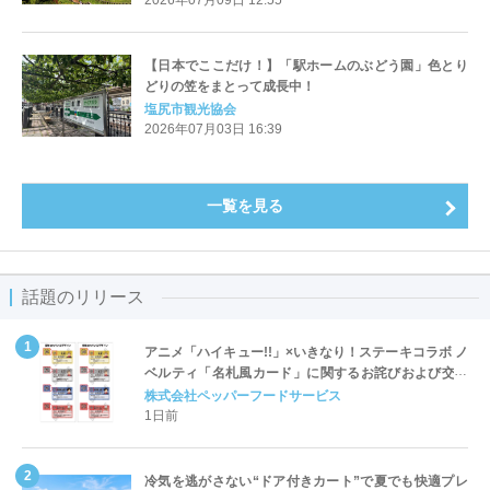
2026年07月09日 12:55
【日本でここだけ！】「駅ホームのぶどう園」色とり
どりの笠をまとって成長中！
塩尻市観光協会
2026年07月03日 16:39
一覧を見る
話題のリリース
アニメ「ハイキュー!!」×いきなり！ステーキコラボ ノ
ベルティ「名札風カード」に関するお詫びおよび交換
対応についてのご案内
株式会社ペッパーフードサービス
1日前
冷気を逃がさない“ドア付きカート”で夏でも快適プレ