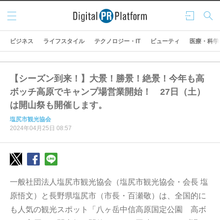
メニ
ログ
検索
ュー
イン
ビジネス
ライフスタイル
テクノロジー・IT
ビューティ
医療・科学
【シーズン到来！】大景！勝景！絶景！今年も高
ボッチ高原でキャンプ場営業開始！ 27日（土）
は開山祭も開催します。
塩尻市観光協会
2024年04月25日 08:57
一般社団法人塩尻市観光協会（塩尻市観光協会・会長 塩
原悟文）と長野県塩尻市（市長・百瀬敬）は、全国的に
も人気の観光スポット「八ヶ岳中信高原国定公園 高ボ