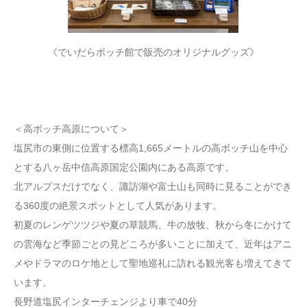
《でいだらボッチ館で販売のオリジナルグッズ》
＜高ボッチ高原について＞
塩尻市の東側に位置する標高1,665メートルの高ボッチ山を中心
とする八ヶ岳中信高原国定公園内にある高原です。
北アルプスだけでなく、諏訪湖や富士山も同時に見ることができ
る360度の絶景スポットとして人気があります。
初夏のレンゲツツジや夏の草競馬、牛の放牧、秋から冬にかけて
の雲海など季節ごとの見どころが多いことに加えて、近年はアニ
メやドラマのロケ地として聖地巡礼に訪れる観光客も増えてきて
います。
長野道塩尻インターチェンジより車で40分