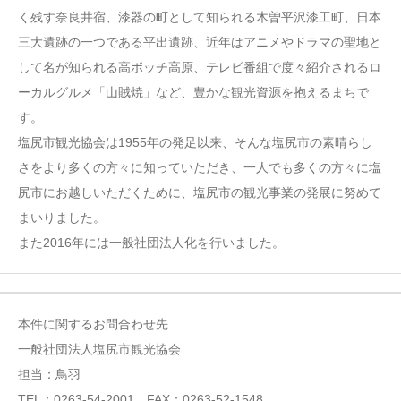
く残す奈良井宿、漆器の町として知られる木曽平沢漆工町、日本
三大遺跡の一つである平出遺跡、近年はアニメやドラマの聖地と
して名が知られる高ボッチ高原、テレビ番組で度々紹介されるロ
ーカルグルメ「山賊焼」など、豊かな観光資源を抱えるまちで
す。
塩尻市観光協会は1955年の発足以来、そんな塩尻市の素晴らし
さをより多くの方々に知っていただき、一人でも多くの方々に塩
尻市にお越しいただくために、塩尻市の観光事業の発展に努めて
まいりました。
また2016年には一般社団法人化を行いました。
本件に関するお問合わせ先
一般社団法人塩尻市観光協会
担当：鳥羽
TEL：0263-54-2001 FAX：0263-52-1548