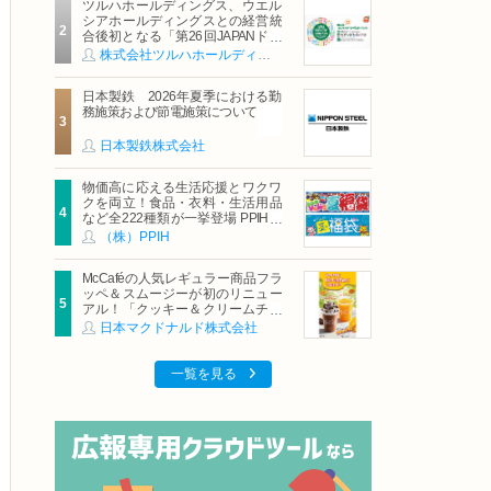
ツルハホールディングス、ウエル
シアホールディングスとの経営統
合後初となる「第26回JAPANドラ
ッグストアショー」に出展
株式会社ツルハホールディングス
日本製鉄 2026年夏季における勤
務施策および節電施策について
日本製鉄株式会社
物価高に応える生活応援とワクワ
クを両立！食品・衣料・生活用品
など全222種類が一挙登場 PPIHグ
ループ「夏福袋」＆セール 8月6日
（株）PPIH
(木)より順次スタート
McCaféの人気レギュラー商品フラ
ッペ＆スムージーが初のリニュー
アル！「クッキー＆クリームチョ
コフラッペ」「マンゴースムージ
日本マクドナルド株式会社
ー」8月5日（水）から販売開始
一覧を見る