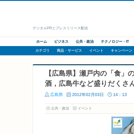
デジタルPRとプレスリリース配信
ホーム
ビジネス
公共・政治
テクノロジー・IT
カテゴリ
商品・サービス
イベント
キャンペーン
【広島県】瀬戸内の「食」
酒，広島牛など盛りだくさ
広島県
2012年02月03日
14：13
公共・政治
イベント