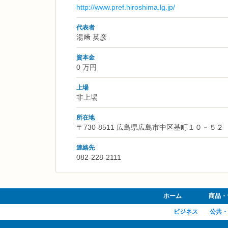
http://www.pref.hiroshima.lg.jp/
代表者
湯﨑 英彦
資本金
0 万円
上場
非上場
所在地
〒730-8511 広島県広島市中区基町１０－５２
連絡先
082-228-2111
ホーム
商品・
ビジネス
公共・