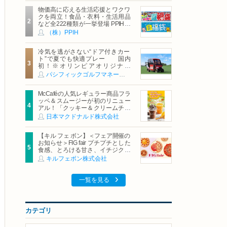
物価高に応える生活応援とワクワ
クを両立！食品・衣料・生活用品
など全222種類が一挙登場 PPIHグ
ループ「夏福袋」＆セール 8月6日
（株）PPIH
(木)より順次スタート
冷気を逃がさない“ドア付きカー
ト”で夏でも快適プレー 国内
初！※オリンピアオリジナル
「AirCon Cart（エアコンカー
パシフィックゴルフマネージメント株式会社
ト）」導入 | ＰＧＭ
McCaféの人気レギュラー商品フラ
ッペ＆スムージーが初のリニュー
アル！「クッキー＆クリームチョ
コフラッペ」「マンゴースムージ
日本マクドナルド株式会社
ー」8月5日（水）から販売開始
【キル フェ ボン】＜フェア開催の
お知らせ＞FIG fair プチプチとした
食感、とろける甘さ、イチジクの
魅力をたっぷりと。新作を含め、
キルフェボン株式会社
イチジク尽くしの全4種が登場8月
20日（木）スタート
一覧を見る
カテゴリ