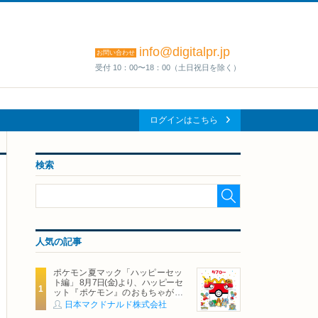
info@digitalpr.jp
お問い合わせ
受付 10：00〜18：00（土日祝日を除く）
ログインはこちら
検索
人気の記事
ポケモン夏マック「ハッピーセッ
ト編」 8月7日(金)より、ハッピーセ
ット『ポケモン』のおもちゃが期
間限定登場
日本マクドナルド株式会社