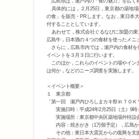
広島県は，瀬戸内の「食の魅力」を広く発
具体的には，２月25日，東京都の築地場
の食」を販売・PRします。なお，東日本
付することとしています。
あわせて，株式会社ぐるなびに加盟の東京
広島牛，日本酒の４つの食材を使ったメニ
さらに，広島市内では，瀬戸内の食材を使
イベントを３月３日に行います。
このほか，これらのイベントの場やインタ
は何か，などのニーズ調査を実施します。
＜イベント概要＞
１ 東京都
「第一回 瀬戸内ひろしまカキ祭 in ＴＯＫ
実施日時：平成24年2月25日（土）9時
実施場所：東京都中央区築地場外特設
内容：焼きがき（1万個予定），広島か
その他：東日本大震災からの復興を支援