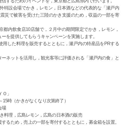
信するためのイベントを，東京都と広島県内で行います。
外特設会場でかき，レモン，日本酒などの代表的な「瀬戸内
大震災で被害を受けた三陸のかき支援のため，収益の一部を寄
都内飲食店10店舗で，２月中の期間限定でかき，レモン，
ューを提供してもらうキャンペーンを実施します。
用した料理を販売するとともに，瀬戸内の特産品をPRする
ーネットを活用し，観光客等に評価される「瀬戸内の食」と
ＹＯ」
～15時（かきがなくなり次第終了）
会場
き料理，広島レモン，広島の日本酒の販売
するため，売上の一部を寄付するとともに，募金箱を設置。