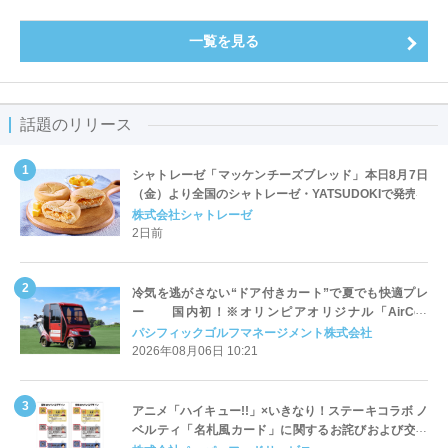
一覧を見る
話題のリリース
シャトレーゼ「マッケンチーズブレッド」本日8月7日
（金）より全国のシャトレーゼ・YATSUDOKIで発売
株式会社シャトレーゼ
2日前
冷気を逃がさない“ドア付きカート”で夏でも快適プレ
ー 国内初！※オリンピアオリジナル「AirCon
Cart（エアコンカート）」導入 | ＰＧＭ
パシフィックゴルフマネージメント株式会社
2026年08月06日 10:21
アニメ「ハイキュー!!」×いきなり！ステーキコラボ ノ
ベルティ「名札風カード」に関するお詫びおよび交換