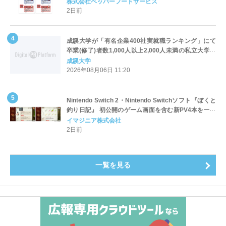
対応についてのご案内
株式会社ペッパーフードサービス
2日前
成蹊大学が「有名企業400社実就職ランキング」にて
卒業(修了)者数1,000人以上2,000人未満の私立大学で
全国第1位を獲得！～実就職率は26.5%（前年比＋
成蹊大学
4.3pt）に伸長、東京の私立大学でも10位にランクイン
2026年08月06日 11:20
～
Nintendo Switch 2・Nintendo Switchソフト『ぼくと
釣り日記』 初公開のゲーム画面を含む新PV4本を一挙
公開！
イマジニア株式会社
2日前
一覧を見る