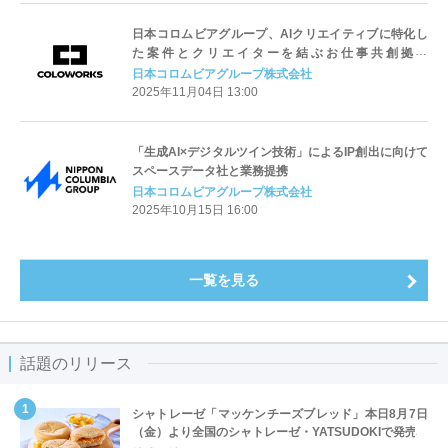
日本コロムビアグループ、AIクリエイティブに特化し
た案件とクリエイターを結ぶお仕事共創拠点
「COLOWORKS」を始動
日本コロムビアグループ株式会社
2025年11月04日 13:00
「生成AI×デジタルツイン技術」によるIP創出に向けて
スペースデータ社と業務提携
日本コロムビアグループ株式会社
2025年10月15日 16:00
一覧を見る
話題のリリース
シャトレーゼ「マッケンチーズブレッド」本日8月7日
（金）より全国のシャトレーゼ・YATSUDOKIで発売