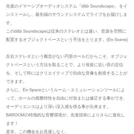
先進のイマーシブオーディオシステム『d&b Soundscape』 をイ
ンストールし、最先端のサウンドシステムでライブをお届けしま
す。
このd&b Soundscapeは従来のステレオとは違い、音源を空間に
配置するオブジェクトベースという手法をとります。(En-Scene)
左右ステレオという概念がない円形ホールだからこそ、オブジェ
クトベースという方法を取ることで、より視覚に近い音の定位
を、そして時にはクリエイティブで自由な音像を創造することが
できます。
さらに、En-Spaceというルーム・エミュレーションツールによ
って、ホールの残響特性を自由に付加または修正する事ができ、
オーディエンスはより深い没入感を得る事が出来ます。
BAROOMの特徴的な音響環境が、先進技術によりさらに進化し
ます！
是非、この機会をお見逃しなく。