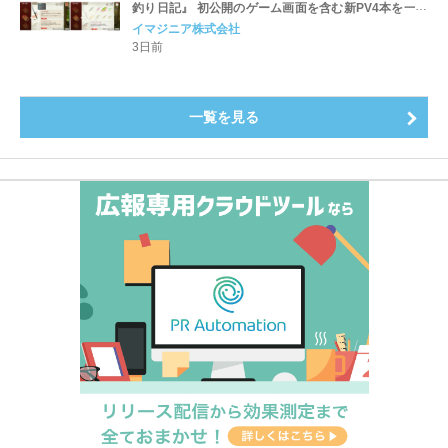
釣り日記』 初公開のゲーム画面を含む新PV4本を一挙
公開！
イマジニア株式会社
3日前
一覧を見る