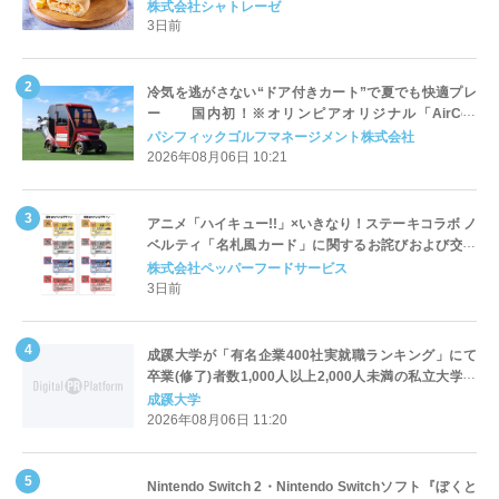
株式会社シャトレーゼ
3日前
冷気を逃がさない“ドア付きカート”で夏でも快適プレ
ー 国内初！※オリンピアオリジナル「AirCon
Cart（エアコンカート）」導入 | ＰＧＭ
パシフィックゴルフマネージメント株式会社
2026年08月06日 10:21
アニメ「ハイキュー!!」×いきなり！ステーキコラボ ノ
ベルティ「名札風カード」に関するお詫びおよび交換
対応についてのご案内
株式会社ペッパーフードサービス
3日前
成蹊大学が「有名企業400社実就職ランキング」にて
卒業(修了)者数1,000人以上2,000人未満の私立大学で
全国第1位を獲得！～実就職率は26.5%（前年比＋
成蹊大学
4.3pt）に伸長、東京の私立大学でも10位にランクイン
2026年08月06日 11:20
～
Nintendo Switch 2・Nintendo Switchソフト『ぼくと