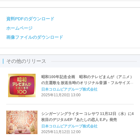
資料PDFのダウンロード
ホームページ
画像ファイルのダウンロード
その他のリリース
昭和100年記念企画 昭和のテレビまんが（アニメ）
の主題歌を放送当時のオリジナル音源・フルサイズで
年代順に100曲収録した永久保存版『昭和テレビまん
日本コロムビアグループ株式会社
が 名曲大事典100』発売
2025年11月20日 13:00
シンガーソングライター コレサワ 11月12日（水）に4
枚目のデジタルEP『あたしの恋人 E.P』発売
日本コロムビアグループ株式会社
2025年11月12日 12:00