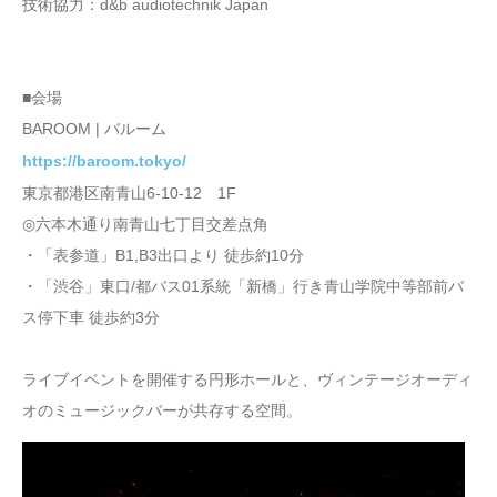
技術協力：d&b audiotechnik Japan
■会場
BAROOM | バルーム
https://baroom.tokyo/
東京都港区南青山6-10-12 1F
◎六本木通り南青山七丁目交差点角
・「表参道」B1,B3出口より 徒歩約10分
・「渋谷」東口/都バス01系統「新橋」行き青山学院中等部前バ
ス停下車 徒歩約3分
ライブイベントを開催する円形ホールと、ヴィンテージオーディ
オのミュージックバーが共存する空間。