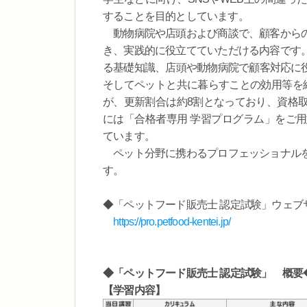
することを目的としています。
動物病院や店頭および商談で、顧客からの
き、実践的に役立てていただける内容です
る基礎知識、店頭や動物病院で顧客対応に
そしてペットと共に暮らすことの効用等を
が、更新割合は約8割となっており、資格
には「合格者専用 学習プログラム」をご
ています。
ペット分野に携わるプロフェッショナルを
す。
◆「ペットフード販売士 認定試験」ウェブ
https://pro.petfood-kentei.jp/
◆「ペットフード販売士 認定試験」 概要
【学習内容】