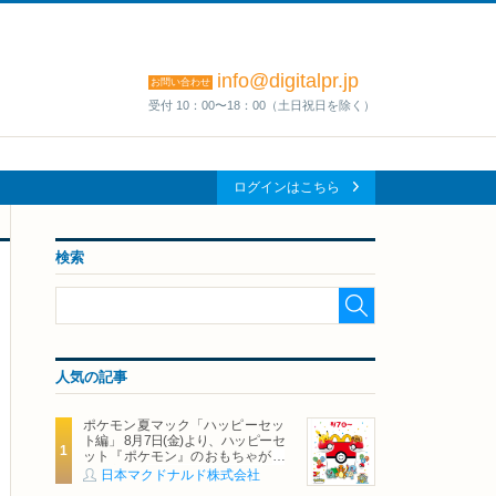
info@digitalpr.jp
お問い合わせ
受付 10：00〜18：00（土日祝日を除く）
ログインはこちら
検索
人気の記事
ポケモン夏マック「ハッピーセッ
ト編」 8月7日(金)より、ハッピーセ
ット『ポケモン』のおもちゃが期
間限定登場
日本マクドナルド株式会社