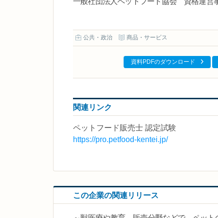
一般社団法人ペットフード協会 資格運営事務局 担当：
公共・政治
商品・サービス
資料PDFのダウンロード
関連リンク
ペットフード販売士 認定試験
https://pro.petfood-kentei.jp/
この企業の関連リリース
～獣医療や教育、販売分野などで、ペット