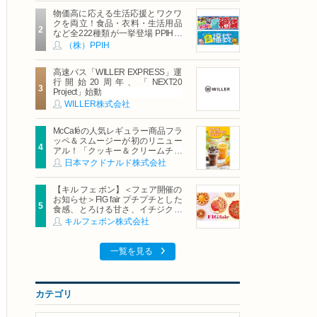
物価高に応える生活応援とワクワ
クを両立！食品・衣料・生活用品
など全222種類が一挙登場 PPIHグ
ループ「夏福袋」＆セール 8月6日
（株）PPIH
(木)より順次スタート
高速バス「WILLER EXPRESS」運
行開始20周年、「NEXT20
Project」始動
WILLER株式会社
McCaféの人気レギュラー商品フラ
ッペ＆スムージーが初のリニュー
アル！「クッキー＆クリームチョ
コフラッペ」「マンゴースムージ
日本マクドナルド株式会社
ー」8月5日（水）から販売開始
【キル フェ ボン】＜フェア開催の
お知らせ＞FIG fair プチプチとした
食感、とろける甘さ、イチジクの
魅力をたっぷりと。新作を含め、
キルフェボン株式会社
イチジク尽くしの全4種が登場8月
20日（木）スタート
一覧を見る
カテゴリ