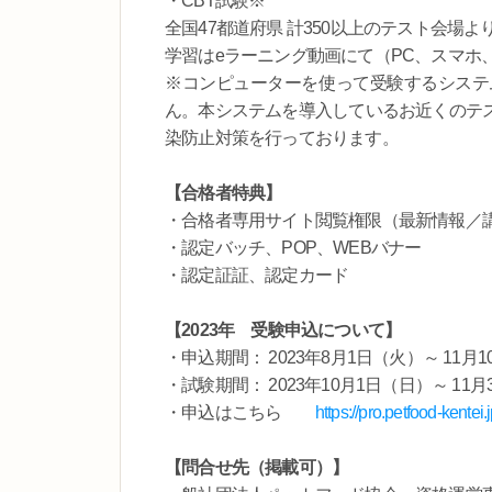
・CBT試験※
全国47都道府県 計350以上のテスト会場
学習はeラーニング動画にて（PC、スマホ
※コンピューターを使って受験するシステ
ん。本システムを導入しているお近くのテ
染防止対策を行っております。
【合格者特典】
・合格者専用サイト閲覧権限（最新情報／講習
・認定バッチ、POP、WEBバナー
・認定証証、認定カード
【2023年 受験申込について】
・申込期間： 2023年8月1日（火）～ 11月
・試験期間： 2023年10月1日（日）～ 11
・申込はこちら
https://pro.petfood-kentei.j
【問合せ先（掲載可）】