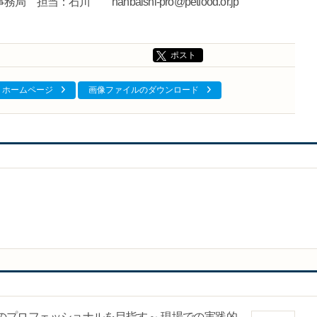
石川 hanbaishi-pro@petfood.or.jp
ポスト
ホームページ
画像ファイルのダウンロード
のプロフェッショナルを目指す～ 現場での実践的