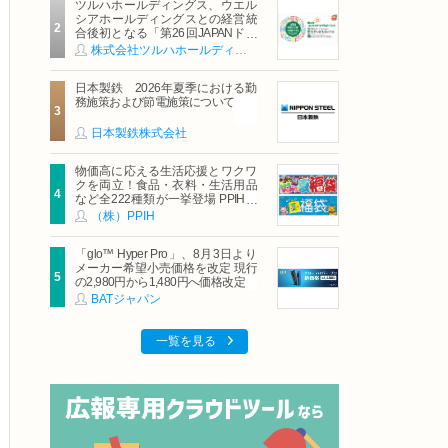
ツルハホールディングス、ウエル
シアホールディングスとの経営統
合後初となる「第26回JAPANドラ
ッグストアショー」に出展
株式会社ツルハホールディングス
日本製鉄 2026年夏季における勤
務施策および節電施策について
日本製鉄株式会社
物価高に応える生活応援とワクワ
クを両立！食品・衣料・生活用品
など全222種類が一挙登場 PPIHグ
ループ「夏福袋」＆セール 8月6日
（株）PPIH
(木)より順次スタート
「glo™ Hyper Pro」、8月3日より
メーカー希望小売価格を改定 現行
の2,980円から1,480円へ価格改定
BATジャパン
一覧を見る