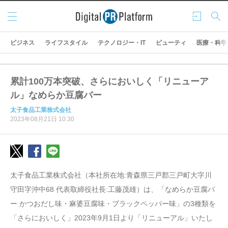
メニ
ログ
検索
ュー
イン
ビジネス
ライフスタイル
テクノロジー・IT
ビューティ
医療・科学
累計100万本突破、さらにおいしく「リニューア
ル」なめらか豆腐バー
太子食品工業株式会社
2023年08月21日 10:30
太子食品工業株式会社（本社所在地:青森県三戸郡三戸町大字川
守田字沖中68 代表取締役社長:工藤茂雄）は、「なめらか豆腐バ
ー かつおだし味・麻婆豆腐味・ブラックペッパー味」の3種類を
「さらにおいしく」2023年9月1日より「リニューアル」いたし