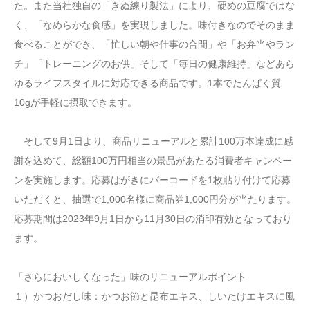
た。また当社独自の「きぬ練り製法」により、硬めの豆腐ではな
く、「なめらかな食感」を実現しました。味付きなのでそのまま
食べることができ、「忙しい朝や仕事の合間」や「お弁当やラン
チ」「トレーニングのお供」そして「毎日の健康維持」などあら
ゆるライフスタイルに対応できる商品です。1本でたんぱく質
10gが手軽に摂取できます。
そして9月1日より、商品リニューアルと累計100万本達成に感
謝を込めて、総額100万円相当の景品があたる消費者キャンペー
ンを実施します。応募はがきにバーコードを1枚貼り付けて応募
いただくと、抽選で1,000名様に商品券1,000円分が当たります。
応募期間は2023年9月1日から11月30日の消印有効となっており
ます。
「さらにおいしくなった」味のリニューアルポイント
１）かつおだし味：かつお節と昆布エキス、しいたけエキスに風