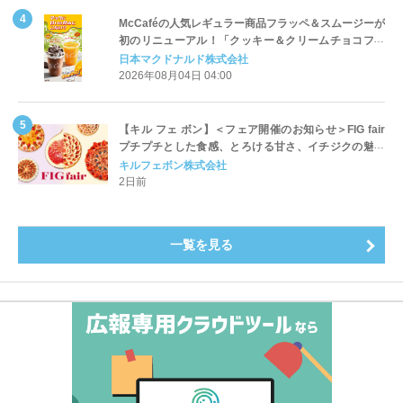
McCaféの人気レギュラー商品フラッペ＆スムージーが
初のリニューアル！「クッキー＆クリームチョコフラ
ッペ」「マンゴースムージー」8月5日（水）から販売
日本マクドナルド株式会社
開始
2026年08月04日 04:00
【キル フェ ボン】＜フェア開催のお知らせ＞FIG fair
プチプチとした食感、とろける甘さ、イチジクの魅力
をたっぷりと。新作を含め、イチジク尽くしの全4種が
キルフェボン株式会社
登場8月20日（木）スタート
2日前
一覧を見る