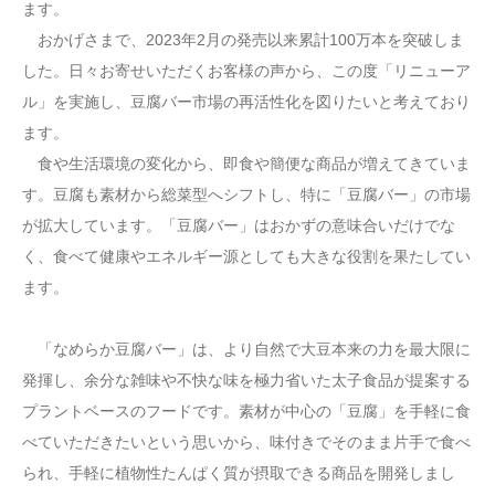
ます。
おかげさまで、2023年2月の発売以来累計100万本を突破しま
した。日々お寄せいただくお客様の声から、この度「リニューア
ル」を実施し、豆腐バー市場の再活性化を図りたいと考えており
ます。
食や生活環境の変化から、即食や簡便な商品が増えてきていま
す。豆腐も素材から総菜型へシフトし、特に「豆腐バー」の市場
が拡大しています。「豆腐バー」はおかずの意味合いだけでな
く、食べて健康やエネルギー源としても大きな役割を果たしてい
ます。
「なめらか豆腐バー」は、より自然で大豆本来の力を最大限に
発揮し、余分な雑味や不快な味を極力省いた太子食品が提案する
プラントベースのフードです。素材が中心の「豆腐」を手軽に食
べていただきたいという思いから、味付きでそのまま片手で食べ
られ、手軽に植物性たんぱく質が摂取できる商品を開発しまし