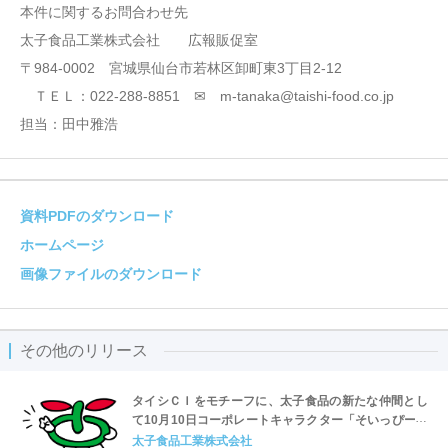
本件に関するお問合わせ先
太子食品工業株式会社 広報販促室
〒984-0002 宮城県仙台市若林区卸町東3丁目2-12
ＴＥＬ：022-288-8851 ✉ m-tanaka@taishi-food.co.jp
担当：田中雅浩
資料PDFのダウンロード
ホームページ
画像ファイルのダウンロード
その他のリリース
タイシＣＩをモチーフに、太子食品の新たな仲間とし
て10月10日コーポレートキャラクター「そいっぴー」
誕生
太子食品工業株式会社