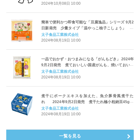
2024年10月08日 10:00
簡単で便利かつ即食可能な「豆腐逸品」シリーズ 9月2
日新発売 少量タイプ「温やっこ柚子こしょう」 ス
ープタイプ「国産豆乳スープ寄せごまみそ仕立
太子食品工業株式会社
て」 栃木県日光工場製造
2024年08月19日 10:00
一品でおかず・おつまみになる「がんもどき」 2024年
9月2日発売 煮ておいしい国産がんも、焼いておいし
い国産がんも 栃木県日光工場で「がんも」を初めて製
太子食品工業株式会社
造開始。
2024年08月19日 10:00
煮干にポークエキスを加えた、魚介豚骨風煮干た
れ 2024年9月2日発売 煮干たれ極小粒納豆45g×3
やみつきになる味わい、ご飯や麺のおともに
太子食品工業株式会社
2024年08月19日 10:00
一覧を見る