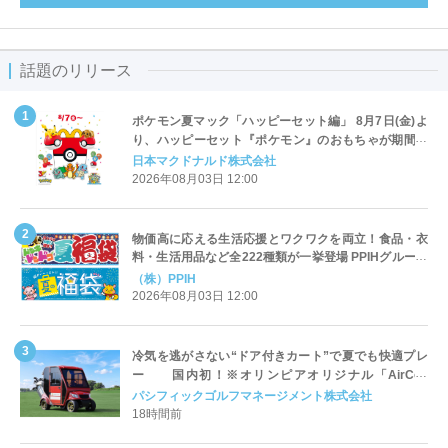
話題のリリース
ポケモン夏マック「ハッピーセット編」 8月7日(金)よ
り、ハッピーセット『ポケモン』のおもちゃが期間限
定登場
日本マクドナルド株式会社
2026年08月03日 12:00
物価高に応える生活応援とワクワクを両立！食品・衣
料・生活用品など全222種類が一挙登場 PPIHグループ
「夏福袋」＆セール 8月6日(木)より順次スタート
（株）PPIH
2026年08月03日 12:00
冷気を逃がさない“ドア付きカート”で夏でも快適プレ
ー 国内初！※オリンピアオリジナル「AirCon
Cart（エアコンカート）」導入 | ＰＧＭ
パシフィックゴルフマネージメント株式会社
18時間前