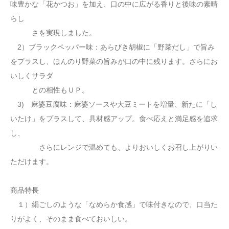
味豊かな「花かつお」を加え、口の中に広がる香りと後味の素晴
らし
さを実現しました。
2）ブラックペッパー味：あらびき胡椒に「野菜だし」で旨み
をプラスし、ほんのり野菜の旨みが口の中に残ります。さらにお
いしくサラダ
との相性もＵＰ。
3) 麻婆豆腐味：麻婆ソースや大豆ミートを増量、新たに「し
いたけ」をプラスして、具材感アップ。食べ応えと満足感を追求
し、
さらにレンジで温めても、よりおいしくお召し上がりい
ただけます。
商品特長
１）絹ごしのような「なめらか食感」で味付きなので、口当た
りがよく、そのまま食べておいしい。