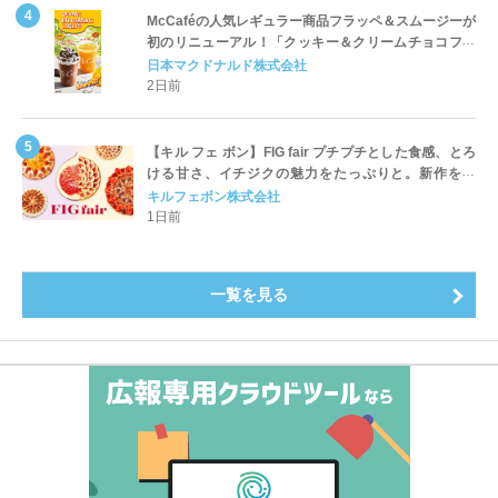
McCaféの人気レギュラー商品フラッペ＆スムージーが
初のリニューアル！「クッキー＆クリームチョコフラ
ッペ」「マンゴースムージー」8月5日（水）から販売
日本マクドナルド株式会社
開始
2日前
【キル フェ ボン】FIG fair プチプチとした食感、とろ
ける甘さ、イチジクの魅力をたっぷりと。新作を含
め、イチジク尽くしの全4種が登場8月20日（木）スタ
キルフェボン株式会社
ート
1日前
一覧を見る