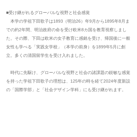
■受け継がれるグローバルな視野と社会感覚
本学の学祖下田歌子は1893（明治26）年9月から1895年8月ま
での約2年間、明治政府の命を受け欧米8カ国を教育視察しまし
た。その際、下田は欧米の女子教育に感銘を受け、帰国後に一般
女性も学べる「実践女学校」（本学の前身）を1899年5月に創
立。多くの清国留学生を受け入れました。
時代に先駆け、グローバルな視野と社会の諸課題の鋭敏な感覚
を持った学祖下田歌子の理想は、125年の時を経て2024年度新設
の「国際学部」と「社会デザイン学科」にも受け継がれます。