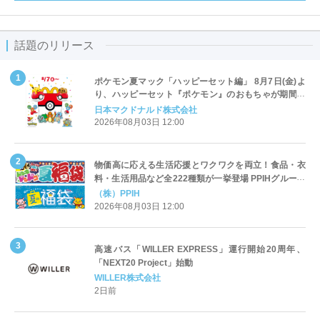
話題のリリース
ポケモン夏マック「ハッピーセット編」 8月7日(金)よ
り、ハッピーセット『ポケモン』のおもちゃが期間限
定登場
日本マクドナルド株式会社
2026年08月03日 12:00
物価高に応える生活応援とワクワクを両立！食品・衣
料・生活用品など全222種類が一挙登場 PPIHグループ
「夏福袋」＆セール 8月6日(木)より順次スタート
（株）PPIH
2026年08月03日 12:00
高速バス「WILLER EXPRESS」運行開始20周年、
「NEXT20 Project」始動
WILLER株式会社
2日前