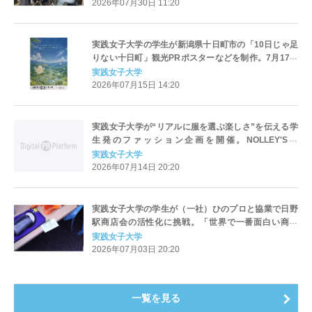
2026年07月30日 11:20
実践女子大学の学生が新潟県十日町市の「10日じゃ足
りない十日町」観光PRポスターなどを制作。7月17日
（金）からJR立川駅で展示します。AI活用し新たな魅
実践女子大学
力を形に
2026年07月15日 14:20
実践女子大学が“リアルに服を選ぶ楽しさ”を伝える学
生発のファッション企画を開催。NOLLEY'S、
ABAHOUSEが協力、8/2（日）渋谷オープンキャンパ
実践女子大学
スで
2026年07月14日 20:20
実践女子大学の学生が（一社）ひのプロと協業で日野
駅商店会の活性化に挑戦。「世界で一番面白い商店
会」を目指し、7月7日（火）に地域イベント「つなが
実践女子大学
る日野フェスタ」を開催
2026年07月03日 20:20
一覧を見る