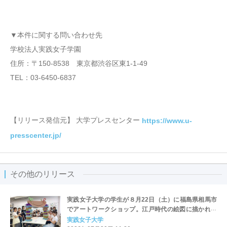
▼本件に関する問い合わせ先
学校法人実践女子学園
住所：〒150-8538 東京都渋谷区東1-1-49
TEL：03-6450-6837
【リリース発信元】 大学プレスセンター
https://www.u-
presscenter.jp/
その他のリリース
実践女子大学の学生が８月22日（土）に福島県相馬市
でアートワークショップ。江戸時代の絵図に描かれた
「門」をカラフルな作品に
実践女子大学