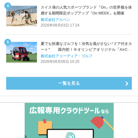
スイス発の人気スポーツブランド「On」の世界観を体
感する期間限定ポップアップ「On WEEK」を開催
株式会社アルペン
2026年08月03日 17:24
夏でも快適なゴルフを！冷気を逃がさない“ドア付きカ
ート” 国内初！※オリンピアオリジナル「AirCon
Cart（エアコンカート）」導入 | アコーディア・ゴ
株式会社アコーディア・ゴルフ
ルフ
2026年08月06日 10:25
一覧を見る