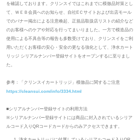
を確認しております。クリンスイではこれまでに模倣品対策とし
て、ＷＥＢ会員へのお知らせ、自社EＣサイトおよび出店モール
でのバナー掲出による注意喚起、正規品取扱店リストの紹介など
のお客様へのケアや対応を行ってまいりました。一方で模造品の
使用による不具合等の報告も多数受けており、クリンスイをご利
用いただくお客様の安心・安全の更なる強化として、浄水カート
リッジ シリアルナンバー登録サイトをオープンするに至りまし
た。
参考：「クリンスイカートリッジ」模倣品に関するご注意
https://cleansui.com/info/3334.html
■シリアルナンバー登録サイトの利用方法
※シリアルナンバー登録サイトには商品に封入されているシリア
ルコード入りQRコードカードからのみアクセスできます。
浄水カートリッジに付属しているシリアルコード入りQR