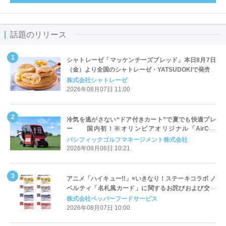
話題のリリース
シャトレーゼ「マッケンチーズブレッド」本日8月7日
（金）より全国のシャトレーゼ・YATSUDOKIで発売
株式会社シャトレーゼ
2026年08月07日 11:00
冷気を逃がさない“ドア付きカート”で夏でも快適プレ
ー 国内初！※オリンピアオリジナル「AirCon
Cart（エアコンカート）」導入 | ＰＧＭ
パシフィックゴルフマネージメント株式会社
2026年08月06日 10:21
アニメ「ハイキュー!!」×いきなり！ステーキコラボ ノ
ベルティ「名札風カード」に関するお詫びおよび交換
対応についてのご案内
株式会社ペッパーフードサービス
2026年08月07日 10:00