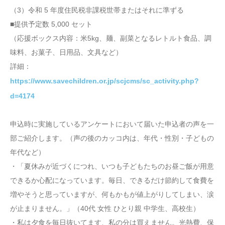
（3）令和 5 年度住民税非課税世帯またはそれに準ずる
■提供予定数 5,000 セット
（応援ボックス内容：米5kg、麺、副菜となるレトルト食品、調
味料、お菓子、日用品、文具など）
詳細：
https://www.savechildren.or.jp/scjcms/sc_activity.php?
d=4174
申込時に実施しているアンケートにおいて届いた申込者の声を一
部ご紹介します。（声の後のカッコ内は、年代・性別・子どもの
年代など）
・「夏休みが近づくにつれ、いつも子どもたちのお昼ご飯が用意
できるか心配になっています。毎日、できるだけ節約して食費を
増やそうと思っていますが、何もかもが値上がりしてしまい、涙
が止まりません。」（40代 女性 ひとり親 中学生、高校生）
・私は夕食を毎日抜いてます、私の分は買えません。光熱費、保