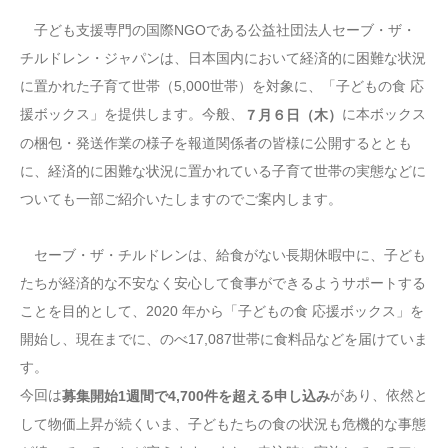
子ども支援専門の国際NGOである公益社団法人セーブ・ザ・
チルドレン・ジャパンは、日本国内において経済的に困難な状況
に置かれた子育て世帯（5,000世帯）を対象に、「子どもの食 応
援ボックス」を提供します。今般、
に本ボックス
７月６日（木）
の梱包・発送作業の様子を報道関係者の皆様に公開するととも
に、経済的に困難な状況に置かれている子育て世帯の実態などに
ついても一部ご紹介いたしますのでご案内します。
セーブ・ザ・チルドレンは、給食がない長期休暇中に、子ども
たちが経済的な不安なく安心して食事ができるようサポートする
ことを目的として、2020 年から「子どもの食 応援ボックス」を
開始し、現在までに、のべ17,087世帯に食料品などを届けていま
す。
今回は
があり、依然と
募集開始1週間で4,700件を超える申し込み
して物価上昇が続くいま、子どもたちの食の状況も危機的な事態