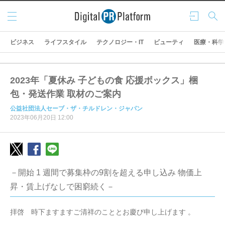
メニ
ログ
検索
ュー
イン
ビジネス
ライフスタイル
テクノロジー・IT
ビューティ
医療・科学
2023年「夏休み 子どもの食 応援ボックス」梱
包・発送作業 取材のご案内
公益社団法人セーブ・ザ・チルドレン・ジャパン
2023年06月20日 12:00
－開始 1 週間で募集枠の9割を超える申し込み 物価上
昇・賃上げなしで困窮続く－
拝啓 時下ますますご清祥のこととお慶び申し上げます 。