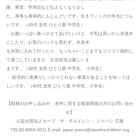
険、家賃、学用品など払えなくなりまし
た。身体も身体的にもしんどいです、生きていくのが本当につら
いです。（40代 女性 ひとり親 中学生）
・お腹いっぱい食べさせてあげたいけど、牛乳は高いから水道水
にしたり、お茶のパックも買わず、水道水
を水筒に入れて行ったり、ちっちゃいことまでもコツコツ節約し
て過ごしていますが、生活状況は厳しいま
まです。（30代 女性 ひとり親 中学生、 小学生）
・ 経済的に食事がしっかりとれない家庭があることを知ってほ
しいです。（40代 女性 ひとり親 中学生、小学生）
【取材のお申し込みや、本件に対する報道関係の方のお問い合わ
せ】
公益社団法人セーブ・ザ・チルドレン・ ジャパン 広報
TEL03-6859-0011 E-mail: japan.press@savethechildren.org