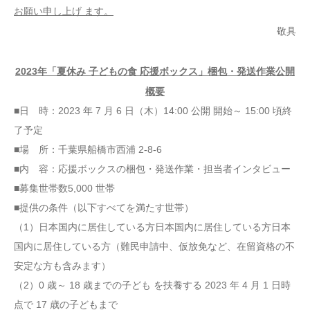
お願い申し上げ ます。
敬具
2023年「夏休み 子どもの食 応援ボックス」梱包・発送作業公開
概要
■日 時：2023 年 7 月 6 日（木）14:00 公開 開始～ 15:00 頃終
了予定
■場 所：千葉県船橋市西浦 2-8-6
■内 容：応援ボックスの梱包・発送作業・担当者インタビュー
■募集世帯数5,000 世帯
■提供の条件（以下すべてを満たす世帯）
（1）日本国内に居住している方日本国内に居住している方日本
国内に居住している方（難民申請中、仮放免など、在留資格の不
安定な方も含みます）
（2）0 歳～ 18 歳までの子ども を扶養する 2023 年 4 月 1 日時
点で 17 歳の子どもまで