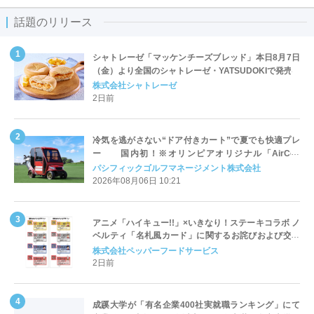
話題のリリース
シャトレーゼ「マッケンチーズブレッド」本日8月7日
（金）より全国のシャトレーゼ・YATSUDOKIで発売
株式会社シャトレーゼ
2日前
冷気を逃がさない“ドア付きカート”で夏でも快適プレ
ー 国内初！※オリンピアオリジナル「AirCon
Cart（エアコンカート）」導入 | ＰＧＭ
パシフィックゴルフマネージメント株式会社
2026年08月06日 10:21
アニメ「ハイキュー!!」×いきなり！ステーキコラボ ノ
ベルティ「名札風カード」に関するお詫びおよび交換
対応についてのご案内
株式会社ペッパーフードサービス
2日前
成蹊大学が「有名企業400社実就職ランキング」にて