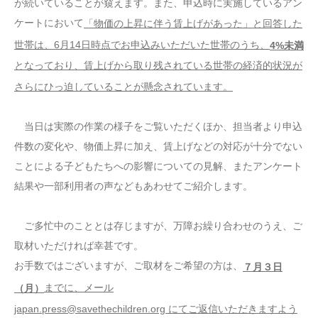
が続いていることが窺えます。また、申込時に実施しているアン
ケートにおいて
「物価の上昇に伴う賃上げがあった」と回答した
世帯は、6月14日時点でお申込みいただいた世帯のうち、
4%未満
となっており、賃上げから取り残されている世帯の経済的状況が
さらにひっ迫していることが懸念されています。
当日は実際の作業の様子をご覧いただくほか、担当者より申込
件数の変化や、物価上昇に加え、賃上げなどの対応が十分でない
ことによる子どもたちへの影響についての見解、またアンケート
結果や一部利用者の声などもあわせてご紹介します。
ご多忙中のこととは存じますが、万障お繰り合わせのうえ、ご
取材いただければ幸甚です。
お手数ではございますが、ご取材をご希望の方は、
７月３日
までに、メール
（月）
japan.press@savethechildren.org にてご返信いただきますよう