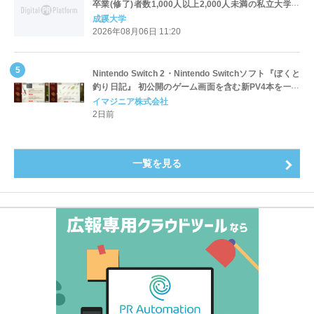
卒業(修了)者数1,000人以上2,000人未満の私立大学で
全国第1位を獲得！～実就職率は26.5%（前年比＋
成蹊大学
4.3pt）に伸長、東京の私立大学でも10位にランクイン
2026年08月06日 11:20
～
Nintendo Switch 2・Nintendo Switchソフト『ぼくと
釣り日記』 初公開のゲーム画面を含む新PV4本を一挙
公開！
イマジニア株式会社
2日前
一覧を見る