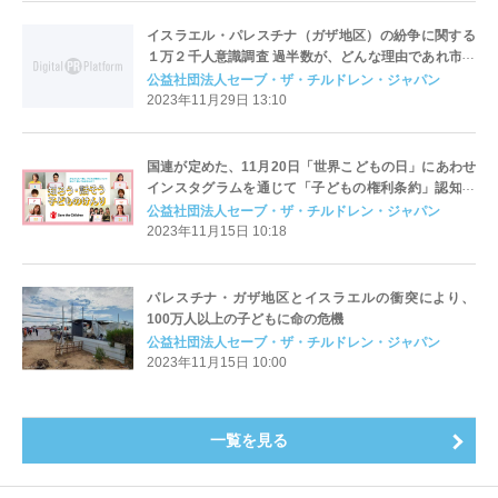
イスラエル・パレスチナ（ガザ地区）の紛争に関する
１万２千人意識調査 過半数が、どんな理由であれ市民
を紛争に巻き込むことに反対 日本政府に対して「一刻
公益社団法人セーブ・ザ・チルドレン・ジャパン
も早い停戦に向けた外交努力」を期待
2023年11月29日 13:10
国連が定めた、11月20日「世界こどもの日」にあわせ
インスタグラムを通じて「子どもの権利条約」認知促
進へ ディーン・フジオカさん、渡辺満里奈さん、鈴木
公益社団法人セーブ・ザ・チルドレン・ジャパン
亜美さんら著名人21人が条約を動画で紹介
2023年11月15日 10:18
パレスチナ・ガザ地区とイスラエルの衝突により、
100万人以上の子どもに命の危機
公益社団法人セーブ・ザ・チルドレン・ジャパン
2023年11月15日 10:00
一覧を見る