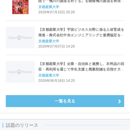
院で「鴨川の源流をめぐる」を開催鴨川源流を表現し
た学生制作のオリジナル御朱印を授与
京都産業大学
2026年07月10日 20:20
【京都産業大学】宇宙ビジネス分野に係る人材育成を
推進－株式会社中央エンジニアリングと連携協定を締
結―
京都産業大学
2026年07月07日 14:20
【京都産業大学】企業・自治体と連携し、衣料品の回
収・再利用を通じて学生支援と廃棄削減を目指す大学
生限定のクローズ型マーケット「ふくとく。」を開催
京都産業大学
2026年06月18日 14:20
一覧を見る
話題のリリース