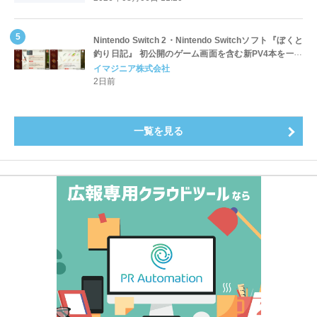
～
Nintendo Switch 2・Nintendo Switchソフト『ぼくと
釣り日記』 初公開のゲーム画面を含む新PV4本を一挙
公開！
イマジニア株式会社
2日前
一覧を見る