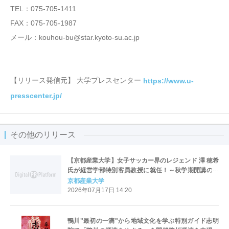
TEL：075-705-1411
FAX：075-705-1987
メール：kouhou-bu@star.kyoto-su.ac.jp
【リリース発信元】 大学プレスセンター
https://www.u-
presscenter.jp/
その他のリリース
【京都産業大学】女子サッカー界のレジェンド 澤 穂希
氏が経営学部特別客員教授に就任！～秋学期開講の新
規科目「マネジメント特講（スポーツ）」に登壇予定
京都産業大学
～
2026年07月17日 14:20
鴨川"最初の一滴"から地域文化を学ぶ特別ガイド志明