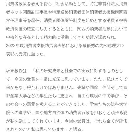
消費者政策を教える傍ら、社会活動として、特定非営利法人消費
者ネット関西副理事長や特定適格消費者団体消費者支援機構関西
常任理事等を歴任。消費者団体訴訟制度を始めとする消費者被害
救済制度の確立に尽力するとともに、関西の消費者活動において
中核的な存在として精力的に活動してきた功績が認められ、
2023年度消費者支援功労者表彰における最優秀の内閣総理大臣
表彰の受賞に至った。
坂東教授は、「私の研究成果と社会での実践に対するものとし
て、今回の受賞を非常に光栄に思っています。ただ、私ひとりで
何かをなし得たわけではありません。先輩や同僚、仲間そして京
都産業大学などの学生たちに恵まれ、自由な環境の中で学び、そ
の社会への還元を考えることができました。学生たちの法科大学
院への進学や、国や地方自治体の消費者行政を担おうと頑張る姿
が私を励ましてくれています。今回の受賞は、それら全てが評価
されたのだと私は思っています」と語る。