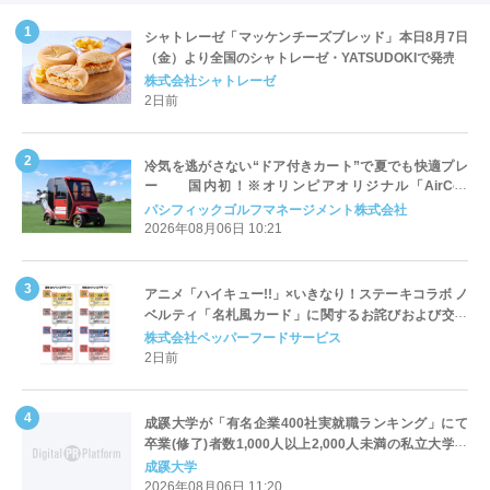
シャトレーゼ「マッケンチーズブレッド」本日8月7日
（金）より全国のシャトレーゼ・YATSUDOKIで発売
株式会社シャトレーゼ
2日前
冷気を逃がさない“ドア付きカート”で夏でも快適プレ
ー 国内初！※オリンピアオリジナル「AirCon
Cart（エアコンカート）」導入 | ＰＧＭ
パシフィックゴルフマネージメント株式会社
2026年08月06日 10:21
アニメ「ハイキュー!!」×いきなり！ステーキコラボ ノ
ベルティ「名札風カード」に関するお詫びおよび交換
対応についてのご案内
株式会社ペッパーフードサービス
2日前
成蹊大学が「有名企業400社実就職ランキング」にて
卒業(修了)者数1,000人以上2,000人未満の私立大学で
全国第1位を獲得！～実就職率は26.5%（前年比＋
成蹊大学
4.3pt）に伸長、東京の私立大学でも10位にランクイン
2026年08月06日 11:20