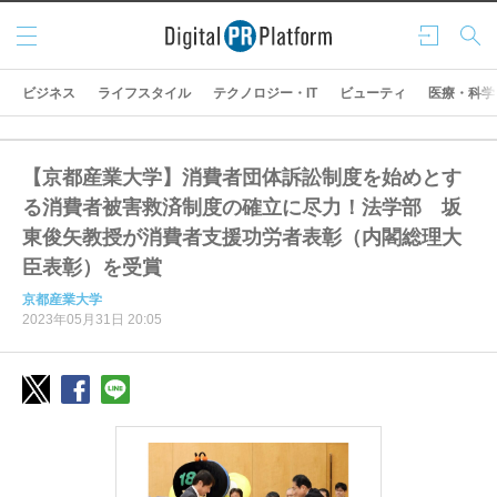
メニ
ログ
検索
ュー
イン
ビジネス
ライフスタイル
テクノロジー・IT
ビューティ
医療・科学
【京都産業大学】消費者団体訴訟制度を始めとす
る消費者被害救済制度の確立に尽力！法学部 坂
東俊矢教授が消費者支援功労者表彰（内閣総理大
臣表彰）を受賞
京都産業大学
2023年05月31日 20:05