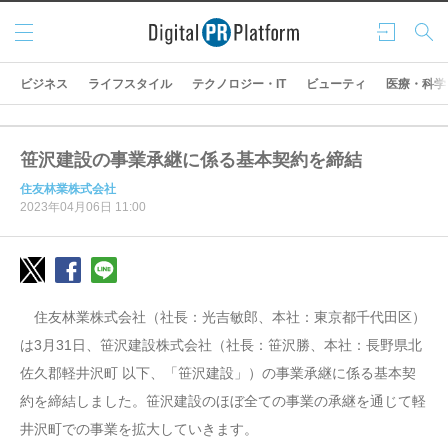
メニ
ログ
検索
ュー
イン
ビジネス
ライフスタイル
テクノロジー・IT
ビューティ
医療・科学
笹沢建設の事業承継に係る基本契約を締結
住友林業株式会社
2023年04月06日 11:00
住友林業株式会社（社長：光吉敏郎、本社：東京都千代田区）
は3月31日、笹沢建設株式会社（社長：笹沢勝、本社：長野県北
佐久郡軽井沢町 以下、「笹沢建設」）の事業承継に係る基本契
約を締結しました。笹沢建設のほぼ全ての事業の承継を通じて軽
井沢町での事業を拡大していきます。