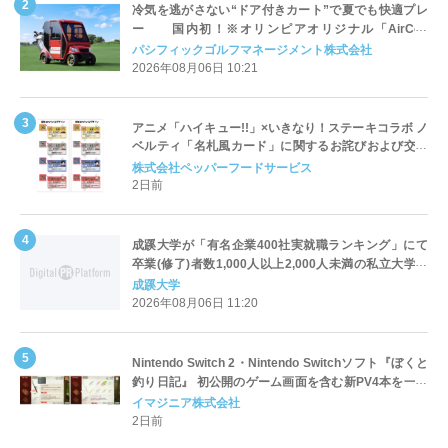
冷気を逃がさない“ドア付きカート”で夏でも快適プレ
ー 国内初！※オリンピアオリジナル「AirCon
Cart（エアコンカート）」導入 | ＰＧＭ
パシフィックゴルフマネージメント株式会社
2026年08月06日 10:21
アニメ「ハイキュー!!」×いきなり！ステーキコラボ ノ
ベルティ「名札風カード」に関するお詫びおよび交換
対応についてのご案内
株式会社ペッパーフードサービス
2日前
成蹊大学が「有名企業400社実就職ランキング」にて
卒業(修了)者数1,000人以上2,000人未満の私立大学で
全国第1位を獲得！～実就職率は26.5%（前年比＋
成蹊大学
4.3pt）に伸長、東京の私立大学でも10位にランクイン
2026年08月06日 11:20
～
Nintendo Switch 2・Nintendo Switchソフト『ぼくと
釣り日記』 初公開のゲーム画面を含む新PV4本を一挙
公開！
イマジニア株式会社
2日前