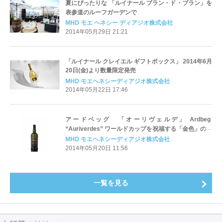
夏にぴったりな 「ルイナール ブラン・ド・ブラン」を
表参道のルーフガーデンで
MHD モエ ヘネシー ディアジオ株式会社
2014年05月29日 21:21
「ルイナール クレイエル ギフトボックス」 2014年6月
20日(金)より数量限定発売
MHD モエヘネシーディアジオ株式会社
2014年05月22日 17:46
アードベッグ 「オーリヴェルデ」 Ardbeg
“Auriverdes” ワールドカップを祝福する「金色」のウ
イスキーと「グリーン」のボトル 2014年 5月31日
MHD モエヘネシーディアジオ株式会社
（土）数量限定発売
2014年05月20日 11:56
一覧を見る