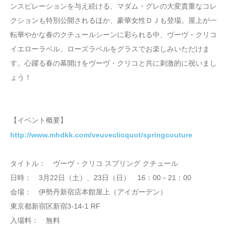
ンスピレーションを与え続ける、マダム・グレの大変貴重なコレ
クションも特別公開されるほか、豪華女性ＤＪも登場。屋上が一
転華やかな春のクチュールシーンに彩られる中、ヴーヴ・クリコ
イエローラベル、ローズラベルをグラスでお楽しみいただけま
す。心躍る春の幕開けをヴーヴ・クリコと共に刺激的に祝いまし
ょう！
【イベント概要】
http://www.mhdkk.com/veuveclicquot/springcouture
タイトル： ヴーヴ・クリコ スプリング クチュール
日時： 3月22日（土）、23日（日） 16：00－21：00
会場： 伊勢丹新宿店本館屋上（アイガーデン）
東京都新宿区新宿3-14-1 RF
入場料： 無料