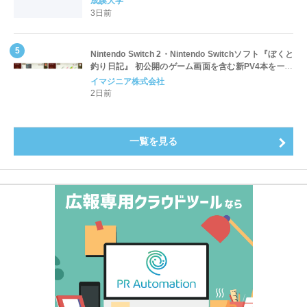
成蹊大学
4.3pt）に伸長、東京の私立大学でも10位にランクイン
3日前
～
Nintendo Switch 2・Nintendo Switchソフト『ぼくと
釣り日記』 初公開のゲーム画面を含む新PV4本を一挙
公開！
イマジニア株式会社
2日前
一覧を見る