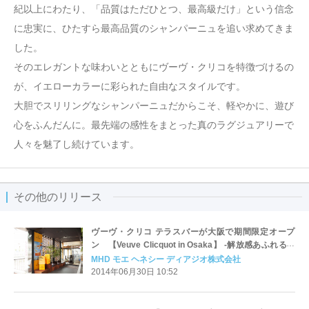
紀以上にわたり、「品質はただひとつ、最高級だけ」という信念
に忠実に、ひたすら最高品質のシャンパーニュを追い求めてきま
した。
そのエレガントな味わいとともにヴーヴ・クリコを特徴づけるの
が、イエローカラーに彩られた自由なスタイルです。
大胆でスリリングなシャンパーニュだからこそ、軽やかに、遊び
心をふんだんに。最先端の感性をまとった真のラグジュアリーで
人々を魅了し続けています。
その他のリリース
ヴーヴ・クリコ テラスバーが大阪で期間限定オープ
ン 【Veuve Clicquot in Osaka】 -解放感あふれる心
地よいテラスで、ヴーヴ・クリコに酔いしれる夏-
MHD モエ ヘネシー ディアジオ株式会社
2014年06月30日 10:52