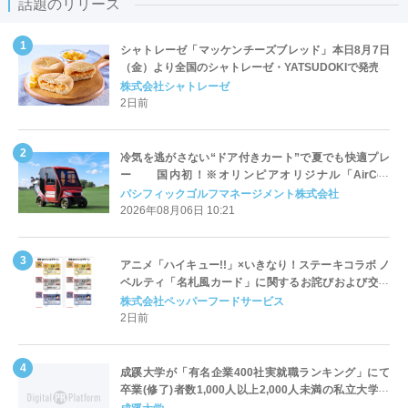
話題のリリース
シャトレーゼ「マッケンチーズブレッド」本日8月7日
（金）より全国のシャトレーゼ・YATSUDOKIで発売
株式会社シャトレーゼ
2日前
冷気を逃がさない“ドア付きカート”で夏でも快適プレ
ー 国内初！※オリンピアオリジナル「AirCon
Cart（エアコンカート）」導入 | ＰＧＭ
パシフィックゴルフマネージメント株式会社
2026年08月06日 10:21
アニメ「ハイキュー!!」×いきなり！ステーキコラボ ノ
ベルティ「名札風カード」に関するお詫びおよび交換
対応についてのご案内
株式会社ペッパーフードサービス
2日前
成蹊大学が「有名企業400社実就職ランキング」にて
卒業(修了)者数1,000人以上2,000人未満の私立大学で
全国第1位を獲得！～実就職率は26.5%（前年比＋