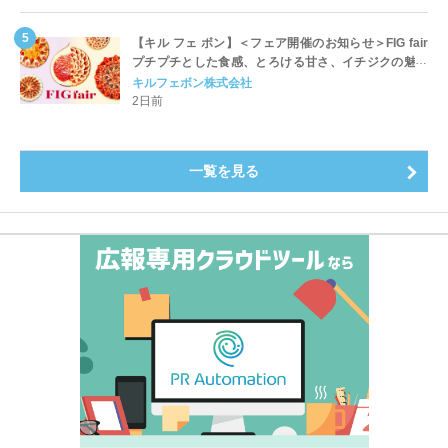
【キル フェ ボン】＜フェア開催のお知らせ＞FIG fair
プチプチとした食感、とろける甘さ、イチジクの魅力
をたっぷりと。新作を含め、イチジク尽くしの全4種が
キルフェボン株式会社
登場8月20日（木）スタート
2日前
一覧を見る