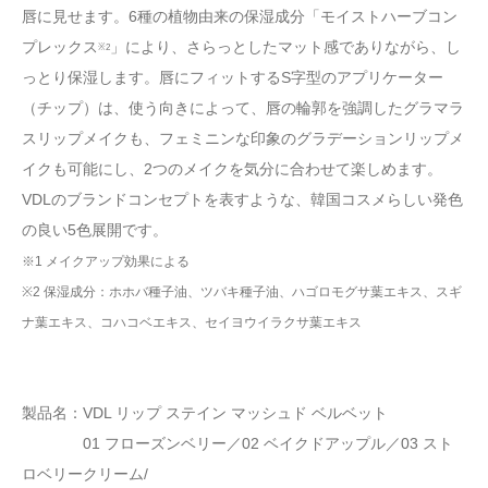
唇に見せます。6種の植物由来の保湿成分「モイストハーブコン
プレックス
」により、さらっとしたマット感でありながら、し
※2
っとり保湿します。唇にフィットするS字型のアプリケーター
（チップ）は、使う向きによって、唇の輪郭を強調したグラマラ
スリップメイクも、フェミニンな印象のグラデーションリップメ
イクも可能にし、2つのメイクを気分に合わせて楽しめます。
VDLのブランドコンセプトを表すような、韓国コスメらしい発色
の良い5色展開です。
※1 メイクアップ効果による
※2 保湿成分：ホホバ種子油、ツバキ種子油、ハゴロモグサ葉エキス、スギ
ナ葉エキス、コハコベエキス、セイヨウイラクサ葉エキス
製品名：VDL リップ ステイン マッシュド ベルベット
01 フローズンベリー／02 ベイクドアップル／03 スト
ロベリークリーム/