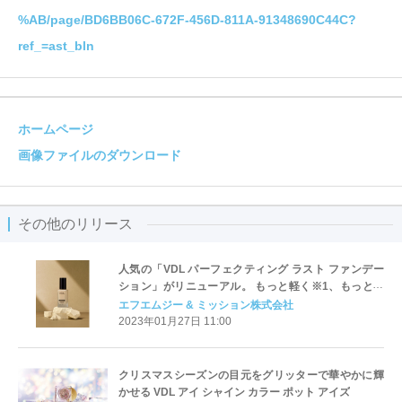
%AB/page/BD6BB06C-672F-456D-811A-91348690C44C?
ref_=ast_bln
ホームページ
画像ファイルのダウンロード
その他のリリース
人気の「VDL パーフェクティング ラスト ファンデー
ション」がリニューアル。 もっと軽く※1、もっと長
く※1。 「VDL カバーステイン パーフェクティング フ
エフエムジー & ミッション株式会社
ァンデーション」誕生
2023年01月27日 11:00
クリスマスシーズンの目元をグリッターで華やかに輝
かせる VDL アイ シャイン カラー ポット アイズ