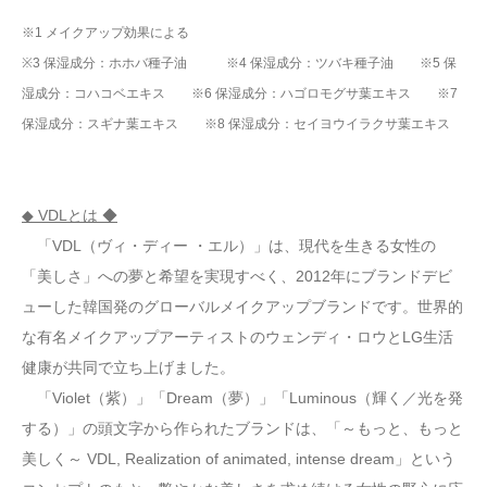
※1 メイクアップ効果による
※3 保湿成分：ホホバ種子油 ※4 保湿成分：ツバキ種子油 ※5 保
湿成分：コハコベエキス ※6 保湿成分：ハゴロモグサ葉エキス ※7
保湿成分：スギナ葉エキス ※8 保湿成分：セイヨウイラクサ葉エキス
◆ VDLとは ◆
「VDL（ヴィ・ディー ・エル）」は、現代を生きる女性の
「美しさ」への夢と希望を実現すべく、2012年にブランドデビ
ューした韓国発のグローバルメイクアップブランドです。世界的
な有名メイクアップアーティストのウェンディ・ロウとLG生活
健康が共同で立ち上げました。
「Violet（紫）」「Dream（夢）」「Luminous（輝く／光を発
する）」の頭文字から作られたブランドは、「～もっと、もっと
美しく～ VDL, Realization of animated, intense dream」という