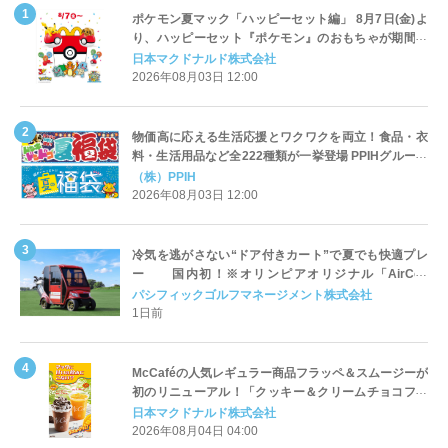
ポケモン夏マック「ハッピーセット編」 8月7日(金)よ
り、ハッピーセット『ポケモン』のおもちゃが期間限
定登場
日本マクドナルド株式会社
2026年08月03日 12:00
物価高に応える生活応援とワクワクを両立！食品・衣
料・生活用品など全222種類が一挙登場 PPIHグループ
「夏福袋」＆セール 8月6日(木)より順次スタート
（株）PPIH
2026年08月03日 12:00
冷気を逃がさない“ドア付きカート”で夏でも快適プレ
ー 国内初！※オリンピアオリジナル「AirCon
Cart（エアコンカート）」導入 | ＰＧＭ
パシフィックゴルフマネージメント株式会社
1日前
McCaféの人気レギュラー商品フラッペ＆スムージーが
初のリニューアル！「クッキー＆クリームチョコフラ
ッペ」「マンゴースムージー」8月5日（水）から販売
日本マクドナルド株式会社
開始
2026年08月04日 04:00