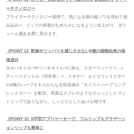
ーテクノロジー
プライマーテクノロジー採用で、気になる唇の縦ジワを埋めて包
み込み
、リップの表面がなめらかになるように仕上がり、ボリ
※1
ューム感ある唇に見せます。
《POINT 2》乾燥やツッパリを感じさせない6種の植物由来の保
湿成分
ホホバオイル
やツバキオイル
に加え、スターウィード
、レ
※3
※4
※5
ディースマントル（羽衣草）
、スギナ
、セイヨウイラクサ
※6
※7
※8
の4種のハーブエキスからなる保湿成分「モイストハーブコンプ
レックス
」を配合。表面はスフレのようなさらっとしたマッ
※3～8
トリップでありながら、しっとりとしたぬり心地です。
《POINT 3》S字型アプリケーターで、フルリップもグラデーシ
ョンリップも簡単に