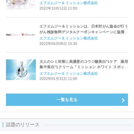
エフエムジー & ミッション株式会社
2022年10月12日 11:00
エフエムジー＆ミッションは、日本対がん協会が行う
がん検診無料デジタルクーポンキャンペーンに協賛し
ます
エフエムジー & ミッション株式会社
2022年04月06日 15:30
大人のシミ対策に高濃度のコウジ酸美白*1ケア 薬用
集中美白*1クリーム「ミッション ホワイト スポット
シューター」
エフエムジー & ミッション株式会社
2022年01月31日 11:00
一覧を見る
話題のリリース