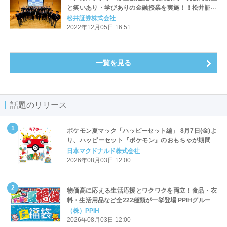
と笑いあり・学びありの金融授業を実施！！松井証券
主催 『資産運用！学べるラブリー』：特別出張授業～
松井証券株式会社
金融教育編～
2022年12月05日 16:51
一覧を見る
話題のリリース
ポケモン夏マック「ハッピーセット編」 8月7日(金)よ
り、ハッピーセット『ポケモン』のおもちゃが期間限
定登場
日本マクドナルド株式会社
2026年08月03日 12:00
物価高に応える生活応援とワクワクを両立！食品・衣
料・生活用品など全222種類が一挙登場 PPIHグループ
「夏福袋」＆セール 8月6日(木)より順次スタート
（株）PPIH
2026年08月03日 12:00