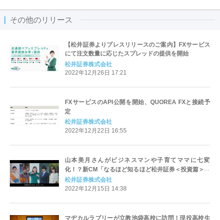
その他のリリース
【松井証券よりプレスリリースのご案内】FXサービス
にて注文数量に応じたスプレッドの提供を開始
松井証券株式会社
2022年12月26日 17:21
FXサービスのAPI公開を開始、QUOREA FXと接続予
定
松井証券株式会社
2022年12月22日 16:55
山本美月さんがビジネスマンや子育てママに七変
化！？新CM「なるほど知るほど松井証券＜投資篇＞」
を12月19日(月)から放映開始！
松井証券株式会社
2022年12月15日 14:38
マヂカルラブリーが立教池袋高校に訪問！現役高校生