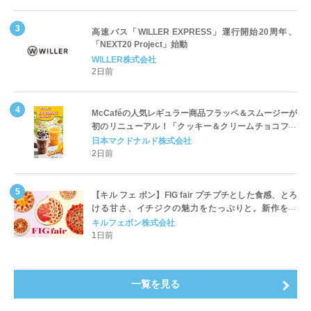
高速バス「WILLER EXPRESS」運行開始20周年、
「NEXT20 Project」始動
WILLER株式会社
2日前
McCaféの人気レギュラー商品フラッペ＆スムージーが
初のリニューアル！「クッキー＆クリームチョコフラ
ッペ」「マンゴースムージー」8月5日（水）から販売
日本マクドナルド株式会社
開始
2日前
【キル フェ ボン】FIG fair プチプチとした食感、とろ
ける甘さ、イチジクの魅力をたっぷりと。新作を含
め、イチジク尽くしの全4種が登場8月20日（木）スタ
キルフェボン株式会社
ート
1日前
一覧を見る