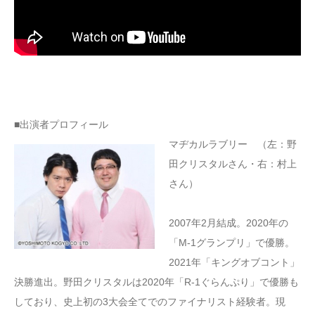
■出演者プロフィール
マヂカルラブリー （左：野
田クリスタルさん・右：村上
さん）
2007年2月結成。2020年の
「M-1グランプリ」で優勝。
2021年「キングオブコント」
決勝進出。野田クリスタルは2020年「R-1ぐらんぷり」で優勝も
しており、史上初の3大会全てでのファイナリスト経験者。現