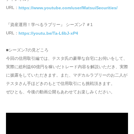
URL：
https://www.youtube.com/user/MatsuiSecurities/
『資産運用！学べるラブリー』 シーズン7 ＃1
URL：
https://youtu.be/Ta-L6bJ-xP4
■シーズン7の見どころ
今回の信用取引編では、テスタ氏の豪華な自宅にお伺いをして、
実際に総利益60億円を稼いだトレード内容を解説いただき、実際
に披露をしていただきます。また、マヂカルラブリーのお二人が
テスタさん手ほどきのもとで信用取引にも挑戦頂きます。
ぜひとも、今後の動画公開もあわせてお楽しみください。