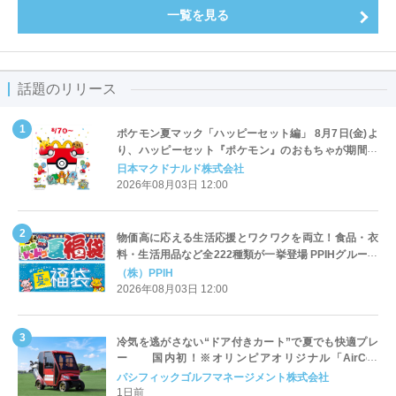
一覧を見る
話題のリリース
ポケモン夏マック「ハッピーセット編」 8月7日(金)よ
り、ハッピーセット『ポケモン』のおもちゃが期間限
定登場
日本マクドナルド株式会社
2026年08月03日 12:00
物価高に応える生活応援とワクワクを両立！食品・衣
料・生活用品など全222種類が一挙登場 PPIHグループ
「夏福袋」＆セール 8月6日(木)より順次スタート
（株）PPIH
2026年08月03日 12:00
冷気を逃がさない“ドア付きカート”で夏でも快適プレ
ー 国内初！※オリンピアオリジナル「AirCon
Cart（エアコンカート）」導入 | ＰＧＭ
パシフィックゴルフマネージメント株式会社
1日前