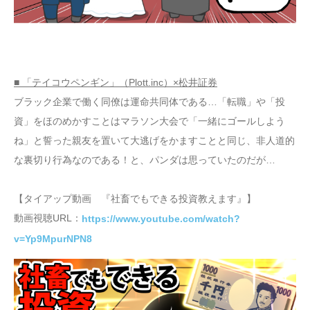
■ 「テイコウペンギン」（Plott.inc）×松井証券
ブラック企業で働く同僚は運命共同体である…「転職」や「投
資」をほのめかすことはマラソン大会で「一緒にゴールしよう
ね」と誓った親友を置いて大逃げをかますことと同じ、非人道的
な裏切り行為なのである！と、パンダは思っていたのだが…
【タイアップ動画 『社畜でもできる投資教えます』】
動画視聴URL：
https://www.youtube.com/watch?
v=Yp9MpurNPN8