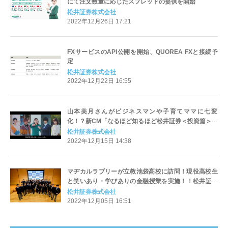
にて注文数量に応じたスプレッドの提供を開始
松井証券株式会社
2022年12月26日 17:21
FXサービスのAPI公開を開始、QUOREA FXと接続予
定
松井証券株式会社
2022年12月22日 16:55
山本美月さんがビジネスマンや子育てママに七変
化！？新CM「なるほど知るほど松井証券＜投資篇＞」
を12月19日(月)から放映開始！
松井証券株式会社
2022年12月15日 14:38
マヂカルラブリーが立教池袋高校に訪問！現役高校生
と笑いあり・学びありの金融授業を実施！！松井証券
主催 『資産運用！学べるラブリー』：特別出張授業～
松井証券株式会社
金融教育編～
2022年12月05日 16:51