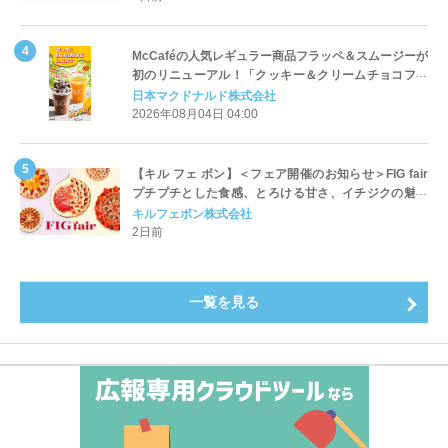
McCaféの人気レギュラー商品フラッペ＆スムージーが
初のリニューアル！「クッキー＆クリームチョコフラ
ッペ」「マンゴースムージー」8月5日（水）から販売
日本マクドナルド株式会社
開始
2026年08月04日 04:00
【キル フェ ボン】＜フェア開催のお知らせ＞FIG fair
プチプチとした食感、とろける甘さ、イチジクの魅力
をたっぷりと。新作を含め、イチジク尽くしの全4種が
キルフェボン株式会社
登場8月20日（木）スタート
2日前
一覧を見る