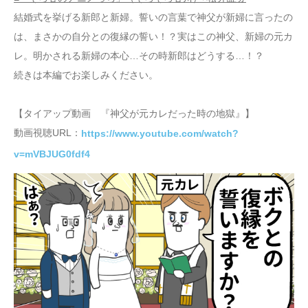
結婚式を挙げる新郎と新婦。誓いの言葉で神父が新婦に言ったの
は、まさかの自分との復縁の誓い！？実はこの神父、新婦の元カ
レ。明かされる新婦の本心…その時新郎はどうする…！？
続きは本編でお楽しみください。
【タイアップ動画 『神父が元カレだった時の地獄』】
動画視聴URL：
https://www.youtube.com/watch?
v=mVBJUG0fdf4