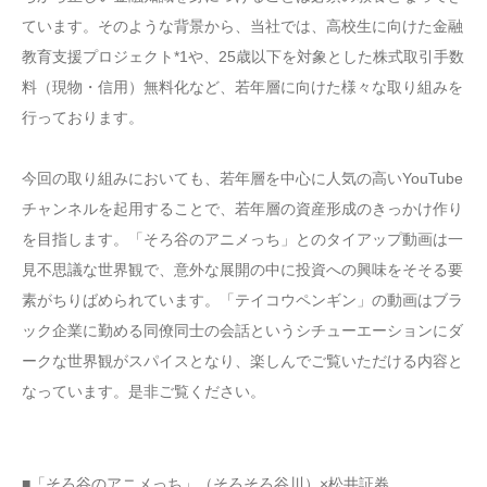
ています。そのような背景から、当社では、高校生に向けた金融
教育支援プロジェクト*1や、25歳以下を対象とした株式取引手数
料（現物・信用）無料化など、若年層に向けた様々な取り組みを
行っております。
今回の取り組みにおいても、若年層を中心に人気の高いYouTube
チャンネルを起用することで、若年層の資産形成のきっかけ作り
を目指します。「そろ谷のアニメっち」とのタイアップ動画は一
見不思議な世界観で、意外な展開の中に投資への興味をそそる要
素がちりばめられています。「テイコウペンギン」の動画はブラ
ック企業に勤める同僚同士の会話というシチューエーションにダ
ークな世界観がスパイスとなり、楽しんでご覧いただける内容と
なっています。是非ご覧ください。
■「そろ谷のアニメっち」（そろそろ谷川）×松井証券