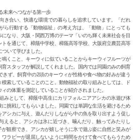
する未来へつながる第一歩
向き合い、快適な環境での暮らしを追求しています。「だれ
がら行動する「動物福祉」の考え方は、「動物」にとっても
歩になり、大阪・関西万博のテーマ「いのち輝く未来社会を目
ントを通じて、樟蔭中学校、樟蔭高等学校、大阪府立農芸高等
について学びました。
鳴くこと、キーウィに似ていることからキーウィフルーツが
飼育スタッフが解説してくれました。国内では同園のみの飼育
できず、飼育中の2頭のキーウィが性格や食べ物の好みが違う
々模索していることのこと。動物福祉の取り組みとしては、ド
ウィの体重を測定していることが紹介されました。
組みとして、樟蔭中高生にカリフォルニアアシカの氷遊び体
験に挑戦してもらいました。同園では単調な生活を避けるため
をアシカに与え、遊んだりしながら中の魚を取り出すよう促し
与えると、アシカは氷に近づき、噛んだり、触ってみたりし
子が観察でき、アシカが嬉しそうに氷で遊ぶ姿に自然と笑みが
、ワラビーが退屈しないように時間をかけて食べてもらうため