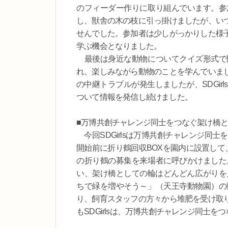
のフィーダー作りに取り組んでいます。参
し、獣舎の木の枝に引っ掛けましたが、い
せんでした。参加者は少しがっかりした様
学ぶ機会となりました。
最後は身近な動物についてクイズ形式で
れ、楽しみながら動物のことを学んでいま
の中継トラブルが発生しましたが、SDGi
ついて情報を発信し続けました。
■万博共創チャレンジ同士をつなぐ架け橋
今回SDGirlsは万博共創チャレンジ同
開始前に折り鶴回収BOXを園内に設置して
の折り鶴の募集を来場者に呼びかけました
い、架け橋としての輪はどんどん広がりを
ちで緑を増やそう～」（天王寺動物園）の
り、飼育スタッフの方々から堆肥を受け取
もSDGirlsは、万博共創チャレンジ同士