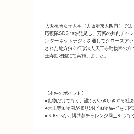
大阪樟蔭女子大学（大阪府東大阪市）では、
応援隊SDGirlsを発足し、万博の共創
ンターネットラジオを通してクローズアップし
された地方独立行政法人天王寺動物園の方々と
王寺動物園にて実施しました。
【本件のポイント】
●動物だけでなく、誰もがいきいきする社会
●天王寺動物園が取り組む"動物福祉"を実際
●SDGirlsが万博共創チャレンジ同士をつ