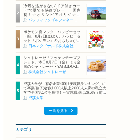
冷気を逃がさない“ドア付きカー
ト”で夏でも快適プレー 国内
初！※オリンピアオリジナル
「AirCon Cart（エアコンカー
パシフィックゴルフマネージメント株式会社
ト）」導入 | ＰＧＭ
ポケモン夏マック「ハッピーセッ
ト編」 8月7日(金)より、ハッピーセ
ット『ポケモン』のおもちゃが期
間限定登場
日本マクドナルド株式会社
シャトレーゼ「マッケンチーズブ
レッド」本日8月7日（金）より全
国のシャトレーゼ・YATSUDOKIで
発売
株式会社シャトレーゼ
成蹊大学が「有名企業400社実就職ランキング」に
て卒業(修了)者数1,000人以上2,000人未満の私立大
学で全国第1位を獲得！～実就職率は26.5%（前年
比＋4.3pt）に伸長、東京の私立大学でも10位にラ
成蹊大学
ンクイン～
一覧を見る
カテゴリ