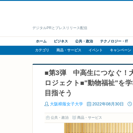
デジタルPRとプレスリリース配信
ホーム
ビジネス
公共・政治
テクノロジー・IT
カテゴリ
商品・サービス
イベント
キャンペーン
■第3弾 中高生につなぐ！
ロジェクト■"動物福祉"を
目指そう
大阪樟蔭女子大学
2022年08月30日
公共・政治
商品・サービス