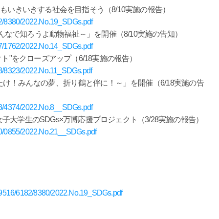
もひともいきいきする社会を目指そう（8/10実施の報告）
6182/8380/2022.No.19_SDGs.pdf
ls～みんなで知ろうよ動物福祉～」を開催（8/10実施の告知）
5907/1762/2022.No.14_SDGs.pdf
ジェクト"をクローズアップ（6/18実施の報告）
663/8323/2022.No.11_SDGs.pdf
s～羽ばたけ！みんなの夢、折り鶴と伴に！～」を開催（6/18実施の告
5483/4374/2022.No.8__SDGs.pdf
蔭女子大学生のSDGs×万博応援プロジェクト（3/28実施の報告）
4870/0855/2022.No.21__SDGs.pdf
les/9516/6182/8380/2022.No.19_SDGs.pdf