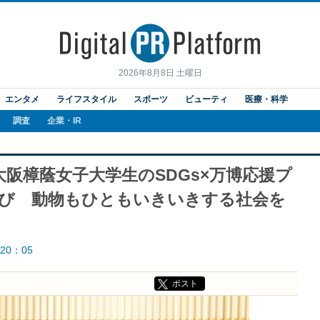
2026年8月8日 土曜日
エンタメ
ライフスタイル
スポーツ
ビューティ
医療・科学
調査
企業・IR
大阪樟蔭女子大学生のSDGs×万博応援プ
学び 動物もひともいきいきする社会を
20：05
ポスト