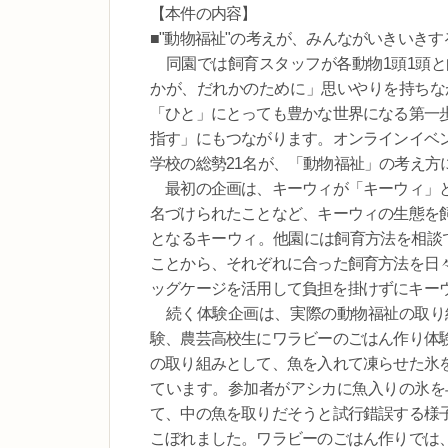
【本件の内容】
■"動物福祉"の考えが、みんながいきいき
同園では飼育スタッフが各動物1頭1頭と
かが、だれかのために」思いやりを持ちな
「ひと」にとっても豊かな世界になる第一
指す」にもつながります。オンラインイベ
学校の総勢21名が、「動物福祉」の考え方
最初の企画は、キーウィが「キーウィ」と
名づけられたことなど、キーウィの生態を
となるキーウィ。他園には飼育方法を相談
ことから、それぞれに合った飼育方法を日
ッグケージを活用して負担を掛けずにキー
続く体験企画は、実際の動物福祉の取り
験、農芸高校生にワラビーのごはん作り体
の取り組みとして、魚を入れて凍らせた氷
ています。参加者がアシカに魚入りの氷を
て、中の魚を取りだそうと試行錯誤する様
こぼれました。ワラビーのごはん作りでは