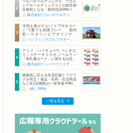
ツルハホールディングス、ウエル
シアホールディングスとの経営統
合後初となる「第26回JAPANドラ
ッグストアショー」に出展
株式会社ツルハホールディングス
冷気を逃がさない“ドア付きカー
ト”で夏でも快適プレー 国内
初！※オリンピアオリジナル
「AirCon Cart（エアコンカー
パシフィックゴルフマネージメント株式会社
ト）」導入 | ＰＧＭ
アニメ「ハイキュー!!」×いきな
り！ステーキコラボ ノベルティ
「名札風カード」に関するお詫び
および交換対応についてのご案内
株式会社ペッパーフードサービス
物価高に応える生活応援とワクワ
クを両立！食品・衣料・生活用品
など全222種類が一挙登場 PPIHグ
ループ「夏福袋」＆セール 8月6日
（株）PPIH
(木)より順次スタート
一覧を見る