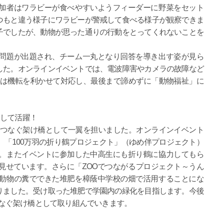
加者はワラビーが食べやすいようフィーダーに野菜をセット
つもと違う様子にワラビーが警戒して食べる様子が観察できま
子でしたが、動物が思った通りの行動をとってくれないことを
問題が出題され、チーム一丸となり回答を導き出す姿が見ら
した。オンラインイベントでは、電波障害やカメラの故障など
rlsは機転を利かせて対応し、最後まで諦めずに「動物福祉」に
として活躍！
士をつなぐ架け橋として一翼を担いました。オンラインイベント
、「100万羽の折り鶴プロジェクト」（ゆめ伴プロジェクト）
。またイベントに参加した中高生にも折り鶴に協力してもら
見せています。さらに「ZOOでつながるプロジェクト～うん
動物の糞でできた堆肥を樟蔭中学校の畑で活用することにな
りました。受け取った堆肥で学園内の緑化を目指します。今後
をつなぐ架け橋として取り組んでいきます。