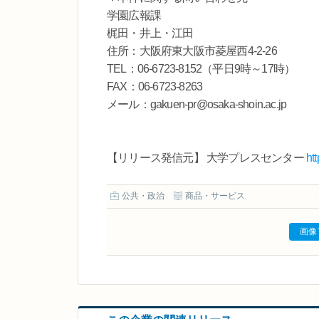
学園広報課
梶田・井上・江田
住所：大阪府東大阪市菱屋西4-2-26
TEL：06-6723-8152（平日9時～17時）
FAX：06-6723-8263
メール：gakuen-pr@osaka-shoin.ac.jp
【リリース発信元】 大学プレスセンター
ht
公共・政治
商品・サービス
画像