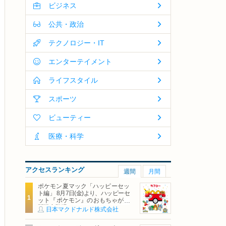
ビジネス
公共・政治
テクノロジー・IT
エンターテイメント
ライフスタイル
スポーツ
ビューティー
医療・科学
アクセスランキング
週間
月間
ポケモン夏マック「ハッピーセッ
ト編」 8月7日(金)より、ハッピーセ
ット『ポケモン』のおもちゃが期
間限定登場
日本マクドナルド株式会社