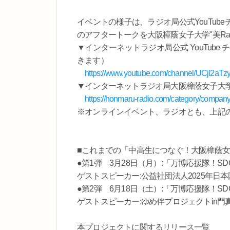
イベントの様子は、ラジオ局公式YouTu
のアフタートークを大阪樟蔭女子大学"美Ra
▼インターネットラジオ局公式 YouTub
きます）
https://www.youtube.com/channel/UCjl2a
▼インターネットラジオ局大阪樟蔭女子大学"美 
https://honmaru-radio.com/category/company
※オンラインイベント、ラジオとも、上記の
■これまでの「中高生につなぐ！大阪樟蔭女
●第1弾 3月28日（月）:「万博応援隊！S
ゲストスピーカー:公益社団法人2025年
●第2弾 6月18日（土）:「万博応援隊！S
ゲストスピーカー:ゆめ伴プロジェクトin
本プロジェクトに関するリリース一覧