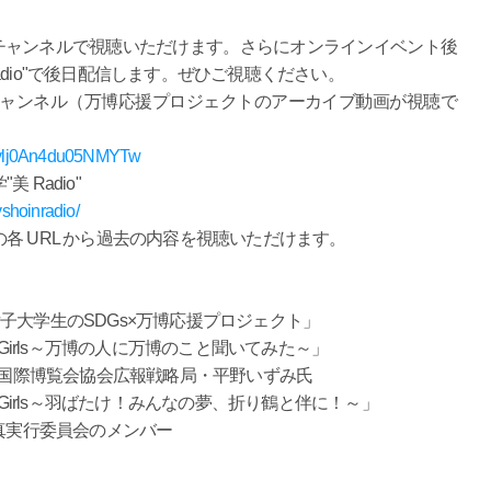
beチャンネルで視聴いただけます。さらにオンラインイベント後
dio"で後日配信します。ぜひご視聴ください。
e チャンネル（万博応援プロジェクトのアーカイブ動画が視聴で
Tzylj0An4du05NMYTw
Radio"
shoinradio/
各 URL から過去の内容を視聴いただけます。
子大学生のSDGs×万博応援プロジェクト」
DGirls～万博の人に万博のこと聞いてみた～」
日本国際博覧会協会広報戦略局・平野いずみ氏
DGirls～羽ばたけ！みんなの夢、折り鶴と伴に！～」
門真実行委員会のメンバー