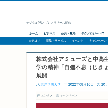
デジタルPRとプレスリリース配信
ホーム
ビジネス
公共・政治
テクノロジー・IT
カテゴリ
商品・サービス
イベント
キャンペーン
株式会社アミューズと中高
学の精神「自彊不息（じき
展開
東洋学園大学
2022年08月10日
20：
エンタメ
キャンペーン