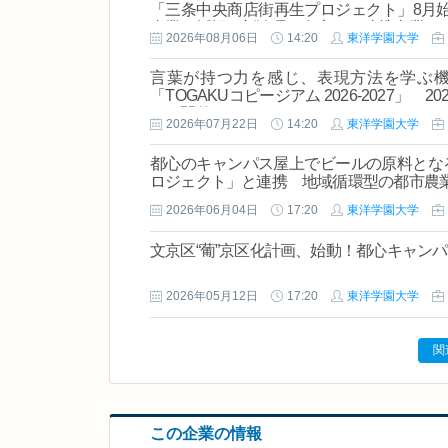
「三条中央商店街再生プロジェクト」8月始
事業」採択／新潟県三条市との連携事業
2026年08月06日
14:20
東洋学園大学
言葉が持つ力を感じ、表現方法を学ぶ
「TOGAKUコピージアム 2026-2027」
けに開催
2026年07月22日
14:20
東洋学園大学
都心のキャンパス屋上でビールの原料とな
ロジェクト」と連携 地域循環型の都市農
2026年06月04日
17:20
東洋学園大学
文京区“葡”京区化計画、始動！都心キャン
2026年05月12日
17:20
東洋学園大学
関
この企業の情報