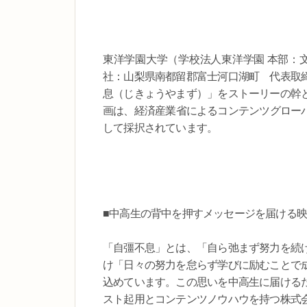
東洋学園大学（学校法人東洋学園 本部：
社：山梨県南都留郡富士河口湖町 代表取
息（じきょうやまず）」をストーリーの幹
画は、経済産業省によるコンテンツグローバ
して採択されています。
■中高生の背中を押すメッセージを届ける
「自彊不息」とは、「自ら弛まず努力を続
け「日々の努力を怠らず学びに励むことで
込めています。この思いを中高生に届ける
スト起用とコンテンツノウハウを持つ株式