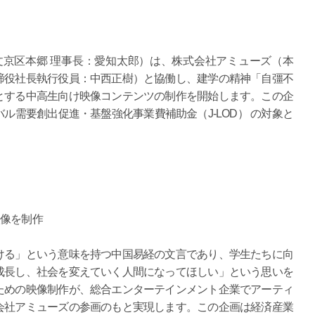
文京区本郷 理事長：愛知太郎）は、株式会社アミューズ（本
締役社長執行役員：中西正樹）と協働し、建学の精神「自彊不
とする中高生向け映像コンテンツの制作を開始します。この企
ル需要創出促進・基盤強化事業費補助金（J-LOD） の対象と
映像を制作
ける」という意味を持つ中国易経の文言であり、学生たちに向
成長し、社会を変えていく人間になってほしい」という思いを
ための映像制作が、総合エンターテインメント企業でアーティ
会社アミューズの参画のもと実現します。この企画は経済産業