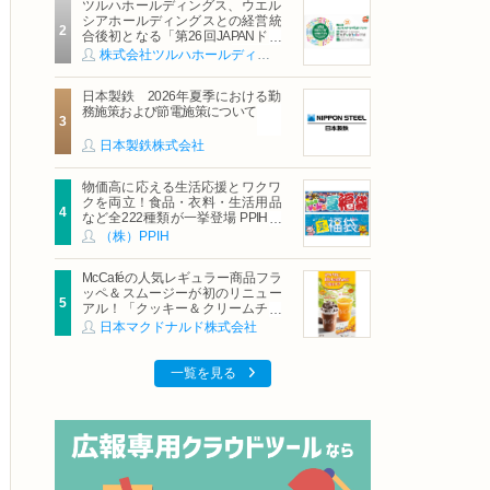
ツルハホールディングス、ウエル
シアホールディングスとの経営統
合後初となる「第26回JAPANドラ
ッグストアショー」に出展
株式会社ツルハホールディングス
日本製鉄 2026年夏季における勤
務施策および節電施策について
日本製鉄株式会社
物価高に応える生活応援とワクワ
クを両立！食品・衣料・生活用品
など全222種類が一挙登場 PPIHグ
ループ「夏福袋」＆セール 8月6日
（株）PPIH
(木)より順次スタート
McCaféの人気レギュラー商品フラ
ッペ＆スムージーが初のリニュー
アル！「クッキー＆クリームチョ
コフラッペ」「マンゴースムージ
日本マクドナルド株式会社
ー」8月5日（水）から販売開始
一覧を見る