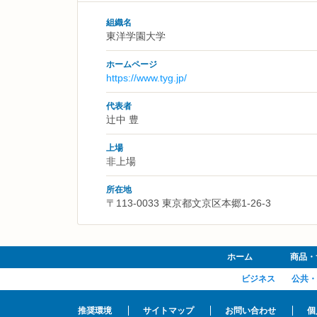
組織名
東洋学園大学
ホームページ
https://www.tyg.jp/
代表者
辻中 豊
上場
非上場
所在地
〒113-0033 東京都文京区本郷1-26-3
ホーム
商品・
ビジネス
公共・
推奨環境
サイトマップ
お問い合わせ
個