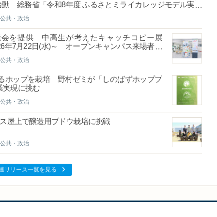
動 総務省「令和8年度 ふるさとミライカレッジモデル実証
公共・政治
機会を提供 中高生が考えたキャッチコピー展
 2026年7月22日(水)～ オープンキャンパス来場者向
公共・政治
るホップを栽培 野村ゼミが「しのばずホッププ
業実現に挑む
公共・政治
パス屋上で醸造用ブドウ栽培に挑戦
公共・政治
連リリース一覧を見る