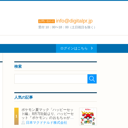
info@digitalpr.jp
お問い合わせ
受付 10：00〜18：00（土日祝日を除く）
ログインはこちら
検索
人気の記事
ポケモン夏マック「ハッピーセッ
ト編」 8月7日(金)より、ハッピーセ
ット『ポケモン』のおもちゃが期
間限定登場
日本マクドナルド株式会社