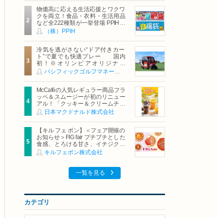
物価高に応える生活応援とワクワ
クを両立！食品・衣料・生活用品
など全222種類が一挙登場 PPIHグ
ループ「夏福袋」＆セール 8月6日
（株）PPIH
(木)より順次スタート
冷気を逃がさない“ドア付きカー
ト”で夏でも快適プレー 国内
初！※オリンピアオリジナル
「AirCon Cart（エアコンカー
パシフィックゴルフマネージメント株式会社
ト）」導入 | ＰＧＭ
McCaféの人気レギュラー商品フラ
ッペ＆スムージーが初のリニュー
アル！「クッキー＆クリームチョ
コフラッペ」「マンゴースムージ
日本マクドナルド株式会社
ー」8月5日（水）から販売開始
【キル フェ ボン】＜フェア開催の
お知らせ＞FIG fair プチプチとした
食感、とろける甘さ、イチジクの
魅力をたっぷりと。新作を含め、
キルフェボン株式会社
イチジク尽くしの全4種が登場8月
20日（木）スタート
一覧を見る
カテゴリ