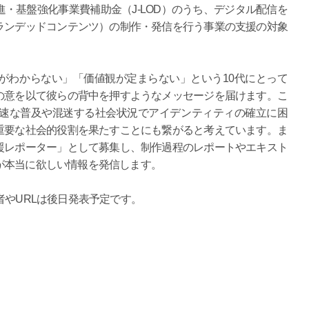
・基盤強化事業費補助金（J-LOD）のうち、デジタル配信を
ランデッドコンテンツ）の制作・発信を行う事業の支援の対象
がわからない」「価値観が定まらない」という10代にとって
の意を以て彼らの背中を押すようなメッセージを届けます。こ
急速な普及や混迷する社会状況でアイデンティティの確立に困
重要な社会的役割を果たすことにも繋がると考えています。ま
援レポーター」として募集し、制作過程のレポートやエキスト
が本当に欲しい情報を発信します。
者やURLは後日発表予定です。