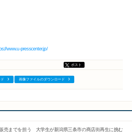
tps://www.u-presscenter.jp/
ポスト
ード
画像ファイルのダウンロード
販売までを担う 大学生が新潟県三条市の商店街再生に挑む