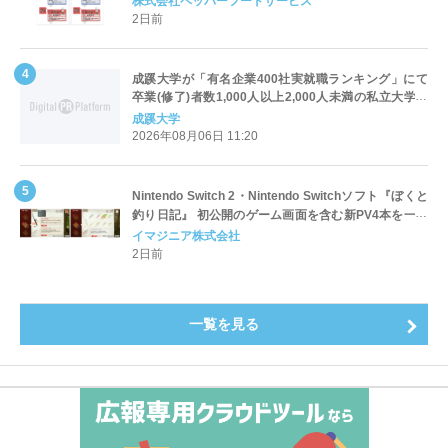
株式会社ペッパーフードサービス
2日前
成蹊大学が「有名企業400社実就職ランキング」にて
卒業(修了)者数1,000人以上2,000人未満の私立大学で
全国第1位を獲得！～実就職率は26.5%（前年比＋
成蹊大学
4.3pt）に伸長、東京の私立大学でも10位にランクイン
2026年08月06日 11:20
～
Nintendo Switch 2・Nintendo Switchソフト『ぼくと
釣り日記』 初公開のゲーム画面を含む新PV4本を一挙
公開！
イマジニア株式会社
2日前
一覧を見る