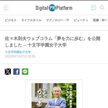
メニ
ログ
検索
ュー
イン
ビジネス
ライフスタイル
テクノロジー・IT
ビューティ
医療・科学
佐々木則夫ウェブコラム「夢を力に歩む」を公開
しました -- 十文字学園女子大学
十文字学園女子大学
2022年07月07日 20:05