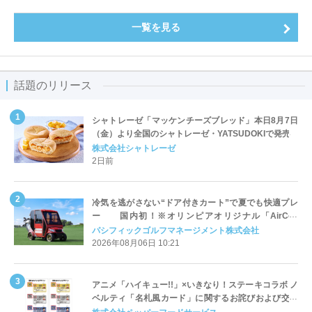
一覧を見る
話題のリリース
シャトレーゼ「マッケンチーズブレッド」本日8月7日
（金）より全国のシャトレーゼ・YATSUDOKIで発売
株式会社シャトレーゼ
2日前
冷気を逃がさない“ドア付きカート”で夏でも快適プレ
ー 国内初！※オリンピアオリジナル「AirCon
Cart（エアコンカート）」導入 | ＰＧＭ
パシフィックゴルフマネージメント株式会社
2026年08月06日 10:21
アニメ「ハイキュー!!」×いきなり！ステーキコラボ ノ
ベルティ「名札風カード」に関するお詫びおよび交換
対応についてのご案内