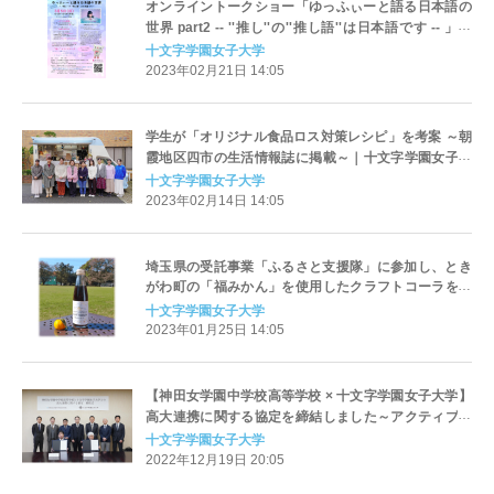
オンライントークショー「ゆっふぃーと語る日本語の
世界 part2 -- ''推し''の''推し語''は日本語です -- 」を
3/5（日）に開催！｜十文字学園女子大学
十文字学園女子大学
2023年02月21日 14:05
学生が「オリジナル食品ロス対策レシピ」を考案 ～朝
霞地区四市の生活情報誌に掲載～｜十文字学園女子大
学
十文字学園女子大学
2023年02月14日 14:05
埼玉県の受託事業「ふるさと支援隊」に参加し、とき
がわ町の「福みかん」を使用したクラフトコーラを開
発｜十文字学園女子大学 食品開発学科
十文字学園女子大学
2023年01月25日 14:05
【神田女学園中学校高等学校 × 十文字学園女子大学】
高大連携に関する協定を締結しました～アクティブラ
ーニング、ICT活用等で連携～
十文字学園女子大学
2022年12月19日 20:05