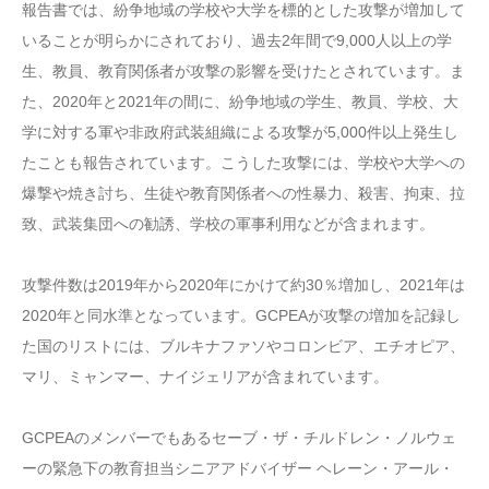
報告書では、紛争地域の学校や大学を標的とした攻撃が増加して
いることが明らかにされており、過去2年間で9,000人以上の学
生、教員、教育関係者が攻撃の影響を受けたとされています。ま
た、2020年と2021年の間に、紛争地域の学生、教員、学校、大
学に対する軍や非政府武装組織による攻撃が5,000件以上発生し
たことも報告されています。こうした攻撃には、学校や大学への
爆撃や焼き討ち、生徒や教育関係者への性暴力、殺害、拘束、拉
致、武装集団への勧誘、学校の軍事利用などが含まれます。
攻撃件数は2019年から2020年にかけて約30％増加し、2021年は
2020年と同水準となっています。GCPEAが攻撃の増加を記録し
た国のリストには、ブルキナファソやコロンビア、エチオピア、
マリ、ミャンマー、ナイジェリアが含まれています。
GCPEAのメンバーでもあるセーブ・ザ・チルドレン・ノルウェ
ーの緊急下の教育担当シニアアドバイザー ヘレーン・アール・