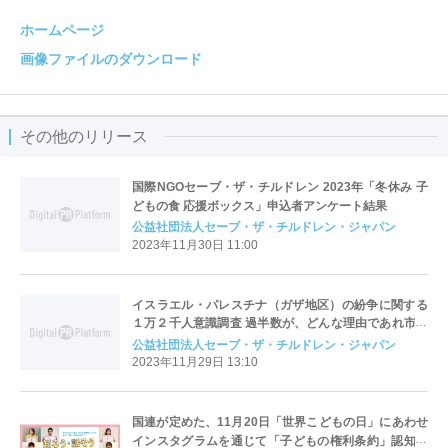
ホームページ
画像ファイルのダウンロード
その他のリリース
国際NGOセーブ・ザ・チルドレン 2023年「冬休み 子
どもの食 応援ボックス」申込者アンケート結果
公益社団法人セーブ・ザ・チルドレン・ジャパン
2023年11月30日 11:00
イスラエル・パレスチナ（ガザ地区）の紛争に関する
１万２千人意識調査 過半数が、どんな理由であれ市民
を紛争に巻き込むことに反対 日本政府に対して「一刻
公益社団法人セーブ・ザ・チルドレン・ジャパン
も早い停戦に向けた外交努力」を期待
2023年11月29日 13:10
国連が定めた、11月20日「世界こどもの日」にあわせ
インスタグラムを通じて「子どもの権利条約」認知促