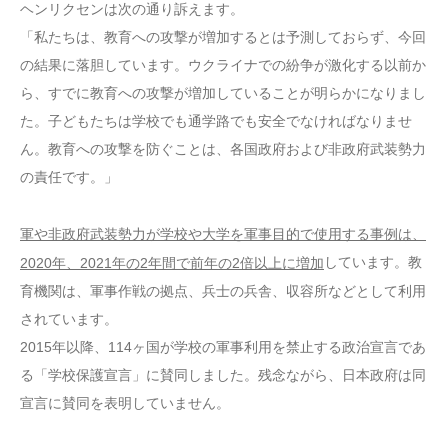
ヘンリクセンは次の通り訴えます。
「私たちは、教育への攻撃が増加するとは予測しておらず、今回
の結果に落胆しています。ウクライナでの紛争が激化する以前か
ら、すでに教育への攻撃が増加していることが明らかになりまし
た。子どもたちは学校でも通学路でも安全でなければなりませ
ん。教育への攻撃を防ぐことは、各国政府および非政府武装勢力
の責任です。」
軍や非政府武装勢力が学校や大学を軍事目的で使用する事例は、
しています。教
2020年、2021年の2年間で前年の2倍以上に増加
育機関は、軍事作戦の拠点、兵士の兵舎、収容所などとして利用
されています。
2015年以降、114ヶ国が学校の軍事利用を禁止する政治宣言であ
る「学校保護宣言」に賛同しました。残念ながら、日本政府は同
宣言に賛同を表明していません。