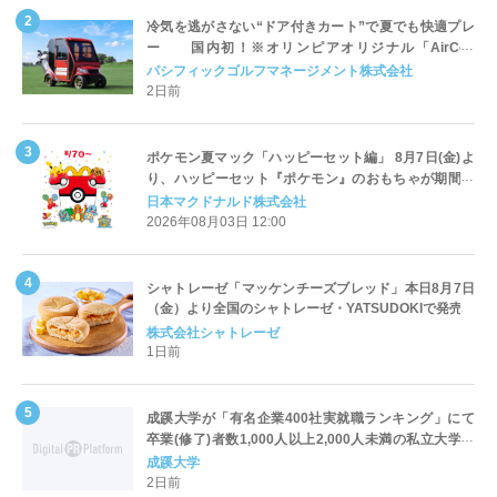
冷気を逃がさない“ドア付きカート”で夏でも快適プレ
ー 国内初！※オリンピアオリジナル「AirCon
Cart（エアコンカート）」導入 | ＰＧＭ
パシフィックゴルフマネージメント株式会社
2日前
ポケモン夏マック「ハッピーセット編」 8月7日(金)よ
り、ハッピーセット『ポケモン』のおもちゃが期間限
定登場
日本マクドナルド株式会社
2026年08月03日 12:00
シャトレーゼ「マッケンチーズブレッド」本日8月7日
（金）より全国のシャトレーゼ・YATSUDOKIで発売
株式会社シャトレーゼ
1日前
成蹊大学が「有名企業400社実就職ランキング」にて
卒業(修了)者数1,000人以上2,000人未満の私立大学で
全国第1位を獲得！～実就職率は26.5%（前年比＋
成蹊大学
4.3pt）に伸長、東京の私立大学でも10位にランクイン
2日前