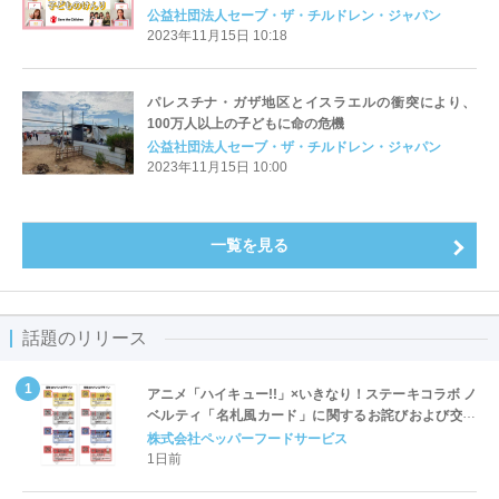
進へ ディーン・フジオカさん、渡辺満里奈さん、鈴木
公益社団法人セーブ・ザ・チルドレン・ジャパン
亜美さんら著名人21人が条約を動画で紹介
2023年11月15日 10:18
パレスチナ・ガザ地区とイスラエルの衝突により、
100万人以上の子どもに命の危機
公益社団法人セーブ・ザ・チルドレン・ジャパン
2023年11月15日 10:00
一覧を見る
話題のリリース
アニメ「ハイキュー!!」×いきなり！ステーキコラボ ノ
ベルティ「名札風カード」に関するお詫びおよび交換
対応についてのご案内
株式会社ペッパーフードサービス
1日前