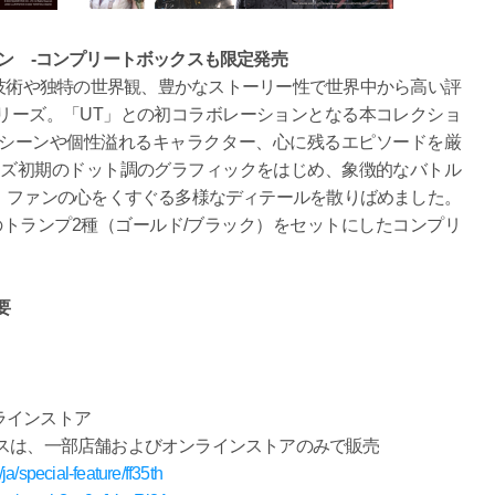
ョン -コンプリートボックスも限定発売
映像技術や独特の世界観、豊かなストーリー性で世界中から高い評
リーズ。「UT」との初コラボレーションとなる本コレクショ
名シーンや個性溢れるキャラクター、心に残るエピソードを厳
ーズ初期のドット調のグラフィックをはじめ、象徴的なバトル
、ファンの心をくすぐる多様なディテールを散りばめました。
のトランプ2種（ゴールド/ブラック）をセットにしたコンプリ
要
ラインストア
、一部店舗およびオンラインストアのみで販売
ja/special-feature/ff35th