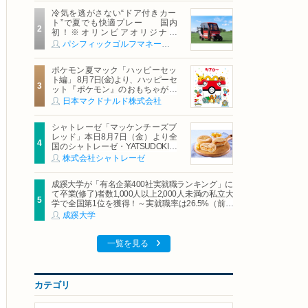
冷気を逃がさない“ドア付きカー
ト”で夏でも快適プレー 国内
初！※オリンピアオリジナル
「AirCon Cart（エアコンカー
パシフィックゴルフマネージメント株式会社
ト）」導入 | ＰＧＭ
ポケモン夏マック「ハッピーセッ
ト編」 8月7日(金)より、ハッピーセ
ット『ポケモン』のおもちゃが期
間限定登場
日本マクドナルド株式会社
シャトレーゼ「マッケンチーズブ
レッド」本日8月7日（金）より全
国のシャトレーゼ・YATSUDOKIで
発売
株式会社シャトレーゼ
成蹊大学が「有名企業400社実就職ランキング」に
て卒業(修了)者数1,000人以上2,000人未満の私立大
学で全国第1位を獲得！～実就職率は26.5%（前年
比＋4.3pt）に伸長、東京の私立大学でも10位にラ
成蹊大学
ンクイン～
一覧を見る
カテゴリ