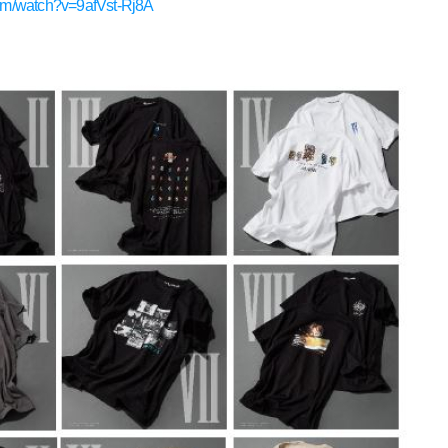
com/watch?v=9afVst-Rj8A