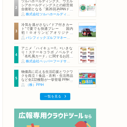
ツルハホールディングス、ウエル
シアホールディングスとの経営統
合後初となる「第26回JAPANドラ
ッグストアショー」に出展
株式会社ツルハホールディングス
冷気を逃がさない“ドア付きカー
ト”で夏でも快適プレー 国内
初！※オリンピアオリジナル
「AirCon Cart（エアコンカー
パシフィックゴルフマネージメント株式会社
ト）」導入 | ＰＧＭ
アニメ「ハイキュー!!」×いきな
り！ステーキコラボ ノベルティ
「名札風カード」に関するお詫び
および交換対応についてのご案内
株式会社ペッパーフードサービス
物価高に応える生活応援とワクワ
クを両立！食品・衣料・生活用品
など全222種類が一挙登場 PPIHグ
ループ「夏福袋」＆セール 8月6日
（株）PPIH
(木)より順次スタート
一覧を見る