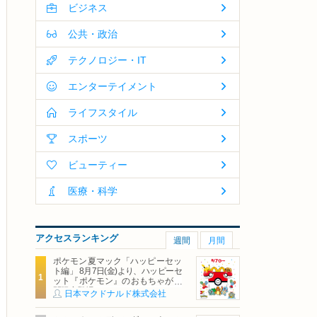
ビジネス
公共・政治
テクノロジー・IT
エンターテイメント
ライフスタイル
スポーツ
ビューティー
医療・科学
アクセスランキング
週間
月間
ポケモン夏マック「ハッピーセッ
ト編」 8月7日(金)より、ハッピーセ
ット『ポケモン』のおもちゃが期
間限定登場
日本マクドナルド株式会社