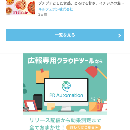
プチプチとした食感、とろける甘さ、イチジクの魅力
をたっぷりと。新作を含め、イチジク尽くしの全4種が
キルフェボン株式会社
登場8月20日（木）スタート
2日前
一覧を見る