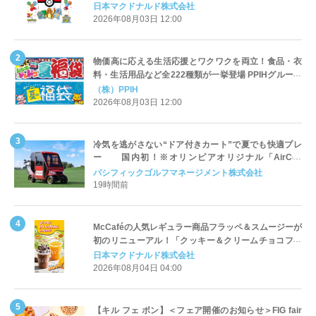
定登場
日本マクドナルド株式会社
2026年08月03日 12:00
物価高に応える生活応援とワクワクを両立！食品・衣
料・生活用品など全222種類が一挙登場 PPIHグループ
「夏福袋」＆セール 8月6日(木)より順次スタート
（株）PPIH
2026年08月03日 12:00
冷気を逃がさない“ドア付きカート”で夏でも快適プレ
ー 国内初！※オリンピアオリジナル「AirCon
Cart（エアコンカート）」導入 | ＰＧＭ
パシフィックゴルフマネージメント株式会社
19時間前
McCaféの人気レギュラー商品フラッペ＆スムージーが
初のリニューアル！「クッキー＆クリームチョコフラ
ッペ」「マンゴースムージー」8月5日（水）から販売
日本マクドナルド株式会社
開始
2026年08月04日 04:00
【キル フェ ボン】＜フェア開催のお知らせ＞FIG fair