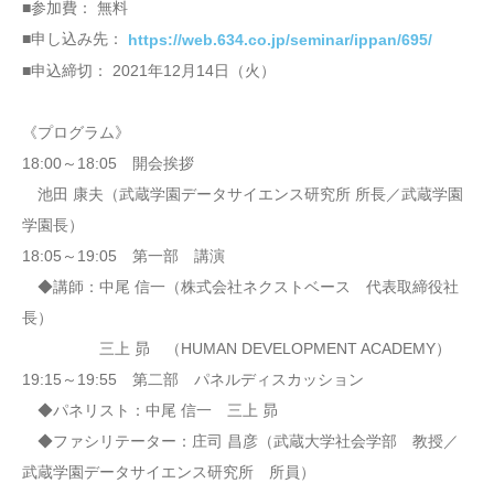
■参加費： 無料
■申し込み先：
https://web.634.co.jp/seminar/ippan/695/
■申込締切： 2021年12月14日（火）
《プログラム》
18:00～18:05 開会挨拶
池田 康夫（武蔵学園データサイエンス研究所 所長／武蔵学園
学園長）
18:05～19:05 第一部 講演
◆講師：中尾 信一（株式会社ネクストベース 代表取締役社
長）
三上 昴 （HUMAN DEVELOPMENT ACADEMY）
19:15～19:55 第二部 パネルディスカッション
◆パネリスト：中尾 信一 三上 昴
◆ファシリテーター：庄司 昌彦（武蔵大学社会学部 教授／
武蔵学園データサイエンス研究所 所員）