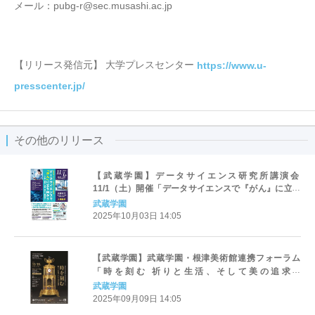
メール：pubg-r@sec.musashi.ac.jp
【リリース発信元】 大学プレスセンター
https://www.u-
presscenter.jp/
その他のリリース
【武蔵学園】データサイエンス研究所講演会
11/1（土）開催「データサイエンスで『がん』に立ち
向かう～予防・検診・治療・共生の最前線」
武蔵学園
2025年10月03日 14:05
【武蔵学園】武蔵学園・根津美術館連携フォーラム
「時を刻む 祈りと生活、そして美の追求」
10/18（土）根津美術館よりライブ配信
武蔵学園
2025年09月09日 14:05