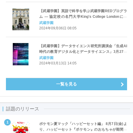
【武蔵学園】英語で科学を学ぶ武蔵学園REDプログラ
ム ― 協定校の名門大学King's College Londonにて
2024年RED海外サマープログラム（高校生対象）を初
武蔵学園
開催
2024年09月06日 08:05
【武蔵学園】データサイエンス研究所講演会「生成AI
時代の教育デジタル化とデータサイエンス」3月27日
（水）オンライン開催【事前予約制】
武蔵学園
2024年03月13日 14:05
一覧を見る
話題のリリース
ポケモン夏マック「ハッピーセット編」 8月7日(金)よ
り、ハッピーセット『ポケモン』のおもちゃが期間限