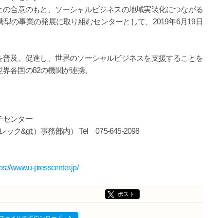
との合意のもと、ソーシャルビジネスの地域実装化につながる
型の事業の発展に取り組むセンターとして、2019年6月19日
を普及、促進し、世界のソーシャルビジネスを支援することを
界各国の82の機関が連携。
チセンター
gt;）事務部内） Tel 075-645-2098
tps://www.u-presscenter.jp/
ポスト