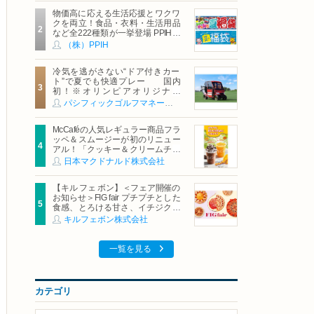
物価高に応える生活応援とワクワ
クを両立！食品・衣料・生活用品
など全222種類が一挙登場 PPIHグ
ループ「夏福袋」＆セール 8月6日
（株）PPIH
(木)より順次スタート
冷気を逃がさない“ドア付きカー
ト”で夏でも快適プレー 国内
初！※オリンピアオリジナル
「AirCon Cart（エアコンカー
パシフィックゴルフマネージメント株式会社
ト）」導入 | ＰＧＭ
McCaféの人気レギュラー商品フラ
ッペ＆スムージーが初のリニュー
アル！「クッキー＆クリームチョ
コフラッペ」「マンゴースムージ
日本マクドナルド株式会社
ー」8月5日（水）から販売開始
【キル フェ ボン】＜フェア開催の
お知らせ＞FIG fair プチプチとした
食感、とろける甘さ、イチジクの
魅力をたっぷりと。新作を含め、
キルフェボン株式会社
イチジク尽くしの全4種が登場8月
20日（木）スタート
一覧を見る
カテゴリ