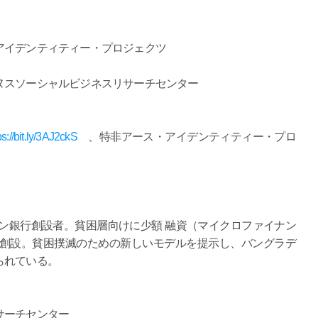
アイデンティティー・プロジェクツ
ヌスソーシャルビジネスリサーチセンター
ps://bit.ly/3AJ2ckS
、特非アース・アイデンティティー・プロ
ミン銀行創設者。貧困層向けに少額 融資（マイクロファイナン
を創設。貧困撲滅のための新しいモデルを提示し、バングラデ
られている。
サーチセンター