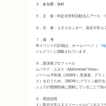
４．参加費：無料
５．主 催：特定非営利活動法人アース・
６．共 催：ユヌスセンター、龍谷大学ユ
７．備 考
本イベントの詳細は、ホームページ（
htt
ジェクツ）に掲載されています。
８．講演者プロフィール
ムハマド・ユヌス（Muhammad Yunus）
ノーベル平和賞（2006年）受賞者。グラ
ス）を行うため、1983年にグラミン銀行
シュでの貧困削減に貢献していることで知
９．用語説明
１）龍谷大学ユヌスソーシャルビジネスリ