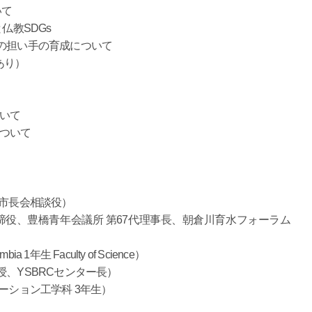
いて
仏教SDGs
の担い手の育成について
あり）
ついて
について
市長会相談役）
締役、豊橋青年会議所 第67代理事長、朝倉川育水フォーラム
bia 1年生 Faculty of Science）
、YSBRCセンター長）
ーション工学科 3年生）