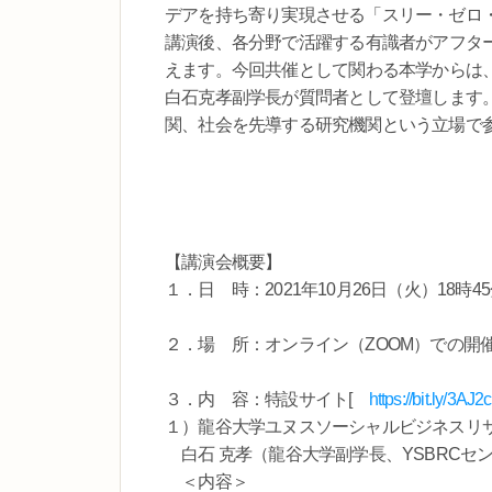
デアを持ち寄り実現させる「スリー・ゼロ
講演後、各分野で活躍する有識者がアフタ
えます。今回共催として関わる本学からは
白石克孝副学長が質問者として登壇します
関、社会を先導する研究機関という立場で
【講演会概要】
１．日 時：2021年10月26日（火）18時4
２．場 所：オンライン（ZOOM）での開
３．内 容：特設サイト[
https://bit.ly/3AJ2
１）龍谷大学ユヌスソーシャルビジネスリ
白石 克孝（龍谷大学副学長、YSBR
＜内容＞