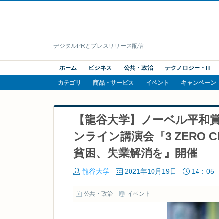
デジタルPRとプレスリリース配信
ホーム
ビジネス
公共・政治
テクノロジー・IT
カテゴリ
商品・サービス
イベント
キャンペーン
【龍谷大学】ノーベル平和賞
ンライン講演会『3 ZERO
貧困、失業解消を』開催
龍谷大学
2021年10月19日
14：05
公共・政治
イベント