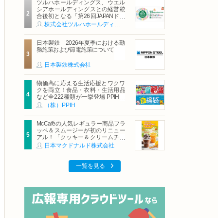
ツルハホールディングス、ウエル
シアホールディングスとの経営統
合後初となる「第26回JAPANドラ
ッグストアショー」に出展
株式会社ツルハホールディングス
日本製鉄 2026年夏季における勤
務施策および節電施策について
日本製鉄株式会社
物価高に応える生活応援とワクワ
クを両立！食品・衣料・生活用品
など全222種類が一挙登場 PPIHグ
ループ「夏福袋」＆セール 8月6日
（株）PPIH
(木)より順次スタート
McCaféの人気レギュラー商品フラ
ッペ＆スムージーが初のリニュー
アル！「クッキー＆クリームチョ
コフラッペ」「マンゴースムージ
日本マクドナルド株式会社
ー」8月5日（水）から販売開始
一覧を見る