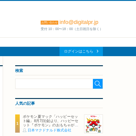
info@digitalpr.jp
お問い合わせ
受付 10：00〜18：00（土日祝日を除く）
ログインはこちら
検索
人気の記事
ポケモン夏マック「ハッピーセッ
ト編」 8月7日(金)より、ハッピーセ
ット『ポケモン』のおもちゃが期
間限定登場
日本マクドナルド株式会社