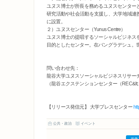
ユヌス博士が所長を務めるユヌスセンター
研究活動や社会活動を支援し、大学地域連携
に設置。
２）ユヌスセンター（Yunus Centre）
ユヌス博士の提唱するソーシャルビジネス
目的としたセンター。在バングラデシュ。世
問い合わせ先：
龍谷大学ユヌスソーシャルビジネスリサー
（龍谷エクステンションセンター（REC&lt;レック&
【リリース発信元】 大学プレスセンター
ht
公共・政治
イベント