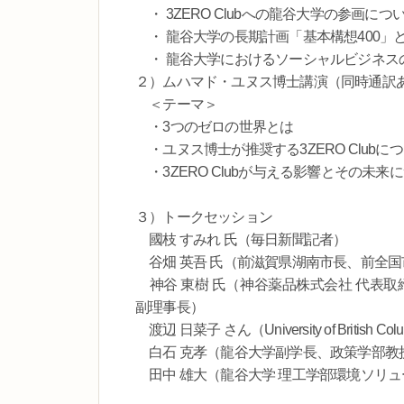
・ 3ZERO Clubへの龍谷大学の参画につ
・ 龍谷大学の長期計画「基本構想400」と
・ 龍谷大学におけるソーシャルビジネス
２）ムハマド・ユヌス博士講演（同時通訳
＜テーマ＞
・3つのゼロの世界とは
・ユヌス博士が推奨する3ZERO Clubに
・3ZERO Clubが与える影響とその未来
３）トークセッション
國枝 すみれ 氏（毎日新聞記者）
谷畑 英吾 氏（前滋賀県湖南市長、前全国
神谷 東樹 氏（神谷薬品株式会社 代表取
副理事長）
渡辺 日菜子 さん（University of British Colum
白石 克孝（龍谷大学副学長、政策学部教授
田中 雄大（龍谷大学 理工学部環境ソリュ