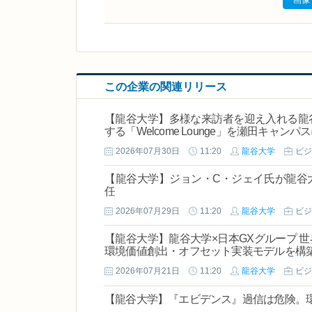
画像
この企業の関連リリース
【龍谷大学】多様な来訪者を迎え入れる龍
する「Welcome Lounge」を瀬田キャンパ
2026年07月30日
11:20
龍谷大学
ビジ
【龍谷大学】ジョン・C・ジェイ氏が龍谷
任
2026年07月29日
11:20
龍谷大学
ビジ
【龍谷大学】龍谷大学×日本GXグループ 
環境価値創出・オフセット実装モデルを構
2026年07月21日
11:20
龍谷大学
ビジ
【龍谷大学】『エビデンス』過信は危険。