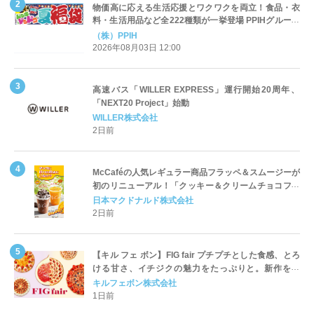
物価高に応える生活応援とワクワクを両立！食品・衣
料・生活用品など全222種類が一挙登場 PPIHグループ
「夏福袋」＆セール 8月6日(木)より順次スタート
（株）PPIH
2026年08月03日 12:00
高速バス「WILLER EXPRESS」運行開始20周年、
「NEXT20 Project」始動
WILLER株式会社
2日前
McCaféの人気レギュラー商品フラッペ＆スムージーが
初のリニューアル！「クッキー＆クリームチョコフラ
ッペ」「マンゴースムージー」8月5日（水）から販売
日本マクドナルド株式会社
開始
2日前
【キル フェ ボン】FIG fair プチプチとした食感、とろ
ける甘さ、イチジクの魅力をたっぷりと。新作を含
め、イチジク尽くしの全4種が登場8月20日（木）スタ
キルフェボン株式会社
ート
1日前