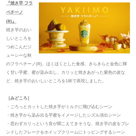
『焼き芋 フラ
ペチーノ
(R)』
焼き芋のおい
しいところを
つめこんだジ
ューシーな秋
のフラペチーノ(R)。ほくほくとした食感、きらきらと金色に輝
く甘い芋蜜、蜜が染み出し、カリッと焼きあがった紫色の皮な
ど、焼き芋のおいしいところを1杯で表現しました。
［みどころ］
・ごろっとカットした焼き芋がミルクに飛び込むシーン
・焼き芋から染み出る芋蜜をイメージしたシズル演出シーン
・思わずカリっという音が聞こえてきそうな、焼き芋の皮をブレ
ンドしたフレークをホイップクリームにトッピングするシーン