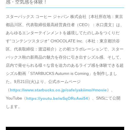
感・空気感を体験！
スターバックス コーヒー ジャパン 株式会社［本社所在地：東京
都品川区、代表取締役最高経営責任者（CEO）：水口貴文］は、
あらゆるエンターテインメントを越境してたのしみをつくりだ
す“コンテンツスタジオ” CHOCOLATE Inc.（本社：東京都渋谷
区、代表取締役：渡辺裕介）との初コラボレーションで、スター
バックス秋の新商品の魅力を存分に引き出すシズル感、そして、
店内で発せられる様々な音を迫力のあるライブ感を体験できる超
シズル動画「STARBUCKS Autumn is Coming」を制作しまし
た。9月21日(火)より、公式ホームページ
（
）、
https://www.starbucks.co.jp/cafe/yakiimo/#movie
YouTube（
）、SNSにて公開
https://youtu.be/wSqORcAwi54
します。