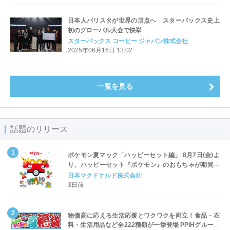
日本人バリスタが世界の頂点へ スターバックス史上
初のグローバル大会で快挙
スターバックス コーヒー ジャパン株式会社
2025年06月16日 13:02
一覧を見る
話題のリリース
ポケモン夏マック「ハッピーセット編」 8月7日(金)よ
り、ハッピーセット『ポケモン』のおもちゃが期間限
定登場
日本マクドナルド株式会社
3日前
物価高に応える生活応援とワクワクを両立！食品・衣
料・生活用品など全222種類が一挙登場 PPIHグループ