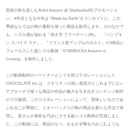
芸術の秋を楽しむArtful Autumn @ Starbucks(R)プロモーショ
ン。4年目となる今年は “Made by Earth”をコンセプトに、この
季節ならではの秋の素材を使った商品を販売します。そのなかで
も、シズル感が溢れる『焼き芋 フラペチーノ(R)』、『パンプキ
ン スパイス ラテ』、『フランス産アップルのタルト』の3商品に
フォーカスした超シズル動画「STARBUCKS Autumn is
Coming」を制作しました。
この動画制作のパートナーとして今回コラボレーションした
CHOCOLATE Inc.は、クオリティの高い表現力とこれまでにない
アプローチで様々な商品や作品の魅力を引き出すコンテンツ制作
のプロ集団。このコラボレーションによって、美味しいものであ
ふれるこの季節に、スターバックスの秋の商品を新たな手法で表
現し、皆さんの食欲を巧みにそそる超シズル動画が完成しまし
た。この動画には、商品のもつ、おもわず唾をのみこむような