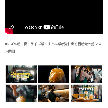
■シズル感・音・ライブ感・リアル感が溢れ出る新感覚の超シズ
ル動画