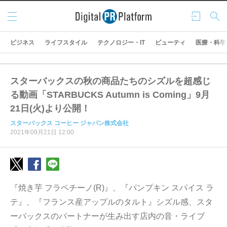
メニ
ログ
検索
ュー
イン
ビジネス
ライフスタイル
テクノロジー・IT
ビューティ
医療・科学
スターバックスの秋の商品たちのシズルを超感じ
る動画「STARBUCKS Autumn is Coming」9月
21日(火)より公開！
スターバックス コーヒー ジャパン株式会社
2021年09月21日 12:00
『焼き芋 フラペチーノ(R)』、『パンプキン スパイス ラ
テ』、『フランス産アップルのタルト』シズル感、スタ
ーバックスのパートナーが生み出す店内の音・ライブ