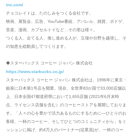
inc.com/
チョコレイトは、たのしみをつくる会社です。
映画、展覧会、広告、YouTube番組、アパレル、雑貨、ボドゲ、
音楽、漫画、カプセルトイなど…その形は様々。
つくる人、企てる人、推し進める人が、立場や分野を越境し、そ
の知恵を総動員してつくります。
◆スターバックス コーヒー ジャパン 株式会社
https://www.starbucks.co.jp/
スターバックス コーヒー ジャパン 株式会社は、1996年に東京・
銀座に日本第1号店を開業。現在、全世界83か国で33,000店舗以
上、日本全国47都道府県において1,655店舗 (2021年6月末時
点、ライセンス店舗を含む）のコーヒーストアを展開しておりま
す。「人々の心を豊かで活力あるものにするために—ひとりのお
客様、一杯のコーヒー、そしてひとつのコミュニティから」をミ
ッションに掲げ、約4万人のパートナー(従業員)が、一杯のコー