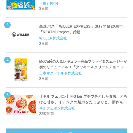
「夏福袋」＆セール 8月6日(木)より順次スタート
（株）PPIH
3日前
高速バス「WILLER EXPRESS」運行開始20周年、
「NEXT20 Project」始動
WILLER株式会社
2日前
McCaféの人気レギュラー商品フラッペ＆スムージーが
初のリニューアル！「クッキー＆クリームチョコフラ
ッペ」「マンゴースムージー」8月5日（水）から販売
日本マクドナルド株式会社
開始
2日前
【キル フェ ボン】FIG fair プチプチとした食感、とろ
ける甘さ、イチジクの魅力をたっぷりと。新作を含
め、イチジク尽くしの全4種が登場8月20日（木）スタ
キルフェボン株式会社
ート
22時間前