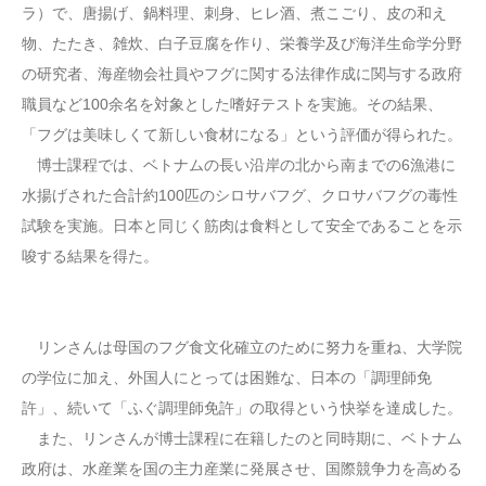
ラ）で、唐揚げ、鍋料理、刺身、ヒレ酒、煮こごり、皮の和え
物、たたき、雑炊、白子豆腐を作り、栄養学及び海洋生命学分野
の研究者、海産物会社員やフグに関する法律作成に関与する政府
職員など100余名を対象とした嗜好テストを実施。その結果、
「フグは美味しくて新しい食材になる」という評価が得られた。
博士課程では、ベトナムの長い沿岸の北から南までの6漁港に
水揚げされた合計約100匹のシロサバフグ、クロサバフグの毒性
試験を実施。日本と同じく筋肉は食料として安全であることを示
唆する結果を得た。
リンさんは母国のフグ食文化確立のために努力を重ね、大学院
の学位に加え、外国人にとっては困難な、日本の「調理師免
許」、続いて「ふぐ調理師免許」の取得という快挙を達成した。
また、リンさんが博士課程に在籍したのと同時期に、ベトナム
政府は、水産業を国の主力産業に発展させ、国際競争力を高める