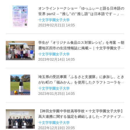
オンライントークショー「ゆっふぃーと語る日本語の
世界 part2 -- ''推し''の''推し語''は日本語です -- 」を
3/5（日）に開催！｜十文字学園女子大学
十文字学園女子大学
2023年02月21日 14:05
学生が「オリジナル食品ロス対策レシピ」を考案 ～朝
霞地区四市の生活情報誌に掲載～｜十文字学園女子大
学
十文字学園女子大学
2023年02月14日 14:05
埼玉県の受託事業「ふるさと支援隊」に参加し、とき
がわ町の「福みかん」を使用したクラフトコーラを開
発｜十文字学園女子大学 食品開発学科
十文字学園女子大学
2023年01月25日 14:05
【神田女学園中学校高等学校 × 十文字学園女子大学】
高大連携に関する協定を締結しました～アクティブラ
ーニング、ICT活用等で連携～
十文字学園女子大学
2022年12月19日 20:05