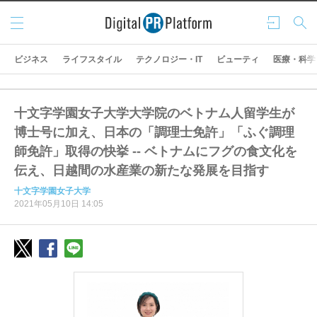
メニ
ログ
検索
ュー
イン
ビジネス
ライフスタイル
テクノロジー・IT
ビューティ
医療・科学
十文字学園女子大学大学院のベトナム人留学生が
博士号に加え、日本の「調理士免許」「ふぐ調理
師免許」取得の快挙 -- ベトナムにフグの食文化を
伝え、日越間の水産業の新たな発展を目指す
十文字学園女子大学
2021年05月10日 14:05