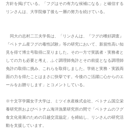
方針を掲げている。「フグはその有力な候補になる」と確信する
リンさんは、大学院修了後も一層の努力を続けている。
同大の志村二三夫学長は、「リンさんは、『フグの嗜好調査』
『ベトナム産フグの毒性試験』等の研究において、新規性高い知
見を得て博士号取得に至りました。その一方で実践者・実務者と
しての力も必要と考え、ふぐ調理師免許とその前提となる調理師
免許の取得に挑み、これらを取得しました。学術と実務・実践両
面の力を得たことはまさに快挙です。今後のご活躍に心からのエ
ールをお贈りします」とコメントしている。
※十文字学園女子大学は、ミツイ水産株式会社、ベトナム国立栄
養研究所およびベトナム海洋漁業研究所の間で「ベトナムのフグ
食文化発展のための日越交流協定」を締結し、リンさんの研究活
動を支援しています。