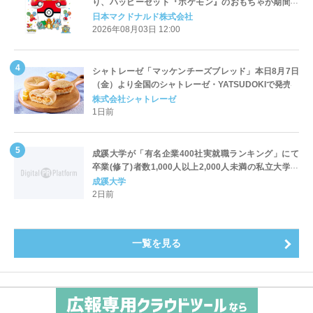
り、ハッピーセット『ポケモン』のおもちゃが期間限
定登場
日本マクドナルド株式会社
2026年08月03日 12:00
シャトレーゼ「マッケンチーズブレッド」本日8月7日
（金）より全国のシャトレーゼ・YATSUDOKIで発売
株式会社シャトレーゼ
1日前
成蹊大学が「有名企業400社実就職ランキング」にて
卒業(修了)者数1,000人以上2,000人未満の私立大学で
全国第1位を獲得！～実就職率は26.5%（前年比＋
成蹊大学
4.3pt）に伸長、東京の私立大学でも10位にランクイン
2日前
～
一覧を見る