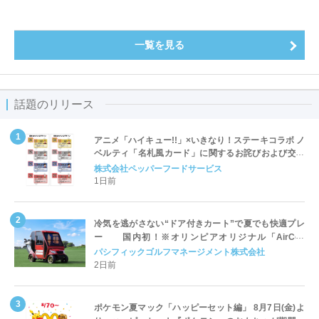
一覧を見る
話題のリリース
アニメ「ハイキュー!!」×いきなり！ステーキコラボ ノ
ベルティ「名札風カード」に関するお詫びおよび交換
対応についてのご案内
株式会社ペッパーフードサービス
1日前
冷気を逃がさない“ドア付きカート”で夏でも快適プレ
ー 国内初！※オリンピアオリジナル「AirCon
Cart（エアコンカート）」導入 | ＰＧＭ
パシフィックゴルフマネージメント株式会社
2日前
ポケモン夏マック「ハッピーセット編」 8月7日(金)よ