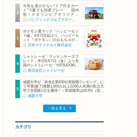
冷気を逃がさない“ドア付きカー
ト”で夏でも快適プレー 国内
初！※オリンピアオリジナル
「AirCon Cart（エアコンカー
パシフィックゴルフマネージメント株式会社
ト）」導入 | ＰＧＭ
ポケモン夏マック「ハッピーセッ
ト編」 8月7日(金)より、ハッピーセ
ット『ポケモン』のおもちゃが期
間限定登場
日本マクドナルド株式会社
シャトレーゼ「マッケンチーズブ
レッド」本日8月7日（金）より全
国のシャトレーゼ・YATSUDOKIで
発売
株式会社シャトレーゼ
成蹊大学が「有名企業400社実就職ランキング」に
て卒業(修了)者数1,000人以上2,000人未満の私立大
学で全国第1位を獲得！～実就職率は26.5%（前年
比＋4.3pt）に伸長、東京の私立大学でも10位にラ
成蹊大学
ンクイン～
一覧を見る
カテゴリ