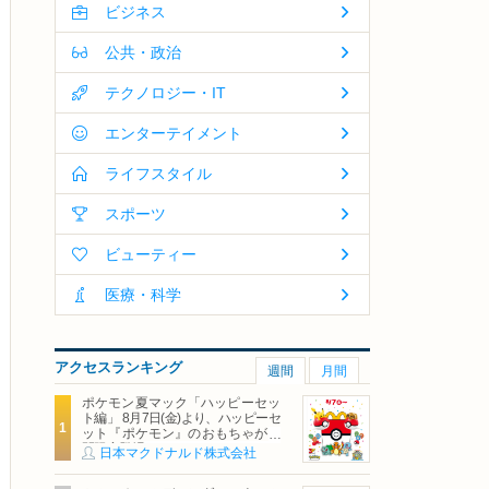
ビジネス
公共・政治
テクノロジー・IT
エンターテイメント
ライフスタイル
スポーツ
ビューティー
医療・科学
アクセスランキング
週間
月間
ポケモン夏マック「ハッピーセッ
ト編」 8月7日(金)より、ハッピーセ
ット『ポケモン』のおもちゃが期
間限定登場
日本マクドナルド株式会社