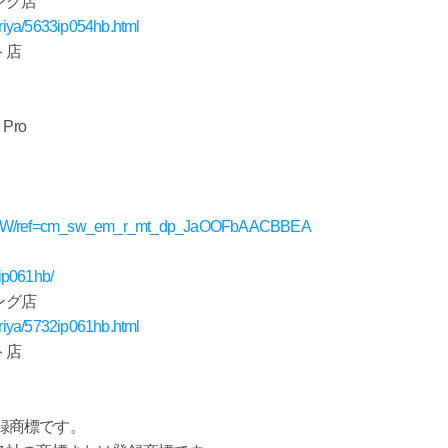
ング店
zariya/5633ip054hb.html
ト店
Pro
WYRW/ref=cm_sw_em_r_mt_dp_JaOOFbAACBBEA
2ip061hb/
ング店
zariya/5732ip061hb.html
ト店
は登録商標です。