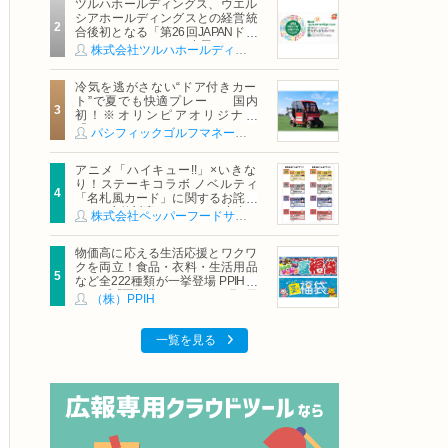
ツルハホールディングス、ウエル
シアホールディングスとの経営統
合後初となる「第26回JAPANドラ
ッグストアショー」に出展
株式会社ツルハホールディングス
冷気を逃がさない“ドア付きカー
ト”で夏でも快適プレー 国内
初！※オリンピアオリジナル
「AirCon Cart（エアコンカー
パシフィックゴルフマネージメント株式会社
ト）」導入 | ＰＧＭ
アニメ「ハイキュー!!」×いきな
り！ステーキコラボ ノベルティ
「名札風カード」に関するお詫び
および交換対応についてのご案内
株式会社ペッパーフードサービス
物価高に応える生活応援とワクワ
クを両立！食品・衣料・生活用品
など全222種類が一挙登場 PPIHグ
ループ「夏福袋」＆セール 8月6日
（株）PPIH
(木)より順次スタート
一覧を見る