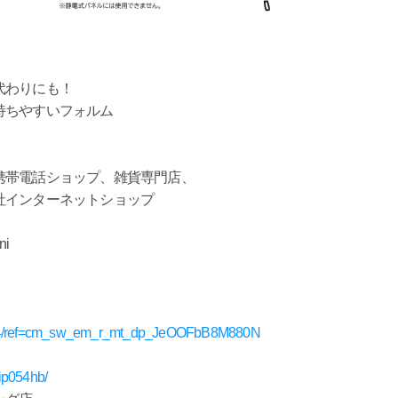
代わりにも！
持ちやすいフォルム
帯電話ショップ、雑貨専門店、
社インターネットショップ
i
MB4/ref=cm_sw_em_r_mt_dp_JeOOFbB8M880N
3ip054hb/