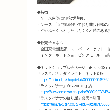
◆特徴
・ケース内側に肉球の型押し
・ケース上部に猫耳付いており非接触棒の
・ややふっくらとしたしもぶくれ感のある
◆販売チャネル
全国家電量販店、スーパーマーケット、携
インターネットショッピングモール、自
◆ネットショップ販売ページ iPhone 12 min
「ラスタバナナダイレクト」ネット直販
https://rbdirect.jp/shopdetail/000000004576/
「ラスタバナナ」Amazon.co.jp店
https://www.amazon.co.jp/dp/B08GSCY
「ラスタバナナの飾り屋」楽天市場店
https://item.rakuten.co.jp/keitai-kazariya/563