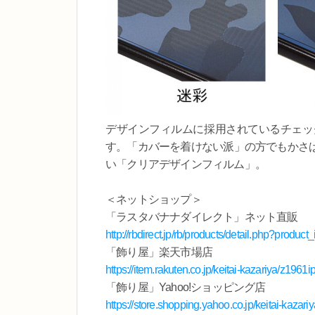
デザインフィルムに採用されているチェッ
す。「カバーを着けない派」の方でもかさ
い「クリアデザインフィルム」。
＜ネットショップ＞
「ラスタバナナダイレクト」ネット直販
http://rbdirect.jp/rb/products/detail.php?produc
「飾り屋」楽天市場店
https://item.rakuten.co.jp/keitai-kazariya/z1961i
「飾り屋」Yahoo!ショッピング店
https://store.shopping.yahoo.co.jp/keitai-kazar