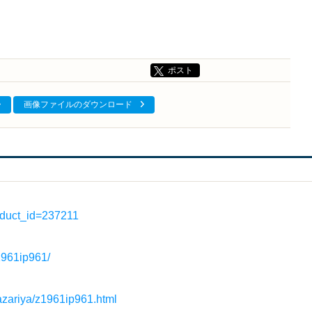
ポスト
画像ファイルのダウンロード
product_id=237211
z1961ip961/
kazariya/z1961ip961.html