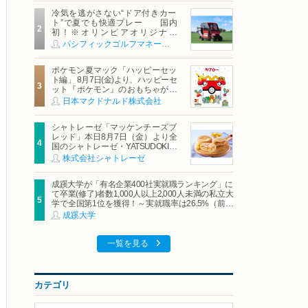
冷気を逃がさない“ドア付きカー
ト”で夏でも快適プレー 国内
初！※オリンピアオリジナル
「AirCon Cart（エアコンカー
パシフィックゴルフマネージメント株式会社
ト）」導入 | ＰＧＭ
ポケモン夏マック「ハッピーセッ
ト編」 8月7日(金)より、ハッピーセ
ット『ポケモン』のおもちゃが期
間限定登場
日本マクドナルド株式会社
シャトレーゼ「マッケンチーズブ
レッド」本日8月7日（金）より全
国のシャトレーゼ・YATSUDOKIで
発売
株式会社シャトレーゼ
成蹊大学が「有名企業400社実就職ランキング」に
て卒業(修了)者数1,000人以上2,000人未満の私立大
学で全国第1位を獲得！～実就職率は26.5%（前年
比＋4.3pt）に伸長、東京の私立大学でも10位にラ
成蹊大学
ンクイン～
一覧を見る
カテゴリ