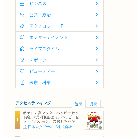
ビジネス
公共・政治
テクノロジー・IT
エンターテイメント
ライフスタイル
スポーツ
ビューティー
医療・科学
アクセスランキング
週間
月間
ポケモン夏マック「ハッピーセッ
ト編」 8月7日(金)より、ハッピーセ
ット『ポケモン』のおもちゃが期
間限定登場
日本マクドナルド株式会社