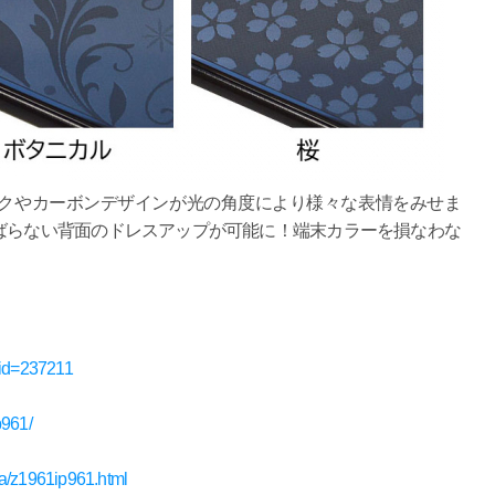
クやカーボンデザインが光の角度により様々な表情をみせま
ばらない背面のドレスアップが可能に！端末カラーを損なわな
t_id=237211
p961/
iya/z1961ip961.html