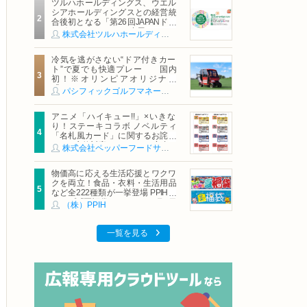
ツルハホールディングス、ウエル
シアホールディングスとの経営統
合後初となる「第26回JAPANドラ
ッグストアショー」に出展
株式会社ツルハホールディングス
冷気を逃がさない“ドア付きカー
ト”で夏でも快適プレー 国内
初！※オリンピアオリジナル
「AirCon Cart（エアコンカー
パシフィックゴルフマネージメント株式会社
ト）」導入 | ＰＧＭ
アニメ「ハイキュー!!」×いきな
り！ステーキコラボ ノベルティ
「名札風カード」に関するお詫び
および交換対応についてのご案内
株式会社ペッパーフードサービス
物価高に応える生活応援とワクワ
クを両立！食品・衣料・生活用品
など全222種類が一挙登場 PPIHグ
ループ「夏福袋」＆セール 8月6日
（株）PPIH
(木)より順次スタート
一覧を見る