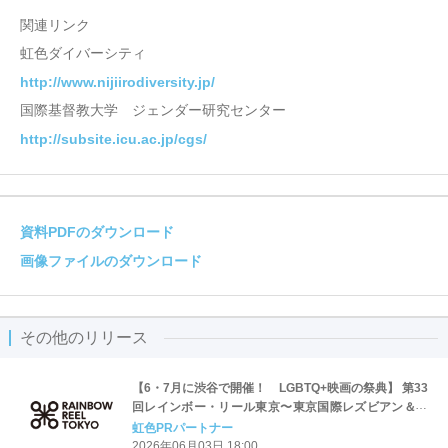
関連リンク
虹色ダイバーシティ
http://www.nijiirodiversity.jp/
国際基督教大学 ジェンダー研究センター
http://subsite.icu.ac.jp/cgs/
資料PDFのダウンロード
画像ファイルのダウンロード
その他のリリース
【6・7月に渋谷で開催！ LGBTQ+映画の祭典】 第33
回レインボー・リール東京〜東京国際レズビアン＆ゲ
イ映画祭〜 2会場で全8作品の上映が決定！
虹色PRパートナー
2026年06月03日 18:00