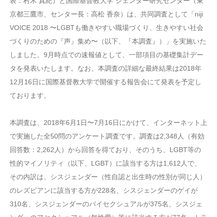
表：村木 真紀）と国際基督教大学 ジェンダー研究センター（東
京都三鷹市、センター長：高松 香奈）は、共同調査として「niji
VOICE 2018 〜LGBTも働きやすい職場づくり、生きやすい社会
づくりのための『声』集め〜（以下、『本調査』）」を実施いた
しました。9月時点での速報値として、一部項目の基礎集計デー
タを発表いたします。なお、本調査の詳細な最終結果は2018年
12月16日に国際基督教大学で開催する報告会にて発表を予定し
ております。
本調査は、2018年6月1日〜7月16日にかけて、インターネット上
で実施した全50問のアンケート調査です。調査は2,348人（有効
回答数：2,262人）から回答を得ており、そのうち、LGBT等の
性的マイノリティ（以下、LGBT）に該当する方は1,612人で、
その内訳は、シスジェンダー（性自認と出生時の性別が同じ人）
のレズビアンに該当する方が228名、シスジェンダーのゲイが
310名、シスジェンダーのバイセクシュアルが375名、シスジェ