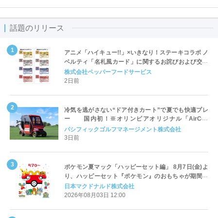
話題のリリース
アニメ「ハイキュー!!」×いきなり！ステーキコラボ ノ
ベルティ「名札風カード」に関するお詫びおよび交換
対応についてのご案内
株式会社ペッパーフードサービス
2日前
冷気を逃がさない“ドア付きカート”で夏でも快適プレ
ー 国内初！※オリンピアオリジナル「AirCon
Cart（エアコンカート）」導入 | ＰＧＭ
パシフィックゴルフマネージメント株式会社
3日前
ポケモン夏マック「ハッピーセット編」 8月7日(金)よ
り、ハッピーセット『ポケモン』のおもちゃが期間限
定登場
日本マクドナルド株式会社
2026年08月03日 12:00