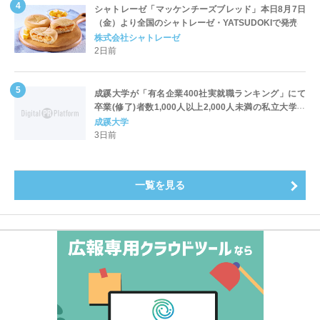
シャトレーゼ「マッケンチーズブレッド」本日8月7日
（金）より全国のシャトレーゼ・YATSUDOKIで発売
株式会社シャトレーゼ
2日前
成蹊大学が「有名企業400社実就職ランキング」にて
卒業(修了)者数1,000人以上2,000人未満の私立大学で
全国第1位を獲得！～実就職率は26.5%（前年比＋
成蹊大学
4.3pt）に伸長、東京の私立大学でも10位にランクイン
3日前
～
一覧を見る