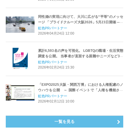
同性婚の実現に向けて、大川に広がる“平等”のメッセ
ージ 「プライドクルーズ大阪2026」5月23日開催 ― 5
周年のテーマは “Equality Now!（平等ナウ！）” ―
虹色PRパートナー
2026年04月24日 12:00
累計6,593名の声を可視化。 LGBTQの職場・生活実態
調査を公開。 当事者が直面する困難やニーズなど3年
分の変化・傾向を分析 LGBT理解増進法後も半数の職
虹色PRパートナー
場が「施策ゼロ」と判明
2026年02月24日 15:30
「EXPO2025大阪・関西万博」における人権配慮のノ
ウハウを公開 ～ 国際イベントで「人権を機能させ
る」ための知見を体系化 ～
虹色PRパートナー
2026年02月12日 10:00
一覧を見る