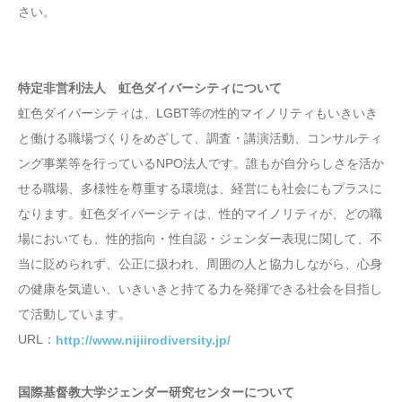
さい。
特定非営利法人 虹色ダイバーシティについて
虹色ダイバーシティは、LGBT等の性的マイノリティもいきいき
と働ける職場づくりをめざして、調査・講演活動、コンサルティ
ング事業等を行っているNPO法人です。誰もが自分らしさを活か
せる職場、多様性を尊重する環境は、経営にも社会にもプラスに
なります。虹色ダイバーシティは、性的マイノリティが、どの職
場においても、性的指向・性自認・ジェンダー表現に関して、不
当に貶められず、公正に扱われ、周囲の人と協力しながら、心身
の健康を気遣い、いきいきと持てる力を発揮できる社会を目指し
て活動しています。
URL：
http://www.nijiirodiversity.jp/
国際基督教大学ジェンダー研究センターについて