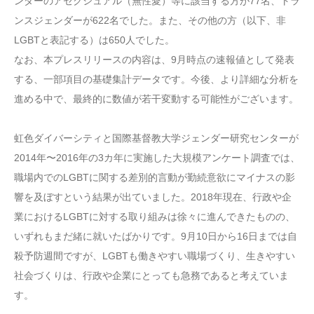
ンダーのアセクシュアル（無性愛）等に該当する方が77名、トラ
ンスジェンダーが622名でした。また、その他の方（以下、非
LGBTと表記する）は650人でした。
なお、本プレスリリースの内容は、9月時点の速報値として発表
する、一部項目の基礎集計データです。今後、より詳細な分析を
進める中で、最終的に数値が若干変動する可能性がございます。
虹色ダイバーシティと国際基督教大学ジェンダー研究センターが
2014年〜2016年の3カ年に実施した大規模アンケート調査では、
職場内でのLGBTに関する差別的言動が勤続意欲にマイナスの影
響を及ぼすという結果が出ていました。2018年現在、行政や企
業におけるLGBTに対する取り組みは徐々に進んできたものの、
いずれもまだ緒に就いたばかりです。9月10日から16日までは自
殺予防週間ですが、LGBTも働きやすい職場づくり、生きやすい
社会づくりは、行政や企業にとっても急務であると考えていま
す。