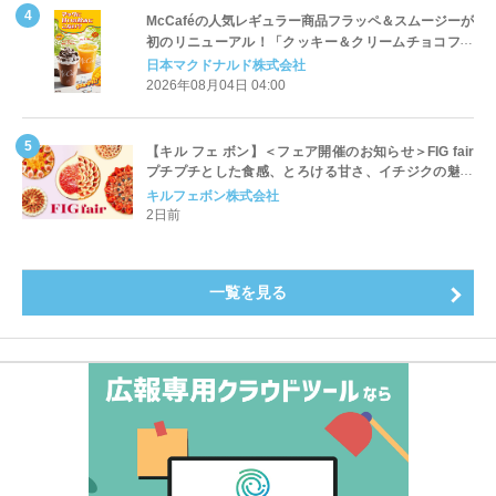
McCaféの人気レギュラー商品フラッペ＆スムージーが
初のリニューアル！「クッキー＆クリームチョコフラ
ッペ」「マンゴースムージー」8月5日（水）から販売
日本マクドナルド株式会社
開始
2026年08月04日 04:00
【キル フェ ボン】＜フェア開催のお知らせ＞FIG fair
プチプチとした食感、とろける甘さ、イチジクの魅力
をたっぷりと。新作を含め、イチジク尽くしの全4種が
キルフェボン株式会社
登場8月20日（木）スタート
2日前
一覧を見る