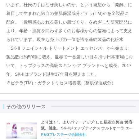
います。杜氏の手はなぜ美しいのか、という発想から「発酵」に
着目して生まれた独自の整肌保湿成分ピテラ(TM)※を全製品に
配合。「透明感あふれる美しい肌づくり」をめざした研究開発に
より、年齢・肌質を問わず多くのお客様からの信頼によって支え
られています。現在も売上げの一位を誇る基幹製品の化粧水
「SK-II フェイシャル トリートメント エッセンス」から始まり、
製品数は約50種に増え、世界で一番厳しい目を持つ日本市場にお
いて、トップクラスの高級スキン ケア ブランドへと成長。2017
年、SK-IIはブランド誕生37年目を迎えました。
※ピテラ(TM)：ガラクトミセス培養液（整肌保湿成分）
その他のリリース
より速く¹、よりパワーアップ²した新処方美白³美容
液、誕生。 SK-IIジェノプティクス ウルトオーラ エッ
センス 輝きがあふれ出すオーラ肌の頂点を目指して。
P&Gプレステージ合同会社