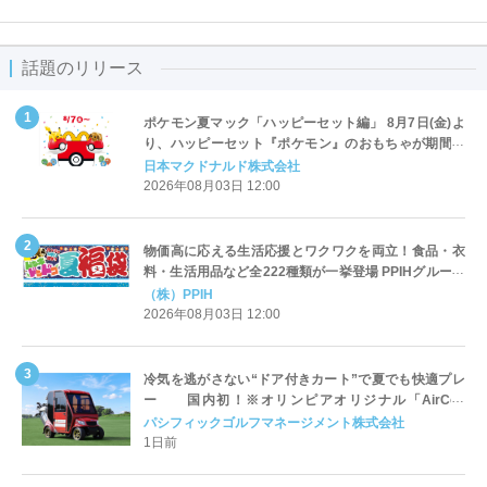
話題のリリース
ポケモン夏マック「ハッピーセット編」 8月7日(金)よ
り、ハッピーセット『ポケモン』のおもちゃが期間限
定登場
日本マクドナルド株式会社
2026年08月03日 12:00
物価高に応える生活応援とワクワクを両立！食品・衣
料・生活用品など全222種類が一挙登場 PPIHグループ
「夏福袋」＆セール 8月6日(木)より順次スタート
（株）PPIH
2026年08月03日 12:00
冷気を逃がさない“ドア付きカート”で夏でも快適プレ
ー 国内初！※オリンピアオリジナル「AirCon
Cart（エアコンカート）」導入 | ＰＧＭ
パシフィックゴルフマネージメント株式会社
1日前