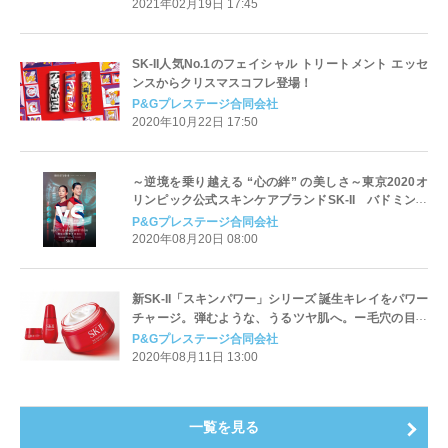
2021年02月19日 17:45
SK-II人気No.1のフェイシャル トリートメント エッセ
ンスからクリスマスコフレ登場！
P&Gプレステージ合同会社
2020年10月22日 17:50
～逆境を乗り越える “心の絆” の美しさ～東京2020オ
リンピック公式スキンケアブランドSK-II バドミント
ンペア 高橋礼華と松友美佐紀を称えるトリビュート動
P&Gプレステージ合同会社
画『VS MACHINES』を公開
2020年08月20日 08:00
新SK-II「スキンパワー」シリーズ 誕生キレイをパワー
チャージ。弾むような、うるツヤ肌へ。ー毛穴の目立
ちやハリ不足、エイジングケア*1が気になり始めた方
P&Gプレステージ合同会社
にー
2020年08月11日 13:00
一覧を見る