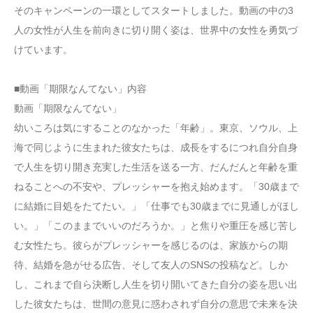
そのキャンペーンの一環としてスタートしました。動画の中の3
人の女性が人生を前向きに切り開く姿は、世界中の女性を勇気づ
けています。
■動画「期限なんてない」内容
動画「期限なんてない」
幼いころは気にすることのなかった「年齢」。東京、ソウル、上
海で同じように生まれた彼女たちは、成長をするにつれ自分自身
で人生を切り開き充実した生活を送る一方、だんだんと年齢を重
ねることへの不安や、プレッシャーを抱え始めます。「30歳まで
に結婚に目処をたてたい。」「仕事でも30歳までに見通しがほし
い。」「このままでいいのだろうか。」と焦りや重圧を感じ苦し
む女性たち。彼らがプレッシャーを感じるのは、家族からの期
待、結婚を急がせる広告、そして友人のSNSの投稿など。しか
し、これまで自ら決断し人生を切り開いてきた自分の姿を思い出
した彼女たちは、世間の意見に惑わされず自分の意思で未来を決