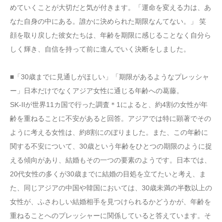
めていくことが大切だと気が付きます。「運命を変える力は、あ
なた自身の中にある。誰かに決められた期限なんてない。」 笑
顔を取り戻した彼女たちは、年齢を期限に感じることなく自分ら
しく輝き、自信を持って前に進んでいく決断をしました。
■「30歳までに見通しがほしい」「期限があるようなプレッシャ
ー」日本だけでなくアジア女性に通じる年齢への葛藤。
SK-IIが世界11カ国で行った調査＊1によると、約4割の女性が年
齢を重ねることに不安があると回答。アジアでは特に顕著でその
ように考える女性は、約8割にのぼりました。また、この年齢に
関する不安について、30歳という年齢をひとつの期限のように捉
える傾向があり、結婚もその一つの要素のようです。日本では、
20代女性の多くが30歳までに結婚の目処を立てたいと考え、ま
た、同じアジアの中国や韓国においては、30歳未満の半数以上の
女性が、ふさわしい結婚相手を見つけられるかどうかが、年齢を
重ねることへのプレッシャーに関係していると答えています。そ