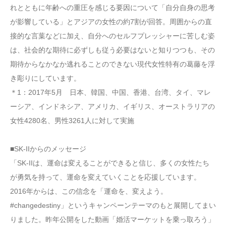
れとともに年齢への重圧を感じる要因について「自分自身の思考
が影響している」とアジアの女性の約7割が回答。周囲からの直
接的な言葉などに加え、自分へのセルフプレッシャーに苦しむ姿
は、社会的な期待に必ずしも従う必要はないと知りつつも、その
期待からなかなか逃れることのできない現代女性特有の葛藤を浮
き彫りにしています。
＊1：2017年5月 日本、韓国、中国、香港、台湾、タイ、マレ
ーシア、インドネシア、アメリカ、イギリス、オーストラリアの
女性4280名、男性3261人に対して実施
■SK-IIからのメッセージ
「SK-IIは、運命は変えることができると信じ、多くの女性たち
が勇気を持って、運命を変えていくことを応援しています。
2016年からは、この信念を「運命を、変えよう。
#changedestiny」というキャンペーンテーマのもと展開してまい
りました。昨年公開をした動画「婚活マーケットを乗っ取ろう」