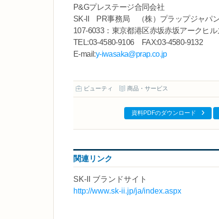
P&Gプレステージ合同会社
SK-II PR事務局 （株）プラップジャパ
107-6033：東京都港区赤坂赤坂アークヒ
TEL:03-4580-9106 FAX:03-4580-9132
E-mail:
y-iwasaka@prap.co.jp
ビューティ
商品・サービス
資料PDFのダウンロード
関連リンク
SK-II ブランドサイト
http://www.sk-ii.jp/ja/index.aspx