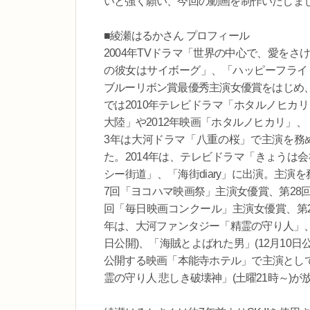
いと強く願い、今回の動画を制作いたしま
■綾瀬はるかさん プロフィール
2004年TVドラマ「世界の中心で、愛をさ
の彼女はサイボーグ」、「ハッピーフライト
ブルーリボン賞最優秀主演女優賞をはじめ
では2010年テレビドラマ「ホタルノヒカリ２
大陸」や2012年映画「ホタルノヒカリ」
3年は大河ドラマ「八重の桜」で主演を務め
た。2014年は、テレビドラマ「きょうは
シー街道」、「海街diary」に出演。主演を
7回「ヨコハマ映画祭」主演女優賞、第28
回「毎日映画コンクール」主演女優賞、第2
年は、大河ファンタジー「精霊の守り人」、
日公開)、「海賊とよばれた男」(12月10日
公開する映画「本能寺ホテル」で主演として出
霊の守り人 悲しき破壊神」(土曜21時～)が