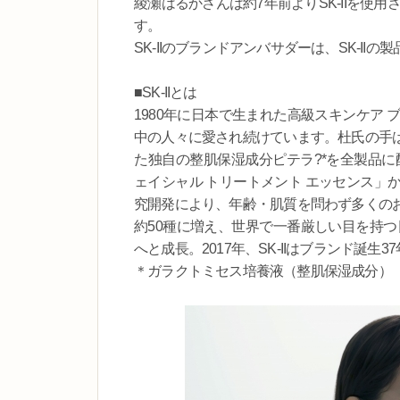
綾瀬はるかさんは約7年前よりSK-IIを使用さ
す。
SK-IIのブランドアンバサダーは、SK-I
■SK-IIとは
1980年に日本で生まれた高級スキンケア
中の人々に愛され続けています。杜氏の手
た独自の整肌保湿成分ピテラ?*を全製品に配
ェイシャル トリートメント エッセンス」
究開発により、年齢・肌質を問わず多くの
約50種に増え、世界で一番厳しい目を持つ
へと成長。2017年、SK-IIはブランド誕生
＊ガラクトミセス培養液（整肌保湿成分）