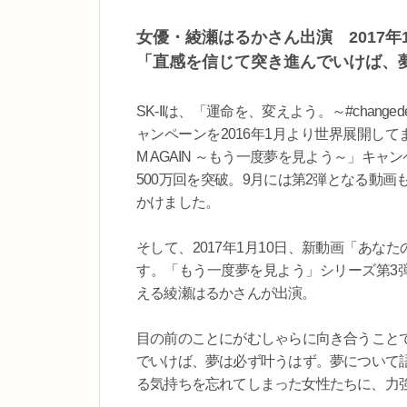
女優・綾瀬はるかさん出演 2017年
「直感を信じて突き進んでいけば、
SK-IIは、「運命を、変えよう。～#chan
ャンペーンを2016年1月より世界展開してま
M AGAIN ～もう一度夢を見よう～」キ
500万回を突破。9月には第2弾となる動
かけました。
そして、2017年1月10日、新動画「あなたの夢
す。「もう一度夢を見よう」シリーズ第3弾
える綾瀬はるかさんが出演。
目の前のことにがむしゃらに向き合うこと
でいけば、夢は必ず叶うはず。夢について
る気持ちを忘れてしまった女性たちに、力