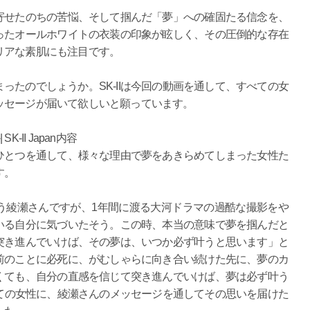
寄せたのちの苦悩、そして掴んだ「夢」への確固たる信念を、
ったオールホワイトの衣装の印象が眩しく、その圧倒的な存在
リアな素肌にも注目です。
ったのでしょうか。SK-IIは今回の動画を通して、すべての女
ッセージが届いて欲しいと願っています。
II Japan内容
ひとつを通して、様々な理由で夢をあきらめてしまった女性た
す。
う綾瀬さんですが、1年間に渡る大河ドラマの過酷な撮影をや
いる自分に気づいたそう。この時、本当の意味で夢を掴んだと
突き進んでいけば、その夢は、いつか必ず叶うと思います」と
前のことに必死に、がむしゃらに向き合い続けた先に、夢のカ
くても、自分の直感を信じて突き進んでいけば、夢は必ず叶う
た全ての女性に、綾瀬さんのメッセージを通してその思いを届けた