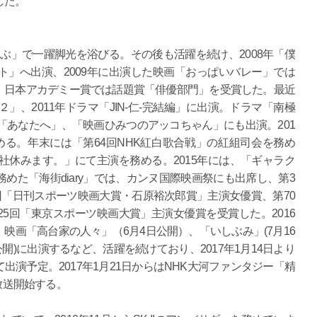
した。
けぶ」で一躍脚光を浴びる。その後も活躍を続け、2008年「僕
」へ出演、2009年に出演した映画「おっぱいバレー」では
、日本アカデミー賞では話題賞「俳優部門」を受賞した。最近
」、2011年ドラマ「JIN-仁-完結編」に出演。ドラマ「南極
、「あなたへ」、「映画ひみつのアッコちゃん」にも出演。201
る。年末には「第64回NHK紅白歌合戦」の紅組司会を務め
会社休みます。」にて主演を務める。2015年には、「ギャラク
務めた「海街diary」では、カンヌ国際映画祭にも出席し、第3
回「日刊スポーツ映画大賞・石原裕次郎賞」主演女優賞、第70
5回「東京スポーツ映画大賞」主演女優賞を受賞した。2016
映画「高台家の人々」（6月4日公開）、「いしぶみ」(7月16
公開)に出演するなど、活躍を続けており、2017年1月14日より
演予定。2017年1月21日からはNHK大河ファンタジー「精
放送開始する。