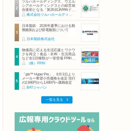
ツルハホールディングス、ウエル
シアホールディングスとの経営統
合後初となる「第26回JAPANドラ
ッグストアショー」に出展
株式会社ツルハホールディングス
日本製鉄 2026年夏季における勤
務施策および節電施策について
日本製鉄株式会社
物価高に応える生活応援とワクワ
クを両立！食品・衣料・生活用品
など全222種類が一挙登場 PPIHグ
ループ「夏福袋」＆セール 8月6日
（株）PPIH
(木)より順次スタート
「glo™ Hyper Pro」、8月3日より
メーカー希望小売価格を改定 現行
の2,980円から1,480円へ価格改定
BATジャパン
一覧を見る