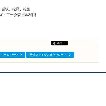
ン 岩坂、松尾、松葉
ルズ・アーク森ビル36階
ポスト
ホームページ
画像ファイルのダウンロード