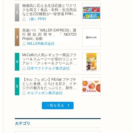
物価高に応える生活応援とワクワ
クを両立！食品・衣料・生活用品
など全222種類が一挙登場 PPIHグ
ループ「夏福袋」＆セール 8月6日
（株）PPIH
(木)より順次スタート
高速バス「WILLER EXPRESS」運
行開始20周年、「NEXT20
Project」始動
WILLER株式会社
McCaféの人気レギュラー商品フラ
ッペ＆スムージーが初のリニュー
アル！「クッキー＆クリームチョ
コフラッペ」「マンゴースムージ
日本マクドナルド株式会社
ー」8月5日（水）から販売開始
【キル フェ ボン】FIG fair プチプチ
とした食感、とろける甘さ、イチ
ジクの魅力をたっぷりと。新作を
含め、イチジク尽くしの全4種が登
キルフェボン株式会社
場8月20日（木）スタート
一覧を見る
カテゴリ