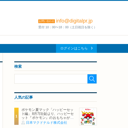
info@digitalpr.jp
お問い合わせ
受付 10：00〜18：00（土日祝日を除く）
ログインはこちら
検索
人気の記事
ポケモン夏マック「ハッピーセッ
ト編」 8月7日(金)より、ハッピーセ
ット『ポケモン』のおもちゃが期
間限定登場
日本マクドナルド株式会社