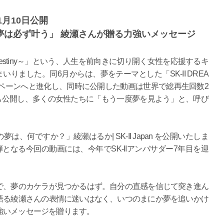
1月10日公開
夢は必ず叶う」 綾瀬さんが贈る力強いメッセージ
gedestiny～」という、人生を前向きに切り開く女性を応援するキ
いりました。同6月からは、夢をテーマとした「SK-II DREA
ャンペーンへと進化し、同時に公開した動画は世界で総再生回数2
画も公開し、多くの女性たちに「もう一度夢を見よう」と、呼び
は、何ですか？」綾瀬はるか| SK-II Japan を公開いたしま
となる今回の動画には、今年でSK-IIアンバサダー7年目を迎
で、夢のカケラが見つかるはず。自分の直感を信じて突き進ん
語る綾瀬さんの表情に迷いはなく、いつのまにか夢を追いかけ
強いメッセージを贈ります。