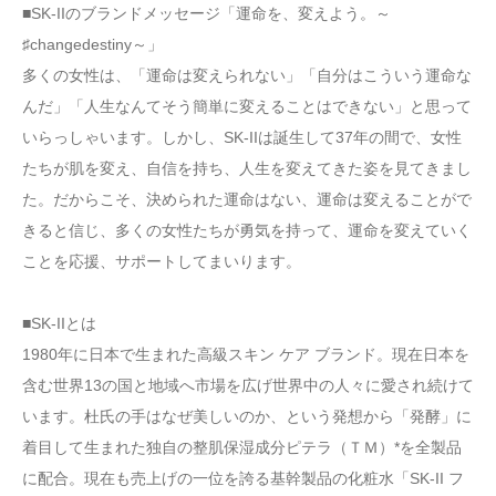
■SK-IIのブランドメッセージ「運命を、変えよう。～
♯changedestiny～」
多くの女性は、「運命は変えられない」「自分はこういう運命な
んだ」「人生なんてそう簡単に変えることはできない」と思って
いらっしゃいます。しかし、SK-IIは誕生して37年の間で、女性
たちが肌を変え、自信を持ち、人生を変えてきた姿を見てきまし
た。だからこそ、決められた運命はない、運命は変えることがで
きると信じ、多くの女性たちが勇気を持って、運命を変えていく
ことを応援、サポートしてまいります。
■SK-IIとは
1980年に日本で生まれた高級スキン ケア ブランド。現在日本を
含む世界13の国と地域へ市場を広げ世界中の人々に愛され続けて
います。杜氏の手はなぜ美しいのか、という発想から「発酵」に
着目して生まれた独自の整肌保湿成分ピテラ（ＴＭ）*を全製品
に配合。現在も売上げの一位を誇る基幹製品の化粧水「SK-II フ