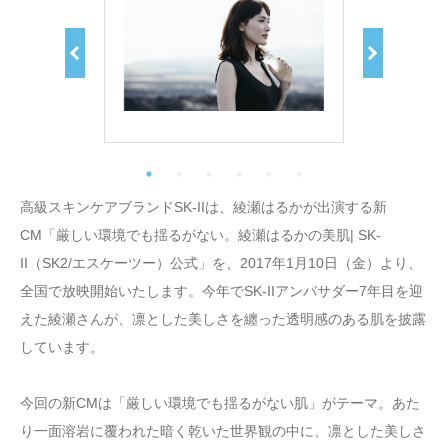
高級スキンケアブランドSK-IIは、綾瀬はるかが出演する新
CM「厳しい環境でも揺るがない。綾瀬はるかの美肌| SK-
II（SK2/エスケーツー）公式」を、2017年1月10日（金）より、
全国で放映開始いたします。今年でSK-IIアンバサダー7年目を迎
えた綾瀬さんが、凛とした美しさを纏った透明感のある肌を披露
しています。
今回の新CMは「厳しい環境でも揺るがない肌」がテーマ。あた
り一面溶岩に覆われた暗く乾いた世界観の中に、凛とした美しさ