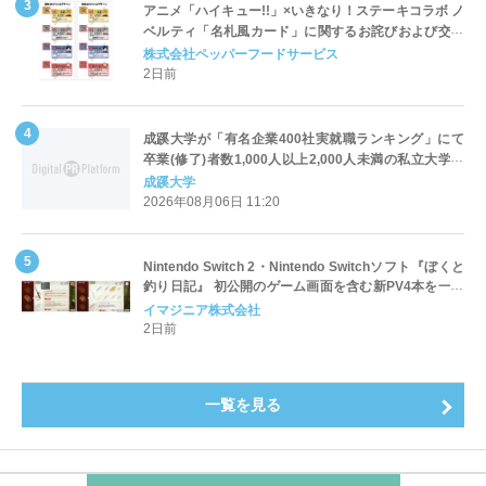
アニメ「ハイキュー!!」×いきなり！ステーキコラボ ノ
ベルティ「名札風カード」に関するお詫びおよび交換
対応についてのご案内
株式会社ペッパーフードサービス
2日前
成蹊大学が「有名企業400社実就職ランキング」にて
卒業(修了)者数1,000人以上2,000人未満の私立大学で
全国第1位を獲得！～実就職率は26.5%（前年比＋
成蹊大学
4.3pt）に伸長、東京の私立大学でも10位にランクイン
2026年08月06日 11:20
～
Nintendo Switch 2・Nintendo Switchソフト『ぼくと
釣り日記』 初公開のゲーム画面を含む新PV4本を一挙
公開！
イマジニア株式会社
2日前
一覧を見る