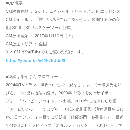
■CM概要
CM対象商品 ： SK-II フェイシャル トリートメント エッセンス
CMタイトル ： 「厳しい環境でも揺るがない。綾瀬はるかの美
肌| SK-II（SK2/エスケーツー）公式」
CM放送開始 ： 2017年1月10日（火）～
CM放送エリア ： 全国
※本CMはYouTubeでもご覧いただけます。
https://youtu.be/x44H7kUUsXI
■綾瀬はるかさん プロフィール
2004年TVドラマ「世界の中心で、愛をさけぶ」で一躍脚光を浴
びる。その後も活躍を続け、2008年「僕の彼女はサイボー
グ」、「ハッピーフライト」へ出演、2009年に出演した映画
「おっぱいバレー」ではブルーリボン賞最優秀主演女優賞をはじ
め、日本アカデミー賞では話題賞「俳優部門」を受賞した。最近
では2010年テレビドラマ「ホタルノヒカリ２」、2011年ドラマ