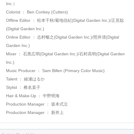
Inc.）
Colorist ： Ben Conkey (Cutters)
Offline Editor ： 松本千秋/菊地佳紀(Digital Garden Inc.)/正見聡
(Digital Garden Inc.)
Online Editor ： 志村暢之(Digital Garden Inc.)/照井清(Digital
Garden Inc.)
Mixer ： 石黒広明(Digital Garden Inc.)/石村高明(Digital Garden
Inc.)
Music Producer ： Sam Billen (Primary Color Music)
Talent ： 綾瀬はるか
Stylist ： 椎名直子
Hair & Make-Up ： 中野明海
Production Manager ： 坂本式立
Production Manager ： 新井上