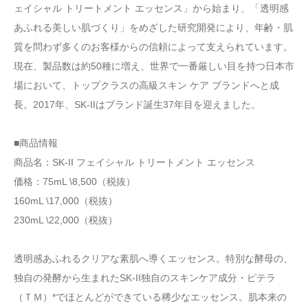
ェイシャル トリートメント エッセンス」から始まり、「透明感
あふれる美しい肌づくり」をめざした研究開発により、年齢・肌
質を問わず多くのお客様からの信頼によって支えられています。
現在、製品数は約50種に増え、世界で一番厳しい目を持つ日本市
場において、トップクラスの高級スキン ケア ブランドへと成
長。2017年、SK-IIはブランド誕生37年目を迎えました。
■商品情報
商品名：SK-II フェイシャル トリートメント エッセンス
価格：75mL \8,500（税抜）
160mL \17,000（税抜）
230mL \22,000（税抜）
透明感あふれるクリアな素肌へ導くエッセンス。特別な酵母の、
独自の発酵から生まれたSK-II独自のスキンケア成分・ピテラ
（ＴＭ）*でほとんどができている稀少なエッセンス。肌本来の