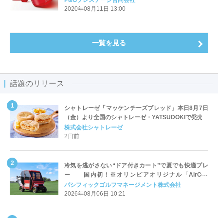
P&Gプレステージ合同会社
にー
2020年08月11日 13:00
一覧を見る
話題のリリース
シャトレーゼ「マッケンチーズブレッド」本日8月7日
（金）より全国のシャトレーゼ・YATSUDOKIで発売
株式会社シャトレーゼ
2日前
冷気を逃がさない“ドア付きカート”で夏でも快適プレ
ー 国内初！※オリンピアオリジナル「AirCon
Cart（エアコンカート）」導入 | ＰＧＭ
パシフィックゴルフマネージメント株式会社
2026年08月06日 10:21