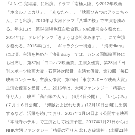
「JIN-仁-完結編」に出演。ドラマ「南極大陸」や2012年映画
「ホタルノヒカリ」、「あなたへ」、「映画ひみつのアッコちゃ
ん」にも出演。2013年は大河ドラマ「八重の桜」で主演を務め
る。年末には「第64回NHK紅白歌合戦」の紅組司会を務めた。
2014年は、テレビドラマ「きょうは会社休みます。」にて主演
を務める。2015年には、「ギャラクシー街道」、「海街diary」
に出演。主演を務めた「海街diary」では、カンヌ国際映画祭に
も出席し、第37回「ヨコハマ映画祭」主演女優賞、第28回「日
刊スポーツ映画大賞・石原裕次郎賞」主演女優賞、第70回「毎日
映画コンクール」主演女優賞、第25回「東京スポーツ映画大賞」
主演女優賞を受賞した。2016年は、大河ファンタジー「精霊の
守り人」、映画「高台家の人々」（6月4日公開）、「いしぶみ」
(７月１６日公開)、「海賊とよばれた男」(12月10日公開)に出演
するなど、活躍を続けており、2017年1月14日より公開する映画
「本能寺ホテル」で主演として出演予定。2017年1月21日からは
NHK大河ファンタジー「精霊の守り人 悲しき破壊神」(土曜21時