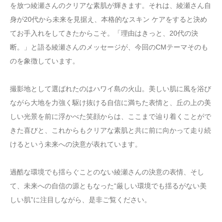
を放つ綾瀬さんのクリアな素肌が輝きます。それは、綾瀬さん自
身が20代から未来を見据え、本格的なスキン ケアをすると決め
てお手入れをしてきたからこそ。「理由はきっと、20代の決
断。」と語る綾瀬さんのメッセージが、今回のCMテーマそのも
のを象徴しています。
撮影地として選ばれたのはハワイ島の火山。美しい肌に風を浴び
ながら大地を力強く駆け抜ける自信に満ちた表情と、丘の上の美
しい光景を前に浮かべた笑顔からは、ここまで辿り着くことがで
きた喜びと、これからもクリアな素肌と共に前に向かって走り続
けるという未来への決意が表れています。
過酷な環境でも揺らぐことのない綾瀬さんの決意の表情、そし
て、未来への自信の源ともなった“厳しい環境でも揺るがない美
しい肌”に注目しながら、是非ご覧ください。