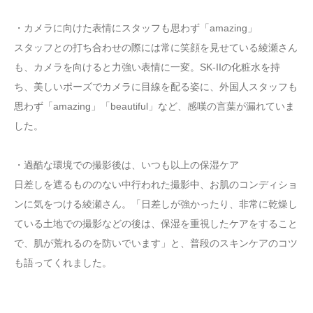
・カメラに向けた表情にスタッフも思わず「amazing」
スタッフとの打ち合わせの際には常に笑顔を見せている綾瀬さん
も、カメラを向けると力強い表情に一変。SK-IIの化粧水を持
ち、美しいポーズでカメラに目線を配る姿に、外国人スタッフも
思わず「amazing」「beautiful」など、感嘆の言葉が漏れていま
した。
・過酷な環境での撮影後は、いつも以上の保湿ケア
日差しを遮るもののない中行われた撮影中、お肌のコンディショ
ンに気をつける綾瀬さん。「日差しが強かったり、非常に乾燥し
ている土地での撮影などの後は、保湿を重視したケアをすること
で、肌が荒れるのを防いでいます」と、普段のスキンケアのコツ
も語ってくれました。