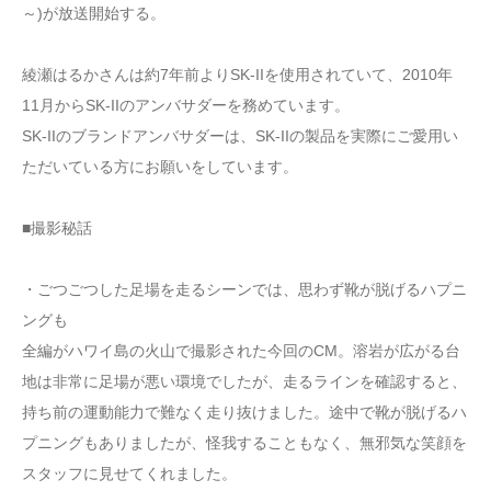
～)が放送開始する。
綾瀬はるかさんは約7年前よりSK-IIを使用されていて、2010年
11月からSK-IIのアンバサダーを務めています。
SK-IIのブランドアンバサダーは、SK-IIの製品を実際にご愛用い
ただいている方にお願いをしています。
■撮影秘話
・ごつごつした足場を走るシーンでは、思わず靴が脱げるハプニ
ングも
全編がハワイ島の火山で撮影された今回のCM。溶岩が広がる台
地は非常に足場が悪い環境でしたが、走るラインを確認すると、
持ち前の運動能力で難なく走り抜けました。途中で靴が脱げるハ
プニングもありましたが、怪我することもなく、無邪気な笑顔を
スタッフに見せてくれました。