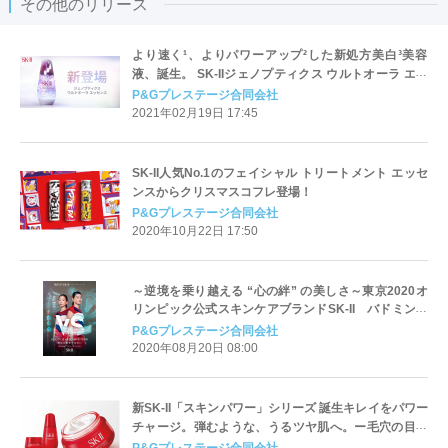
その他のリリース
より速く¹、よりパワーアップ²した新処方美白³美容
液、誕生。 SK-IIジェノプティクス ウルトオーラ エッ
センス 輝きがあふれ出すオーラ肌の頂点を目指して。
P&Gプレステージ合同会社
2021年02月19日 17:45
SK-II人気No.1のフェイシャル トリートメント エッセ
ンスからクリスマスコフレ登場！
P&Gプレステージ合同会社
2020年10月22日 17:50
～逆境を乗り越える “心の絆” の美しさ～東京2020オ
リンピック公式スキンケアブランドSK-II バドミント
ンペア 高橋礼華と松友美佐紀を称えるトリビュート動
P&Gプレステージ合同会社
画『VS MACHINES』を公開
2020年08月20日 08:00
新SK-II「スキンパワー」シリーズ 誕生キレイをパワー
チャージ。弾むような、うるツヤ肌へ。ー毛穴の目立
ちやハリ不足、エイジングケア*1が気になり始めた方