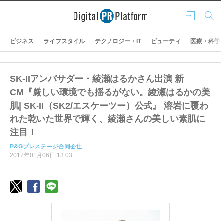
メニ
ログ
検索
ュー
イン
ビジネス
ライフスタイル
テクノロジー・IT
ビューティ
医療・科学
SK-IIアンバサダー・綾瀬はるかさん出演 新
CM『厳しい環境でも揺るがない。綾瀬はるかの美
肌| SK-II（SK2/エスケーツー）公式』 溶岩に覆わ
れた乾いた世界で輝く、綾瀬さんの美しい素肌に
注目！
P&Gプレステージ合同会社
2017年01月06日 13:03