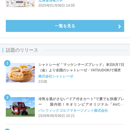
北海道情報大学
2025年01月08日 14:05
一覧を見る
話題のリリース
シャトレーゼ「マッケンチーズブレッド」本日8月7日
（金）より全国のシャトレーゼ・YATSUDOKIで発売
株式会社シャトレーゼ
2日前
冷気を逃がさない“ドア付きカート”で夏でも快適プレ
ー 国内初！※オリンピアオリジナル「AirCon
Cart（エアコンカート）」導入 | ＰＧＭ
パシフィックゴルフマネージメント株式会社
2026年08月06日 10:21