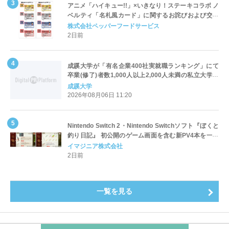
アニメ「ハイキュー!!」×いきなり！ステーキコラボ ノ
ベルティ「名札風カード」に関するお詫びおよび交換
対応についてのご案内
株式会社ペッパーフードサービス
2日前
成蹊大学が「有名企業400社実就職ランキング」にて
卒業(修了)者数1,000人以上2,000人未満の私立大学で
全国第1位を獲得！～実就職率は26.5%（前年比＋
成蹊大学
4.3pt）に伸長、東京の私立大学でも10位にランクイン
2026年08月06日 11:20
～
Nintendo Switch 2・Nintendo Switchソフト『ぼくと
釣り日記』 初公開のゲーム画面を含む新PV4本を一挙
公開！
イマジニア株式会社
2日前
一覧を見る