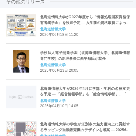
その他のリリース
北海道情報大学が2027年度から「情報処理国家資格保
有者奨学金」を設置予定 ― 入学前の資格取得によって
給付、情報理工学科（届出手続中）開設にあわせた奨
北海道情報大学
学金制度
2026年06月18日 11:20
学校法人電子開発学園（北海道情報大学、北海道情報
専門学校）の新理事長に西平順氏が就任
北海道情報大学
2025年06月23日 20:05
北海道情報大学が2026年4月に学部・学科の名称変更
を予定 ― 「経営情報学部」を「総合情報学部」、「先
端経営学科」を「経営情報学科」、大学院「経営情報
北海道情報大学
学研究科」を「総合情報学研究科」に（構想中）
2025年04月10日 14:05
北海道情報大学の学生が江別市の魅力度向上に貢献す
るラッピング自動販売機のデザインを考案 ― 2025年1
月15日に除幕式を開催