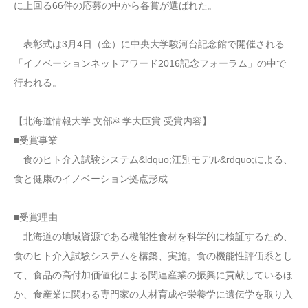
に上回る66件の応募の中から各賞が選ばれた。
表彰式は3月4日（金）に中央大学駿河台記念館で開催される
「イノベーションネットアワード2016記念フォーラム」の中で
行われる。
【北海道情報大学 文部科学大臣賞 受賞内容】
■受賞事業
食のヒト介入試験システム&ldquo;江別モデル&rdquo;による、
食と健康のイノベーション拠点形成
■受賞理由
北海道の地域資源である機能性食材を科学的に検証するため、
食のヒト介入試験システムを構築、実施。食の機能性評価系とし
て、食品の高付加価値化による関連産業の振興に貢献しているほ
か、食産業に関わる専門家の人材育成や栄養学に遺伝学を取り入