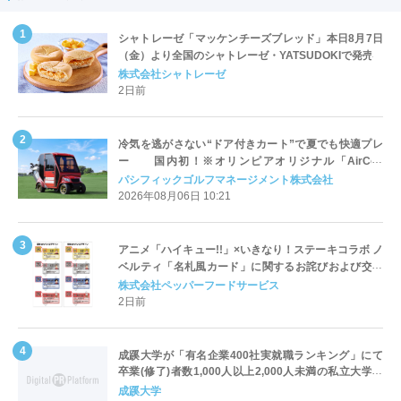
シャトレーゼ「マッケンチーズブレッド」本日8月7日
（金）より全国のシャトレーゼ・YATSUDOKIで発売
株式会社シャトレーゼ
2日前
冷気を逃がさない“ドア付きカート”で夏でも快適プレ
ー 国内初！※オリンピアオリジナル「AirCon
Cart（エアコンカート）」導入 | ＰＧＭ
パシフィックゴルフマネージメント株式会社
2026年08月06日 10:21
アニメ「ハイキュー!!」×いきなり！ステーキコラボ ノ
ベルティ「名札風カード」に関するお詫びおよび交換
対応についてのご案内
株式会社ペッパーフードサービス
2日前
成蹊大学が「有名企業400社実就職ランキング」にて
卒業(修了)者数1,000人以上2,000人未満の私立大学で
全国第1位を獲得！～実就職率は26.5%（前年比＋
成蹊大学