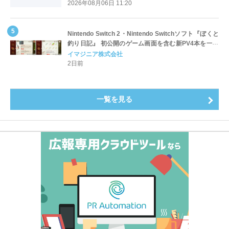
4.3pt）に伸長、東京の私立大学でも10位にランクイン
2026年08月06日 11:20
～
Nintendo Switch 2・Nintendo Switchソフト『ぼくと
釣り日記』 初公開のゲーム画面を含む新PV4本を一挙
公開！
イマジニア株式会社
2日前
一覧を見る