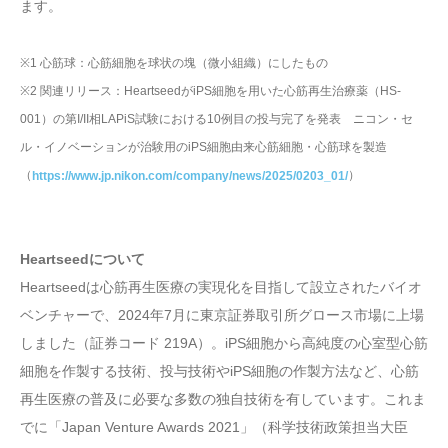
ます。
※1 心筋球：心筋細胞を球状の塊（微小組織）にしたもの
※2 関連リリース：HeartseedがiPS細胞を用いた心筋再生治療薬（HS-
001）の第I/II相LAPiS試験における10例目の投与完了を発表 ニコン・セ
ル・イノベーションが治験用のiPS細胞由来心筋細胞・心筋球を製造
（
）
https://www.jp.nikon.com/company/news/2025/0203_01/
Heartseedについて
Heartseedは心筋再生医療の実現化を目指して設立されたバイオ
ベンチャーで、2024年7月に東京証券取引所グロース市場に上場
しました（証券コード 219A）。iPS細胞から高純度の心室型心筋
細胞を作製する技術、投与技術やiPS細胞の作製方法など、心筋
再生医療の普及に必要な多数の独自技術を有しています。これま
でに「Japan Venture Awards 2021」（科学技術政策担当大臣