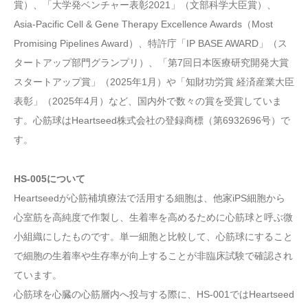
賞）、「大学発ベンチャー表彰2021」（文部科学大臣賞）、
Asia-Pacific Cell & Gene Therapy Excellence Awards（Most
Promising Pipelines Award）、特許庁「IP BASE AWARD」（ス
タートアップ部門グランプリ）、「第7回日本医療研究開発大賞
スタートアップ賞」（2025年1月）や「知財功労賞 経済産業大臣
表彰」（2025年4月）など、国内外で数々の賞を受賞していま
す。心筋球はHeartseed株式会社の登録商標（第6932696号）で
す。
HS-005について
Heartseedが心筋補填療法で活用する細胞は、他家iPS細胞から
心室筋を高純度で作製し、生着率を高めるために心筋球と呼ぶ微
小組織にしたものです。単一細胞と比較して、心筋球にすること
で細胞の生着率や生存率が向上することが非臨床試験で確認され
ています。
心筋球を心臓の心筋層内へ投与する際に、HS-001ではHeartseed