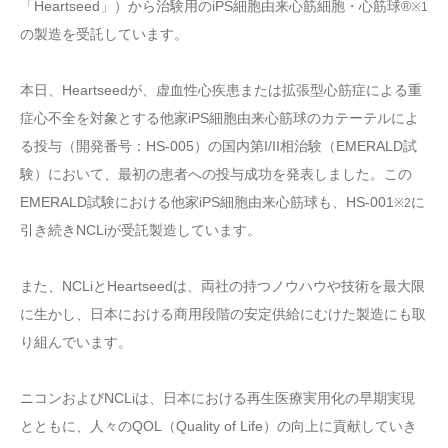
「Heartseed」）から治験用のiPS細胞由来心筋細胞・心筋球®
※1
の製造を受託しています。
本日、Heartseedが、虚血性心疾患または拡張型心筋症による重
症心不全を対象とする他家iPS細胞由来心筋球のカテーテルによ
る投与（開発番号：HS-005）の国内第I/II相治験（EMERALD試
験）において、最初の患者への投与成功を発表しました。この
EMERALD試験における他家iPS細胞由来心筋球も、HS-001
に
※2
引き続きNCLiが受託製造しています。
また、NCLiとHeartseedは、両社の持つノウハウや技術を最大限
に生かし、日本における商用段階の安定供給にむけた製造にも取
り組んでいます。
ニコンおよびNCLiは、日本における再生医療実用化の早期実現
とともに、人々のQOL（Quality of Life）の向上に貢献していき