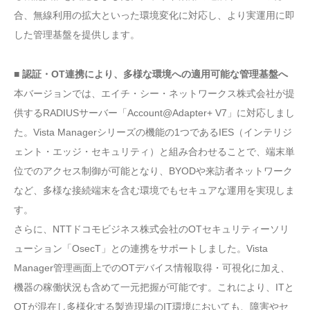
合、無線利用の拡大といった環境変化に対応し、より実運用に即
した管理基盤を提供します。
■ 認証・OT連携により、多様な環境への適用可能な管理基盤へ
本バージョンでは、エイチ・シー・ネットワークス株式会社が提
供するRADIUSサーバー「Account@Adapter+ V7」に対応しまし
た。Vista Managerシリーズの機能の1つであるIES（インテリジ
ェント・エッジ・セキュリティ）と組み合わせることで、端末単
位でのアクセス制御が可能となり、BYODや来訪者ネットワーク
など、多様な接続端末を含む環境でもセキュアな運用を実現しま
す。
さらに、NTTドコモビジネス株式会社のOTセキュリティーソリ
ューション「OsecT」との連携をサポートしました。Vista
Manager管理画面上でのOTデバイス情報取得・可視化に加え、
機器の稼働状況も含めて一元把握が可能です。これにより、ITと
OTが混在し多様化する製造現場のIT環境においても、障害やセ