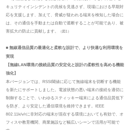
キュリティインシデントの兆候を見逃さず、現場における早期対
応を支援します、加えて、脅威が疑われる端末を検知した場合に
は、その通信を手動または自動で遮断することが可能であり、被
害拡大の防止に貢献します。
（図1）
■ 無線通信品質の最適化と柔軟な設計で、より快適な利用環境を
実現
【無線LAN環境の接続品質の安定化と設計の柔軟性を高める機能
強化】
本バージョンでは、RSSI閾値に応じて無線端末を切断する機能
を新たにサポートしました。電波状態の悪い端末の接続を適切に
制御することで、いわゆるスティッキー端末による通信品質低下
を防ぎ、より安定した通信環境を維持できます。IEEE
802.11k/v/rに非対応の端末が混在する環境においても有効で、オ
フィスや教育機関、商業施設など幅広いシーンで活用が可能で