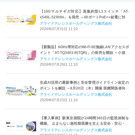
【10Gマルチギガ対応】高集約型L3スイッチ「AT-
x540L-52XHm」を発売 ～48ポートPoE++給電に対応
し、多様なデバイスを柔軟に収容～
アライドテレシスホールディングス株式会社
2026年07月31日 11:10
【新製品】6GHz帯対応のWi-Fi 6E無線LANアクセスポ
イント「AT-TQ3403-R(TQR)」の発売を開始 ～小規模
環境の導入・運用を効率化するルーター機能を搭載～
アライドテレシスホールディングス株式会社
2026年07月29日 11:10
生成AI活用の最新事例と安全管理ガイドライン改定の
ポイントを解説 ～8月20日（木）開催 医療関係者向け
オンラインセミナー～
アライドテレシスホールディングス株式会社
2026年07月23日 11:10
【導入事例】新東京病院が24時間365日の監視体制を
構築。 止まらない急性期医療を支える安全・安心・安
定のネットワーク基盤を実現
アライドテレシスホールディングス株式会社