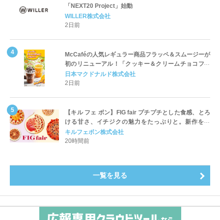
「NEXT20 Project」始動
WILLER株式会社
2日前
McCaféの人気レギュラー商品フラッペ＆スムージーが
初のリニューアル！「クッキー＆クリームチョコフラ
ッペ」「マンゴースムージー」8月5日（水）から販売
日本マクドナルド株式会社
開始
2日前
【キル フェ ボン】FIG fair プチプチとした食感、とろ
ける甘さ、イチジクの魅力をたっぷりと。新作を含
め、イチジク尽くしの全4種が登場8月20日（木）スタ
キルフェボン株式会社
ート
20時間前
一覧を見る