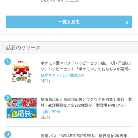
2026年07月07日 11:10
一覧を見る
話題のリリース
ポケモン夏マック「ハッピーセット編」 8月7日(金)よ
り、ハッピーセット『ポケモン』のおもちゃが期間限
定登場
日本マクドナルド株式会社
3日前
物価高に応える生活応援とワクワクを両立！食品・衣
料・生活用品など全222種類が一挙登場 PPIHグループ
「夏福袋」＆セール 8月6日(木)より順次スタート
（株）PPIH
3日前
高速バス「WILLER EXPRESS」運行開始20周年、