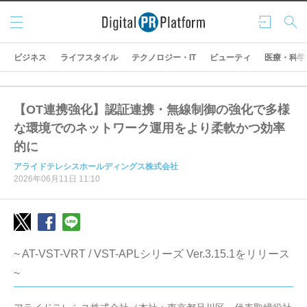
メニ
ログ
検索
ュー
イン
ビジネス
ライフスタイル
テクノロジー・IT
ビューティ
医療・科学
【OT連携強化】認証連携・無線制御の強化で多様
な環境でのネットワーク運用をより柔軟かつ効率
的に
アライドテレシスホールディングス株式会社
2026年06月11日 11:10
~ AT-VST-VRT / VST-APLシリーズ Ver.3.15.1をリリース
~