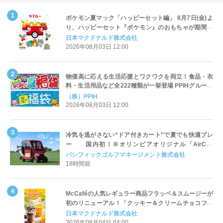
ポケモン夏マック「ハッピーセット編」 8月7日(金)よ
り、ハッピーセット『ポケモン』のおもちゃが期間限
定登場
日本マクドナルド株式会社
2026年08月03日 12:00
物価高に応える生活応援とワクワクを両立！食品・衣
料・生活用品など全222種類が一挙登場 PPIHグループ
「夏福袋」＆セール 8月6日(木)より順次スタート
（株）PPIH
2026年08月03日 12:00
冷気を逃がさない“ドア付きカート”で夏でも快適プレ
ー 国内初！※オリンピアオリジナル「AirCon
Cart（エアコンカート）」導入 | ＰＧＭ
パシフィックゴルフマネージメント株式会社
18時間前
McCaféの人気レギュラー商品フラッペ＆スムージーが
初のリニューアル！「クッキー＆クリームチョコフラ
ッペ」「マンゴースムージー」8月5日（水）から販売
日本マクドナルド株式会社
開始
2026年08月04日 04:00