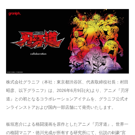
株式会社グラニフ（本社：東京都渋谷区、代表取締役社長：村田
昭彦、以下グラニフ）は、2026年6月9日(火)より、アニメ『刃牙
道』との初となるコラボレーションアイテムを、グラニフ公式オ
ンラインストアおよび国内一部店舗にて発売いたします。
板垣恵介による格闘漫画を原作としたアニメ『刃牙道』。世界一
の格闘マニア・徳川光成が所有する研究所にて、伝説の剣豪“宮