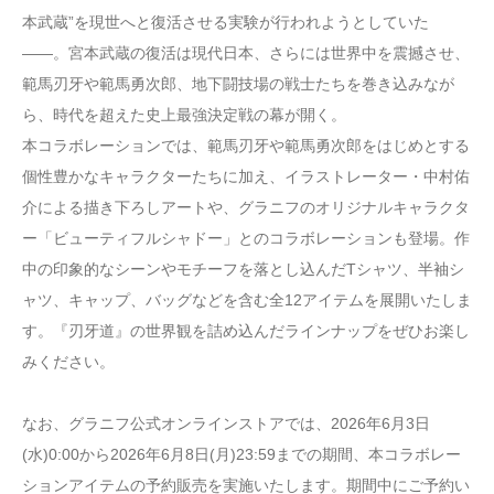
本武蔵”を現世へと復活させる実験が行われようとしていた
――。宮本武蔵の復活は現代日本、さらには世界中を震撼させ、
範馬刃牙や範馬勇次郎、地下闘技場の戦士たちを巻き込みなが
ら、時代を超えた史上最強決定戦の幕が開く。
本コラボレーションでは、範馬刃牙や範馬勇次郎をはじめとする
個性豊かなキャラクターたちに加え、イラストレーター・中村佑
介による描き下ろしアートや、グラニフのオリジナルキャラクタ
ー「ビューティフルシャドー」とのコラボレーションも登場。作
中の印象的なシーンやモチーフを落とし込んだTシャツ、半袖シ
ャツ、キャップ、バッグなどを含む全12アイテムを展開いたしま
す。『刃牙道』の世界観を詰め込んだラインナップをぜひお楽し
みください。
なお、グラニフ公式オンラインストアでは、2026年6月3日
(水)0:00から2026年6月8日(月)23:59までの期間、本コラボレー
ションアイテムの予約販売を実施いたします。期間中にご予約い