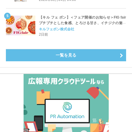
【キル フェ ボン】＜フェア開催のお知らせ＞FIG fair
プチプチとした食感、とろける甘さ、イチジクの魅力
をたっぷりと。新作を含め、イチジク尽くしの全4種が
キルフェボン株式会社
登場8月20日（木）スタート
2日前
一覧を見る