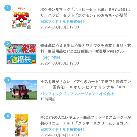
ポケモン夏マック「ハッピーセット編」 8月7日(金)よ
り、ハッピーセット『ポケモン』のおもちゃが期間限
定登場
日本マクドナルド株式会社
2026年08月03日 12:00
物価高に応える生活応援とワクワクを両立！食品・衣
料・生活用品など全222種類が一挙登場 PPIHグループ
「夏福袋」＆セール 8月6日(木)より順次スタート
（株）PPIH
2026年08月03日 12:00
冷気を逃がさない“ドア付きカート”で夏でも快適プレ
ー 国内初！※オリンピアオリジナル「AirCon
Cart（エアコンカート）」導入 | ＰＧＭ
パシフィックゴルフマネージメント株式会社
19時間前
McCaféの人気レギュラー商品フラッペ＆スムージーが
初のリニューアル！「クッキー＆クリームチョコフラ
ッペ」「マンゴースムージー」8月5日（水）から販売
日本マクドナルド株式会社
開始
2026年08月04日 04:00