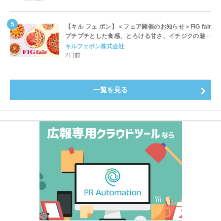
【キル フェ ボン】＜フェア開催のお知らせ＞FIG fair
プチプチとした食感、とろける甘さ、イチジクの魅力
をたっぷりと。新作を含め、イチジク尽くしの全4種が
キルフェボン株式会社
登場8月20日（木）スタート
2日前
一覧を見る