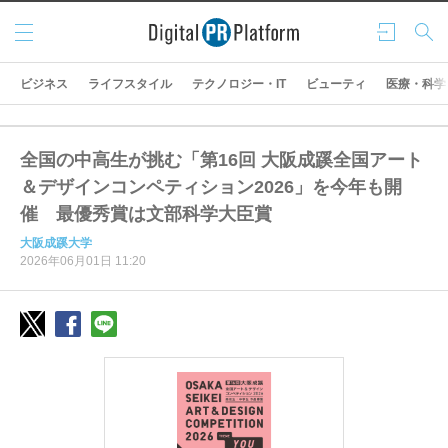
メニ
ログ
検索
ュー
イン
ビジネス
ライフスタイル
テクノロジー・IT
ビューティ
医療・科学
全国の中高生が挑む「第16回 大阪成蹊全国アート
＆デザインコンペティション2026」を今年も開
催 最優秀賞は文部科学大臣賞
大阪成蹊大学
2026年06月01日 11:20