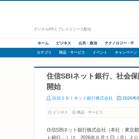
デジタルPRとプレスリリース配信
ホーム
ビジネス
公共・政治
テクノロジー・IT
カテゴリ
商品・サービス
イベント
キャンペーン
住信SBIネット銀行、社会
開始
住信ＳＢＩネット銀行株式会社
2026年
ビジネス
商品・サービス
住信SBIネット銀行株式会社（本社：東京都港
ト銀行」）は、2026年６月１日（月）よ