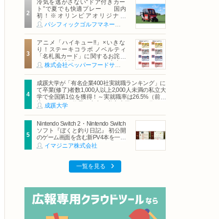
冷気を逃がさない“ドア付きカー
ト”で夏でも快適プレー 国内
初！※オリンピアオリジナル
「AirCon Cart（エアコンカー
パシフィックゴルフマネージメント株式会社
ト）」導入 | ＰＧＭ
アニメ「ハイキュー!!」×いきな
り！ステーキコラボ ノベルティ
「名札風カード」に関するお詫び
および交換対応についてのご案内
株式会社ペッパーフードサービス
成蹊大学が「有名企業400社実就職ランキング」に
て卒業(修了)者数1,000人以上2,000人未満の私立大
学で全国第1位を獲得！～実就職率は26.5%（前年
比＋4.3pt）に伸長、東京の私立大学でも10位にラ
成蹊大学
ンクイン～
Nintendo Switch 2・Nintendo Switch
ソフト『ぼくと釣り日記』 初公開
のゲーム画面を含む新PV4本を一挙
公開！
イマジニア株式会社
一覧を見る