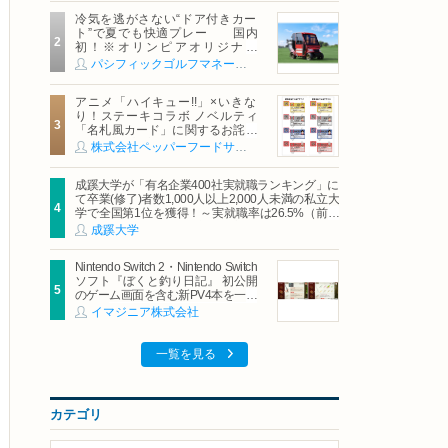
冷気を逃がさない“ドア付きカー
ト”で夏でも快適プレー 国内
初！※オリンピアオリジナル
「AirCon Cart（エアコンカー
パシフィックゴルフマネージメント株式会社
ト）」導入 | ＰＧＭ
アニメ「ハイキュー!!」×いきな
り！ステーキコラボ ノベルティ
「名札風カード」に関するお詫び
および交換対応についてのご案内
株式会社ペッパーフードサービス
成蹊大学が「有名企業400社実就職ランキング」に
て卒業(修了)者数1,000人以上2,000人未満の私立大
学で全国第1位を獲得！～実就職率は26.5%（前年
比＋4.3pt）に伸長、東京の私立大学でも10位にラ
成蹊大学
ンクイン～
Nintendo Switch 2・Nintendo Switch
ソフト『ぼくと釣り日記』 初公開
のゲーム画面を含む新PV4本を一挙
公開！
イマジニア株式会社
一覧を見る
カテゴリ