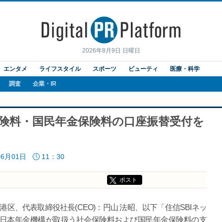
2026年8月9日 日曜日
エンタメ
ライフスタイル
スポーツ
ビューティ
医療・科学
調査
企業・IR
保険料・国民年金保険料の口座振替受付を
06月01日
11：30
ポスト
区、代表取締役社長(CEO)：円山 法昭、以下「住信SBIネッ
り日本年金機構が取扱う社会保険料および国民年金保険料の支