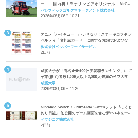
ー 国内初！※オリンピアオリジナル「AirCon
Cart（エアコンカート）」導入 | ＰＧＭ
パシフィックゴルフマネージメント株式会社
2026年08月06日 10:21
アニメ「ハイキュー!!」×いきなり！ステーキコラボ ノ
ベルティ「名札風カード」に関するお詫びおよび交換
対応についてのご案内
株式会社ペッパーフードサービス
2日前
成蹊大学が「有名企業400社実就職ランキング」にて
卒業(修了)者数1,000人以上2,000人未満の私立大学で
全国第1位を獲得！～実就職率は26.5%（前年比＋
成蹊大学
4.3pt）に伸長、東京の私立大学でも10位にランクイン
2026年08月06日 11:20
～
Nintendo Switch 2・Nintendo Switchソフト『ぼくと
釣り日記』 初公開のゲーム画面を含む新PV4本を一挙
公開！
イマジニア株式会社
2日前