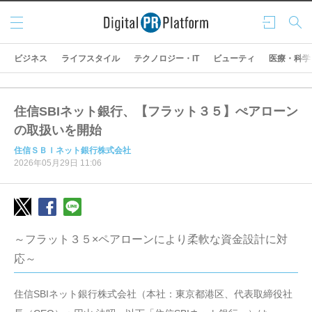
メニ
ログ
検索
ュー
イン
ビジネス
ライフスタイル
テクノロジー・IT
ビューティ
医療・科学
住信SBIネット銀行、【フラット３５】ぺアローン
の取扱いを開始
住信ＳＢＩネット銀行株式会社
2026年05月29日 11:06
～フラット３５×ペアローンにより柔軟な資金設計に対
応～
住信SBIネット銀行株式会社（本社：東京都港区、代表取締役社