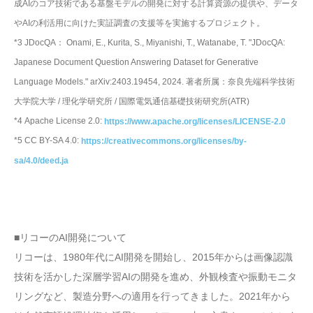
成AIのコア技術である基盤モデルの開発に対する計算資源の提供や、データ
やAIの利活用に向けた実証調査の支援等を実施するプロジェクト。
*3 JDocQA： Onami, E., Kurita, S., Miyanishi, T., Watanabe, T. "JDocQA:
Japanese Document Question Answering Dataset for Generative
Language Models." arXiv:2403.19454, 2024. 著者所属：奈良先端科学技術
大学院大学 / 理化学研究所 / 国際電気通信基礎技術研究所(ATR)
*4 Apache License 2.0:
https://www.apache.org/licenses/LICENSE-2.0
*5 CC BY-SA 4.0:
https://creativecommons.org/licenses/by-
sa/4.0/deed.ja
■リコーのAI開発について
リコーは、1980年代にAI開発を開始し、2015年からは画像認識
技術を活かした深層学習AIの開発を進め、外観検査や振動モニタ
リングなど、製造分野への適用を行ってきました。2021年から