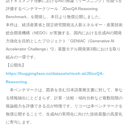
語ドキュメント理解におけるAIの推論（リーズニング）性能*1を
評価するベンチマークツール「JDocQA Reasoning
Benchmark」を開発し、本日より無償公開しました。
本件は、経済産業省と国立研究開発法人新エネルギー・産業技術
総合開発機構（NEDO）が実施する、国内における生成AIの開発
力強化を目的としたプロジェクト「GENIAC（Generative AI
Accelerator Challenge）*2」基盤モデル開発第3期における取り
組みの一環です。
【公開先】
https://huggingface.co/datasets/ricoh-ai/JDocQA-
Reasoning
本ベンチマークは、図表を含む日本語業務文書に対して、単な
る情報抽出にとどまらず、計算・比較・傾向分析など複数段階の
推論能力を評価できる点が特徴です。リコーは本ベンチマークを
無償公開することで、生成AIの実用化に向けた技術基盤の高度化
に寄与します。