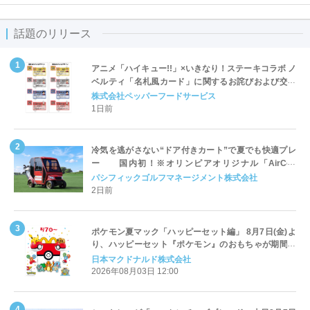
話題のリリース
アニメ「ハイキュー!!」×いきなり！ステーキコラボ ノ
ベルティ「名札風カード」に関するお詫びおよび交換
対応についてのご案内
株式会社ペッパーフードサービス
1日前
冷気を逃がさない“ドア付きカート”で夏でも快適プレ
ー 国内初！※オリンピアオリジナル「AirCon
Cart（エアコンカート）」導入 | ＰＧＭ
パシフィックゴルフマネージメント株式会社
2日前
ポケモン夏マック「ハッピーセット編」 8月7日(金)よ
り、ハッピーセット『ポケモン』のおもちゃが期間限
定登場
日本マクドナルド株式会社
2026年08月03日 12:00