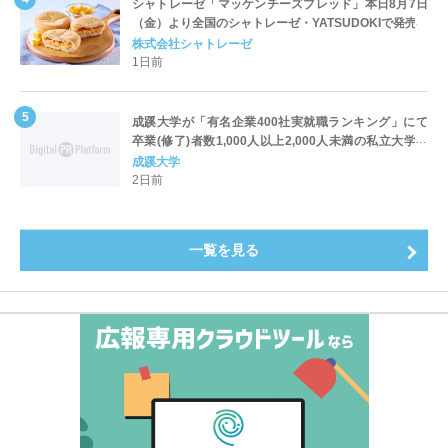
シャトレーゼ「マッケンチーズブレッド」本日8月7日
（金）より全国のシャトレーゼ・YATSUDOKIで発売
株式会社シャトレーゼ
1日前
成蹊大学が「有名企業400社実就職ランキング」にて
卒業(修了)者数1,000人以上2,000人未満の私立大学で
全国第1位を獲得！～実就職率は26.5%（前年比＋
成蹊大学
4.3pt）に伸長、東京の私立大学でも10位にランクイン
2日前
～
一覧を見る