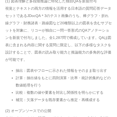
(1) 図表理解と多段階推論に特化した独自QAを新規付与
視覚とテキストの両方の情報を活用する日本語の質問応答データ
セットであるJDocQA＊3のテスト画像のうち、棒グラフ・折れ
線グラフ・財務諸表・路線図など20種類以上の図表を含むサブセ
ットを対象に、リコーが独自に一問一答形式のQAアノテーショ
ンを新規で付与しました。全1,287問で構成しています。QAは図
表に含まれる内容に関する質問に限定し、以下の多様なタスクを
設計することで、図表の読み取り能力と推論能力の多角的な評価
が可能です。
抽出：図表やフローに示された情報をそのまま取り出す
計算：抽出値をもとに四則演算・比率・統計的集約などの
数値処理を行う
比較：複数の値や要素を対比し関係性を明らかにする
補完：欠落データを既存要素から推定・再構成する
(2) オープンソースでの公開