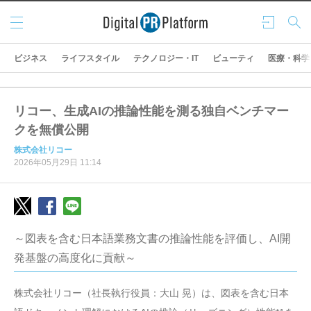
メニ
ログ
検索
ュー
イン
ビジネス
ライフスタイル
テクノロジー・IT
ビューティ
医療・科学
リコー、生成AIの推論性能を測る独自ベンチマー
クを無償公開
株式会社リコー
2026年05月29日 11:14
～図表を含む日本語業務文書の推論性能を評価し、AI開
発基盤の高度化に貢献～
株式会社リコー（社長執行役員：大山 晃）は、図表を含む日本