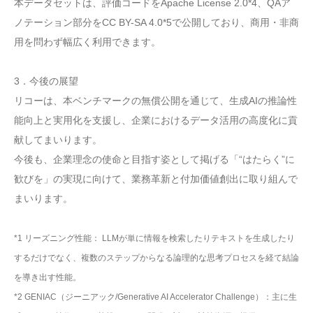
本データセットは、評価コードをApache License 2.0*4、QAア
ノテーション部分をCC BY-SA 4.0*5で公開しており、商用・非商
用を問わず幅広く利用できます。
3．今後の展望
リコーは、本ベンチマークの無償公開を通じて、生成AIの推論性
能向上と実用化を支援し、企業におけるデータ活用の高度化に貢
献してまいります。
今後も、企業理念の使命と目指す姿として掲げる「“はたらく”に
歓びを」の実現に向けて、業務革新と付加価値創出に取り組んで
まいります。
*1 リーズニング性能： LLMが単に情報を検索したりテキストを生成したり
するだけでなく、複数のステップからなる論理的な思考プロセスを経て結論
を導き出す性能。
*2 GENIAC（ジーニアック/Generative AI Accelerator Challenge）：主に生