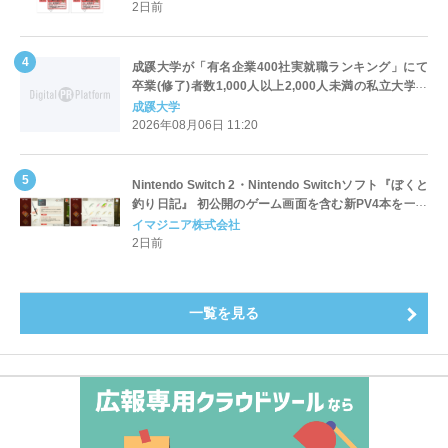
2日前
成蹊大学が「有名企業400社実就職ランキング」にて
卒業(修了)者数1,000人以上2,000人未満の私立大学で
全国第1位を獲得！～実就職率は26.5%（前年比＋
成蹊大学
4.3pt）に伸長、東京の私立大学でも10位にランクイン
2026年08月06日 11:20
～
Nintendo Switch 2・Nintendo Switchソフト『ぼくと
釣り日記』 初公開のゲーム画面を含む新PV4本を一挙
公開！
イマジニア株式会社
2日前
一覧を見る