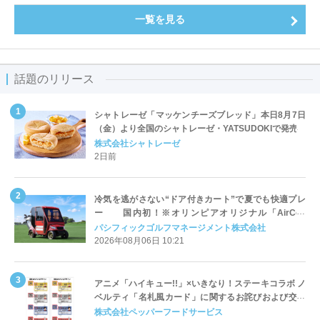
一覧を見る
話題のリリース
シャトレーゼ「マッケンチーズブレッド」本日8月7日
（金）より全国のシャトレーゼ・YATSUDOKIで発売
株式会社シャトレーゼ
2日前
冷気を逃がさない“ドア付きカート”で夏でも快適プレ
ー 国内初！※オリンピアオリジナル「AirCon
Cart（エアコンカート）」導入 | ＰＧＭ
パシフィックゴルフマネージメント株式会社
2026年08月06日 10:21
アニメ「ハイキュー!!」×いきなり！ステーキコラボ ノ
ベルティ「名札風カード」に関するお詫びおよび交換
対応についてのご案内
株式会社ペッパーフードサービス