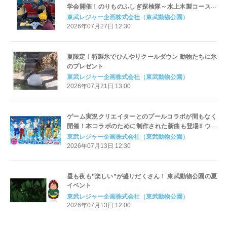
学会開催！のりものふしぎ探検隊～水上木製コースタ
ーレジーナⅡ編～
東武レジャー企画株式会社（東武動物公園）
2026年07月27日 12:30
夏限定！特製氷でひんやりクールダウン 動物たちに氷
のプレゼント
東武レジャー企画株式会社（東武動物公園）
2026年07月21日 13:00
ゲーム実況クリエイターとのプールコラボが間もなく
開催！本コラボのために制作された新曲も登場‼ ウォ
ーターチャレンジ×東武動物公園〜ウォーターチャレン
東武レジャー企画株式会社（東武動物公園）
ジパーク〜
2026年07月13日 12:30
昼も夜も”楽しい”が盛りだくさん！ 東武動物公園の夏
イベント
東武レジャー企画株式会社（東武動物公園）
2026年07月13日 12:00