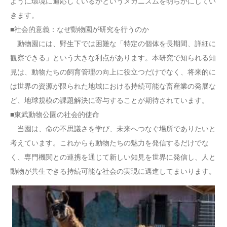
ように環境に適応しているかというメカニズムを明らかにしてい
きます。
■社会的意義：なぜ動物園が研究を行うのか
動物園には、野生下では困難な「特定の個体を長期間、詳細に
観察できる」という大きな利点があります。本研究で知られる知
見は、動物たちの飼育管理の向上に役立つだけでなく、将来的に
は世界の資源が限られた地域における持続可能な畜産業の発展な
ど、地球規模の課題解決に寄与することが期待されています。
■東武動物公園の社会的使命
当園は、命の不思議さを学び、未来へつなぐ場所でありたいと
考えています。これからも動物たちの魅力を発信するだけでな
く、専門機関との連携を通じて新しい知見を世界に発信し、人と
動物が共生できる持続可能な社会の実現に邁進してまいります。