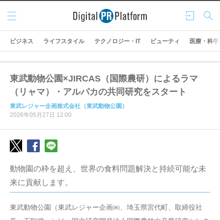
メニ
ログ
検索
ュー
イン
ビジネス
ライフスタイル
テクノロジー・IT
ビューティ
医療・科学
東武動物公園×JIRCAS（国際農研）によるラマ
（リャマ）・アルパカの共同研究をスタート
東武レジャー企画株式会社（東武動物公園）
2026年05月27日 12:00
動物園の枠を超え、世界の食料問題解決と持続可能な未
来に貢献します。
東武動物公園（東武レジャー企画㈱、埼玉県宮代町、取締役社