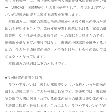
長：石附栄一）は、国立研究開発法人国際農林水産業研究センタ
ー（JIRCAS：国際農研）との共同研究として、ラマおよびアル
パカの環境適応能力に関する調査を実施します。
本取組みは、南米の過酷な自然環境を生き抜く彼らの優れた適
応力を解明することで、気候変動が進む現代における「家畜の健
康管理」や「持続可能な食糧生産」への貢献を目指すものです。
動物園を単なる展示施設ではなく、未来の地球課題を解決するた
めの「生きた学術研究の拠点」と位置付けた、社会性の高いプロ
ジェクトとなっています。
本取組みの詳細は以下のとおりです。
■共同研究の背景と目的
ラマやアルパカは、激しい寒暖差や乏しい食料といった南米の
厳しい環境に適応してきた強靭な動物です。本研究では、東武動
物公園で大切に飼育されている個体の日々の健康状態や体の変化
を詳細に観察・分析します。これにより、ラマやアルパカがどの