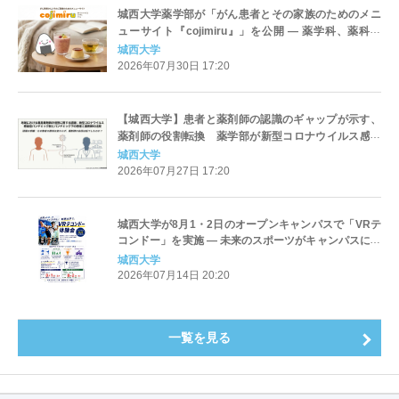
城西大学薬学部が「がん患者とその家族のためのメニ
ューサイト『cojimiru』」を公開 ― 薬学科、薬科学
科、医療栄養学科の3学科が連携してレシピを考案
城西大学
2026年07月30日 17:20
【城西大学】患者と薬剤師の認識のギャップが示す、
薬剤師の役割転換 薬学部が新型コロナウイルス感染
症（COVID-19）パンデミック前後における薬剤師の役
城西大学
割に対する、患者と薬剤師自身の認識の変化を調査
2026年07月27日 17:20
城西大学が8月1・2日のオープンキャンパスで「VRテ
コンドー」を実施 ― 未来のスポーツがキャンパスに登
場
城西大学
2026年07月14日 20:20
一覧を見る