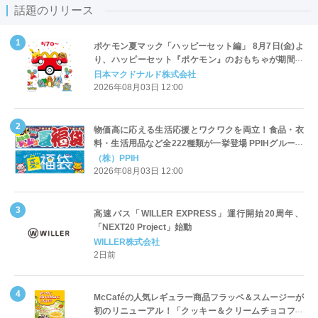
話題のリリース
ポケモン夏マック「ハッピーセット編」 8月7日(金)よ
り、ハッピーセット『ポケモン』のおもちゃが期間限
定登場
日本マクドナルド株式会社
2026年08月03日 12:00
物価高に応える生活応援とワクワクを両立！食品・衣
料・生活用品など全222種類が一挙登場 PPIHグループ
「夏福袋」＆セール 8月6日(木)より順次スタート
（株）PPIH
2026年08月03日 12:00
高速バス「WILLER EXPRESS」運行開始20周年、
「NEXT20 Project」始動
WILLER株式会社
2日前
McCaféの人気レギュラー商品フラッペ＆スムージーが
初のリニューアル！「クッキー＆クリームチョコフラ