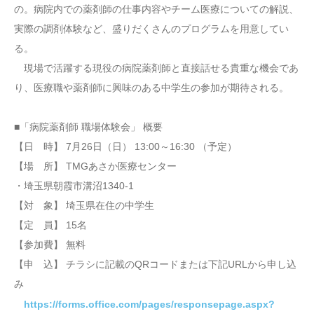
の。病院内での薬剤師の仕事内容やチーム医療についての解説、
実際の調剤体験など、盛りだくさんのプログラムを用意してい
る。
現場で活躍する現役の病院薬剤師と直接話せる貴重な機会であ
り、医療職や薬剤師に興味のある中学生の参加が期待される。
■「病院薬剤師 職場体験会」 概要
【日 時】 7月26日（日） 13:00～16:30 （予定）
【場 所】 TMGあさか医療センター
・埼玉県朝霞市溝沼1340-1
【対 象】 埼玉県在住の中学生
【定 員】 15名
【参加費】 無料
【申 込】 チラシに記載のQRコードまたは下記URLから申し込
み
https://forms.office.com/pages/responsepage.aspx?