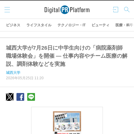
メニ
ログ
検索
ュー
イン
ビジネス
ライフスタイル
テクノロジー・IT
ビューティ
医療・科学
城西大学が7月26日に中学生向けの「病院薬剤師
職場体験会」を開催 ― 仕事内容やチーム医療の解
説、調剤体験などを実施
城西大学
2026年05月25日 11:20