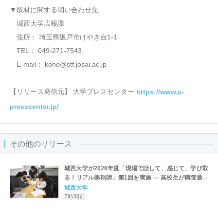
▼取材に関する問い合わせ先
城西大学広報課
住所： 埼玉県坂戸市けやき台1-1
TEL： 049-271-7543
E-mail： koho@stf.josai.ac.jp
【リリース発信元】 大学プレスセンター
https://www.u-
presscenter.jp/
その他のリリース
城西大学が2026年度「現場で話して、感じて、学び取
る！リアル薬剤師」第1回を実施 ― 高校生が病院薬剤
師のリアルに触れる体験型プログラム
城西大学
7時間前