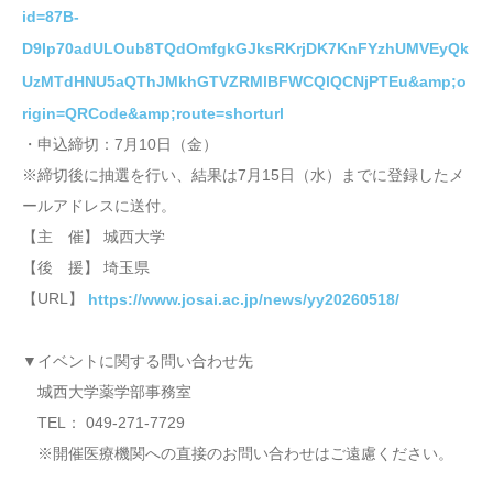
id=87B-
D9Ip70adULOub8TQdOmfgkGJksRKrjDK7KnFYzhUMVEyQk
UzMTdHNU5aQThJMkhGTVZRMlBFWCQlQCNjPTEu&amp;o
rigin=QRCode&amp;route=shorturl
・申込締切：7月10日（金）
※締切後に抽選を行い、結果は7月15日（水）までに登録したメ
ールアドレスに送付。
【主 催】 城西大学
【後 援】 埼玉県
【URL】
https://www.josai.ac.jp/news/yy20260518/
▼イベントに関する問い合わせ先
城西大学薬学部事務室
TEL： 049-271-7729
※開催医療機関への直接のお問い合わせはご遠慮ください。