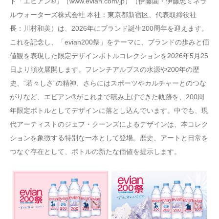
ド「エビアン®」（www.evian.com/jp）（伊藤園・伊藤忠ミネラ
ルウォーターズ株式会社 本社：東京都新宿区、代表取締役社
長：川村和美）は、2026年にブランド誕生200周年を迎えます。
これを記念し、「evian200祭」をテーマに、ブランドの歩みと価
値観を表現した限定デザインボトルコレクションを2026年5月25
日より順次展開します。フレンチアルプスの水源や200年の歴
史、“若々しさ”の精神、さらにはスポーツやカルチャーとのつな
がりなど、エビアン®がこれまで積み上げてきた軌跡を、200周
年限定ボトルとしてデザインに落とし込んでいます。中でも、現
代アーティストのジェフ・クーンズによるデザインは、本コレク
ションを象徴する特別な一本として登場。歴史、アートと日常を
つなぐ存在として、ボトルの新たな価値を提示します。