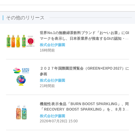
その他のリリース
世界No.1の無糖緑茶飲料ブランド「お〜いお茶」にGI
マークを表示し、日本茶業界が推進するGIの認知・理
解促進を後押し
株式会社伊藤園
16時間前
２０２７年国際園芸博覧会（GREEN×EXPO 2027）に
参画
株式会社伊藤園
21時間前
機能性表示食品「BURN BOOST SPARKLING」、同
「RECOVERY BOOST SPARKLING」を、8月3日
（月）に販売開始
株式会社伊藤園
2026年07月28日 15:00