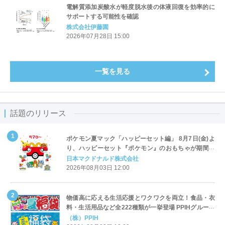
電解質添加炭酸水が軽度脱水後の体液回復を効率的に
サポートする可能性を確認
株式会社伊藤園
2026年07月28日 15:00
一覧を見る
話題のリリース
ポケモン夏マック「ハッピーセット編」 8月7日(金)よ
り、ハッピーセット『ポケモン』のおもちゃが期間限
定登場
日本マクドナルド株式会社
2026年08月03日 12:00
物価高に応える生活応援とワクワクを両立！食品・衣
料・生活用品など全222種類が一挙登場 PPIHグループ
「夏福袋」＆セール 8月6日(木)より順次スタート
（株）PPIH