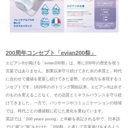
200周年コンセプト「evian200祭」
エビアン®が掲げる「evian200祭」は、単に200年の歴史を祝う
言葉ではありません。創業以来守り続けてきた水の本質と、時代
に合わせて価値を更新し続けてきた姿勢、その両方を表現するコ
ンセプトです。1826年のボトリング開始以来、エビアン®は水そ
のものを変えることなく、その品質とミネラルバランスを守り続
けてきました。一方で、パッケージやコミュニケーションの領域
では、時代ごとの価値観に応じた進化を重ねています。
英語では「200 years young」と年齢を表記される中で、日本語
では”歳”と”祭”をかけた 「200祭」と表して言葉遊びをするよう