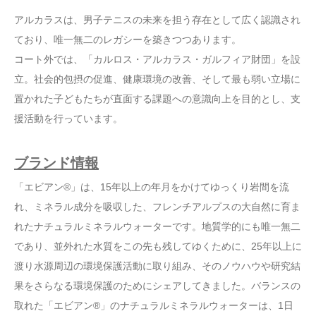
アルカラスは、男子テニスの未来を担う存在として広く認識され
ており、唯一無二のレガシーを築きつつあります。
コート外では、「カルロス・アルカラス・ガルフィア財団」を設
立。社会的包摂の促進、健康環境の改善、そして最も弱い立場に
置かれた子どもたちが直面する課題への意識向上を目的とし、支
援活動を行っています。
ブランド情報
「エビアン®」は、15年以上の年月をかけてゆっくり岩間を流
れ、ミネラル成分を吸収した、フレンチアルプスの大自然に育ま
れたナチュラルミネラルウォーターです。地質学的にも唯一無二
であり、並外れた水質をこの先も残してゆくために、25年以上に
渡り水源周辺の環境保護活動に取り組み、そのノウハウや研究結
果をさらなる環境保護のためにシェアしてきました。バランスの
取れた「エビアン®」のナチュラルミネラルウォーターは、1日