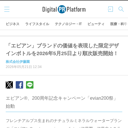
メニ
ログ
検索
ュー
イン
ビジネス
ライフスタイル
テクノロジー・IT
ビューティ
医療・科学
「エビアン」ブランドの価値を表現した限定デザ
インボトルを2026年5月25日より順次販売開始！
株式会社伊藤園
2026年05月21日 12:34
エビアン®、200周年記念キャンペーン「evian200祭」
始動
フレンチアルプス生まれのナチュラルミネラルウォーターブラン