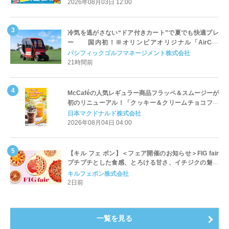
2026年08月03日 12:00
冷気を逃がさない“ドア付きカート”で夏でも快適プレ
ー 国内初！※オリンピアオリジナル「AirCon
Cart（エアコンカート）」導入 | ＰＧＭ
パシフィックゴルフマネージメント株式会社
21時間前
McCaféの人気レギュラー商品フラッペ＆スムージーが
初のリニューアル！「クッキー＆クリームチョコフラ
ッペ」「マンゴースムージー」8月5日（水）から販売
日本マクドナルド株式会社
開始
2026年08月04日 04:00
【キル フェ ボン】＜フェア開催のお知らせ＞FIG fair
プチプチとした食感、とろける甘さ、イチジクの魅力
をたっぷりと。新作を含め、イチジク尽くしの全4種が
キルフェボン株式会社
登場8月20日（木）スタート
2日前
一覧を見る