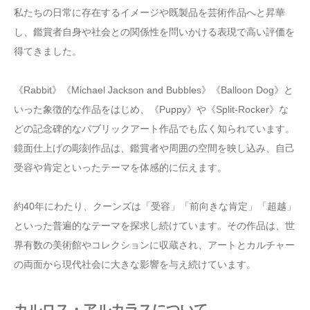
私たちの日常に存在するイメージや既製品を芸術作品へと昇華
し、鑑賞者自身や社会との関係性を問いかける表現で高い評価を
得てきました。
《Rabbit》《Michael Jackson and Bubbles》《Balloon Dog》と
いった象徴的な作品をはじめ、《Puppy》や《Split‑Rocker》な
どの記念碑的なパブリックアート作品でも広く知られています。
鏡面仕上げの彫刻作品は、鑑賞者や周囲の空間を映し込み、自己
受容や肯定といったテーマを体感的に伝えます。
約40年にわたり、クーンズは「受容」「前向きな肯定」「超越」
といった普遍的なテーマを探求し続けています。その作品は、世
界有数の美術館やコレクションに収蔵され、アートとカルチャー
の両面から現代社会に大きな影響を与え続けています。
カルロス・アルカラスについて