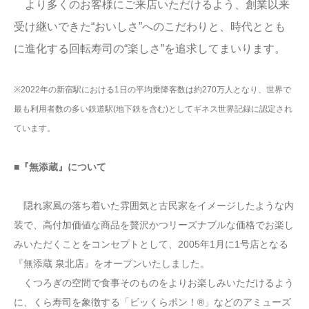
より多くのお客様にご来店いただけるよう、創業以来
受け継いできた“おいしさ”へのこだわりと、時代ととも
に進化する回転寿司の“楽しさ”を追求してまいります。
※2022年の新宿駅における1日の平均乗降客数は約270万人となり、世界で
最も利用者数の多い鉄道駅(地下鉄を含む)としてギネス世界記録に認定され
ています。
■『無添蔵』について
隠れ家風の落ち着いた雰囲気と古民家をイメージしたような内
装で、高付加価値な商品を贅沢かつリーズナブルな価格でお楽し
みいただくことをコンセプトとして、2005年1月に1号店となる
『無添蔵 泉北店』をオープンいたしました。
くつろぎの空間で食事そのものをよりお楽しみいただけるよう
に、くら寿司を象徴する「ビッくらポン！®」などのアミューズ