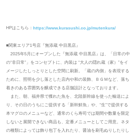
HPはこちら：
https://www.kurasushi.co.jp/mutenkura/
■関東エリア1号店『無添蔵 中目黒店』
2025年5月にオープンした『無添蔵 中目黒店』は、「日常の中
の“非日常”」をコンセプトに、内装は “大人の隠れ蔵（家）”をイ
メージしたしっとりとした空間に刷新。「蔵の内側」を表現する
ために、照明を少し落とした店内や和の装飾、ＢＧＭなど、落ち
着きのある雰囲気を醸成できる店舗設計となっております。
また、朝、福井県で獲れた魚を、北陸新幹線を使った輸送によ
り、その日のうちにご提供する「新幹鮮魚」や、“生”で提供する
本マグロのメニューなど、通常のくら寿司では期間や数量を限定
しないと展開できない商品も、定番メニューとしてご用意。ネタ
の種類によっては飾り包丁を入れたり、醤油を刷毛ぬりしたりし