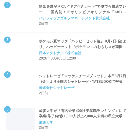
冷気を逃がさない“ドア付きカート”で夏でも快適プレ
ー 国内初！※オリンピアオリジナル「AirCon
Cart（エアコンカート）」導入 | ＰＧＭ
パシフィックゴルフマネージメント株式会社
3日前
ポケモン夏マック「ハッピーセット編」 8月7日(金)よ
り、ハッピーセット『ポケモン』のおもちゃが期間限
定登場
日本マクドナルド株式会社
2026年08月03日 12:00
シャトレーゼ「マッケンチーズブレッド」本日8月7日
（金）より全国のシャトレーゼ・YATSUDOKIで発売
株式会社シャトレーゼ
2日前
成蹊大学が「有名企業400社実就職ランキング」にて
卒業(修了)者数1,000人以上2,000人未満の私立大学で
全国第1位を獲得！～実就職率は26.5%（前年比＋
成蹊大学
4.3pt）に伸長、東京の私立大学でも10位にランクイン
3日前