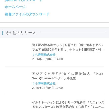
ホームページ
画像ファイルのダウンロード
その他のリリース
碧く澄み渡る海でじっくり育てた 「地中海本まぐろ」
フェア 創業50周年を前に、中トロを5日間限定・特別
価格110円で提供 -8月7日（金）より期間・数量限定で
くら寿司株式会社
販売-
2026年08月04日 14:00
アジアくら寿司がタイに現地法人 「Kura
Sushi(Thailand)Co.,Ltd.」を設立
くら寿司株式会社
2026年08月04日 10:00
イルミネーションによるシリーズ最新作 『ミニオンズ
＆モンスターズ』映画公開記念 くら寿司×「ミニオン