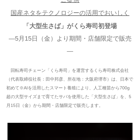
国産ネタをテクノロジーの活用でおいしく
「大型生さば」がくら寿司初登場
―5月15日（金）より期間・店舗限定で販売
―
回転寿司チェーン「くら寿司」を運営するくら寿司株式会社
（代表取締役社長：田中邦彦、所在地：大阪府堺市）は、日本で
初めて※AIを活用したスマート養殖により、人工種苗から700g
超の大型サイズまで育てたサバを使用した「大型生さば」を、5
月15日（金）から期間・店舗限定で販売します。