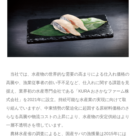
当社では、水産物の世界的な需要の高まりによる仕入れ価格の
高騰や、漁業従事者の担い手不足など、仕入れに関する課題を見
据え、業界初の水産専門会社である「KURA おさかなファーム株
式会社」を2021年に設立。持続可能な水産業の実現に向けて取
り組んでいますが、中東情勢の緊迫化に起因する原材料価格のさ
らなる高騰や物流コストの上昇により、水産物の安定供給はより
一層不透明さを増しています。
農林水産省の調査によると、国産サバの漁獲量は2015年には