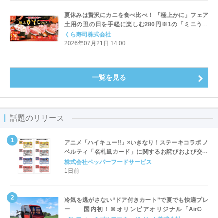
夏休みは贅沢にカニを食べ比べ！ 「極上かに」フェア
土用の丑の日を手軽に楽しむ280円※1の「ミニうな
丼」も登場！ ―7月24日（金）より期間・数量限定で
くら寿司株式会社
販売―
2026年07月21日 14:00
一覧を見る
話題のリリース
アニメ「ハイキュー!!」×いきなり！ステーキコラボ ノ
ベルティ「名札風カード」に関するお詫びおよび交換
対応についてのご案内
株式会社ペッパーフードサービス
1日前
冷気を逃がさない“ドア付きカート”で夏でも快適プレ
ー 国内初！※オリンピアオリジナル「AirCon