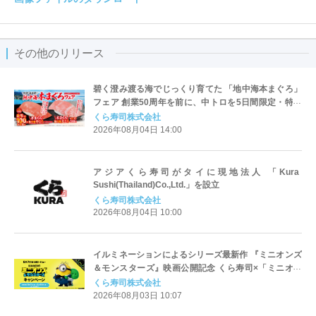
その他のリリース
碧く澄み渡る海でじっくり育てた 「地中海本まぐろ」
フェア 創業50周年を前に、中トロを5日間限定・特別
価格110円で提供 -8月7日（金）より期間・数量限定で
くら寿司株式会社
販売-
2026年08月04日 14:00
アジアくら寿司がタイに現地法人 「Kura
Sushi(Thailand)Co.,Ltd.」を設立
くら寿司株式会社
2026年08月04日 10:00
イルミネーションによるシリーズ最新作 『ミニオンズ
＆モンスターズ』映画公開記念 くら寿司×「ミニオン
ズ」初のコラボキャンペーン ～8月7日（金）から全国
くら寿司株式会社
のくら寿司で開催～
2026年08月03日 10:07