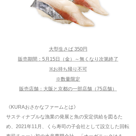
大型生さば 350円
販売期間：5月15日（金）～無くなり次第終了
※お持ち帰り不可
※数量限定
販売店舗：大阪と京都の一部店舗（75店舗）
《KURAおさかなファームとは》
サスティナブルな漁業の発展と魚の安定供給を図るた
め、2021年11月、くら寿司の子会社として設立した回転