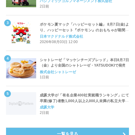
Cart（エアコンカート）」導入 | ＰＧＭ
パシフィックゴルフマネージメント株式会社
2日前
ポケモン夏マック「ハッピーセット編」 8月7日(金)よ
り、ハッピーセット『ポケモン』のおもちゃが期間限
定登場
日本マクドナルド株式会社
2026年08月03日 12:00
シャトレーゼ「マッケンチーズブレッド」本日8月7日
（金）より全国のシャトレーゼ・YATSUDOKIで発売
株式会社シャトレーゼ
1日前
成蹊大学が「有名企業400社実就職ランキング」にて
卒業(修了)者数1,000人以上2,000人未満の私立大学で
全国第1位を獲得！～実就職率は26.5%（前年比＋
成蹊大学
4.3pt）に伸長、東京の私立大学でも10位にランクイン
2日前
～
一覧を見る