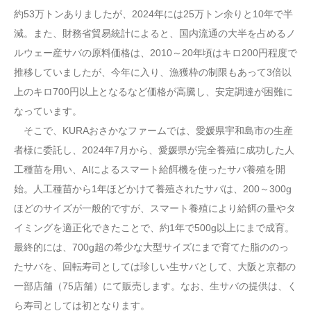
約53万トンありましたが、2024年には25万トン余りと10年で半
減。また、財務省貿易統計によると、国内流通の大半を占めるノ
ルウェー産サバの原料価格は、2010～20年頃はキロ200円程度で
推移していましたが、今年に入り、漁獲枠の制限もあって3倍以
上のキロ700円以上となるなど価格が高騰し、安定調達が困難に
なっています。
そこで、KURAおさかなファームでは、愛媛県宇和島市の生産
者様に委託し、2024年7月から、愛媛県が完全養殖に成功した人
工種苗を用い、AIによるスマート給餌機を使ったサバ養殖を開
始。人工種苗から1年ほどかけて養殖されたサバは、200～300g
ほどのサイズが一般的ですが、スマート養殖により給餌の量やタ
イミングを適正化できたことで、約1年で500g以上にまで成育。
最終的には、700g超の希少な大型サイズにまで育てた脂ののっ
たサバを、回転寿司としては珍しい生サバとして、大阪と京都の
一部店舗（75店舗）にて販売します。なお、生サバの提供は、く
ら寿司としては初となります。