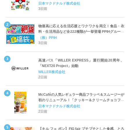
定登場
日本マクドナルド株式会社
3日前
物価高に応える生活応援とワクワクを両立！食品・衣
料・生活用品など全222種類が一挙登場 PPIHグループ
「夏福袋」＆セール 8月6日(木)より順次スタート
（株）PPIH
3日前
高速バス「WILLER EXPRESS」運行開始20周年、
「NEXT20 Project」始動
WILLER株式会社
2日前
McCaféの人気レギュラー商品フラッペ＆スムージーが
初のリニューアル！「クッキー＆クリームチョコフラ
ッペ」「マンゴースムージー」8月5日（水）から販売
日本マクドナルド株式会社
開始
2日前
【キル フェ ボン】FIG fair プチプチとした食感、とろ