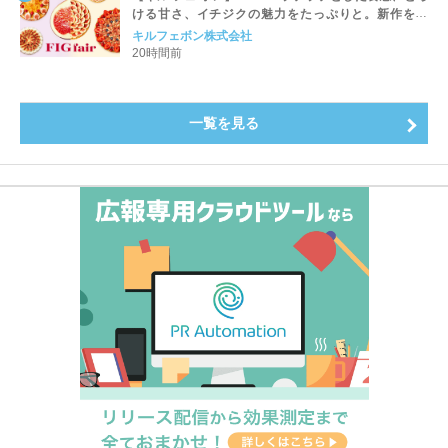
ける甘さ、イチジクの魅力をたっぷりと。新作を含
め、イチジク尽くしの全4種が登場8月20日（木）スタ
キルフェボン株式会社
ート
20時間前
一覧を見る