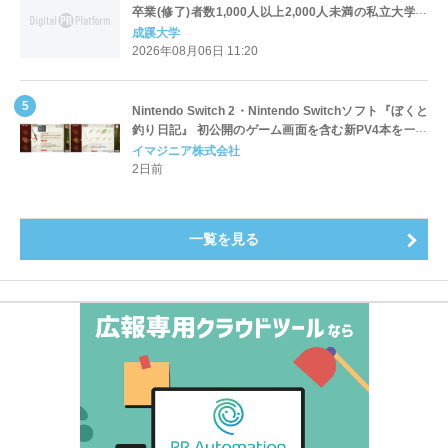
卒業(修了)者数1,000人以上2,000人未満の私立大学で
全国第1位を獲得！～実就職率は26.5%（前年比＋
成蹊大学
4.3pt）に伸長、東京の私立大学でも10位にランクイン
2026年08月06日 11:20
～
Nintendo Switch 2・Nintendo Switchソフト『ぼくと
釣り日記』 初公開のゲーム画面を含む新PV4本を一挙
公開！
イマジニア株式会社
2日前
一覧を見る