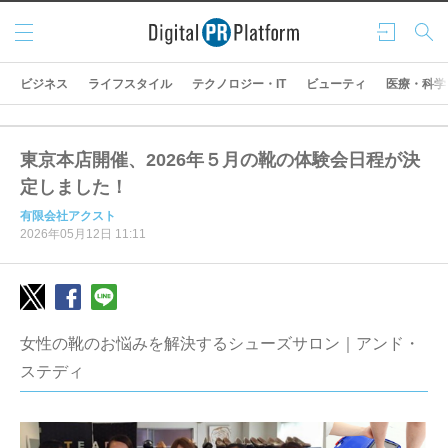
メニ
ログ
検索
ュー
イン
ビジネス
ライフスタイル
テクノロジー・IT
ビューティ
医療・科学
東京本店開催、2026年５月の靴の体験会日程が決
定しました！
有限会社アクスト
2026年05月12日 11:11
女性の靴のお悩みを解決するシューズサロン｜アンド・
ステディ