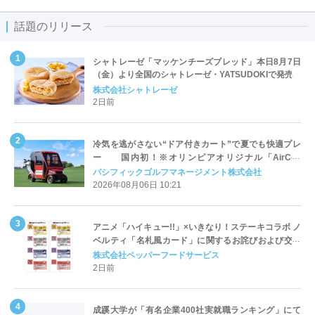
話題のリリース
シャトレーゼ「マッケンチーズブレッド」本日8月7日
（金）より全国のシャトレーゼ・YATSUDOKIで発売
株式会社シャトレーゼ
2日前
冷気を逃がさない“ドア付きカート”で夏でも快適プレ
ー 国内初！※オリンピアオリジナル「AirCon
Cart（エアコンカート）」導入 | ＰＧＭ
パシフィックゴルフマネージメント株式会社
2026年08月06日 10:21
アニメ「ハイキュー!!」×いきなり！ステーキコラボ ノ
ベルティ「名札風カード」に関するお詫びおよび交換
対応についてのご案内
株式会社ペッパーフードサービス
2日前
成蹊大学が「有名企業400社実就職ランキング」にて