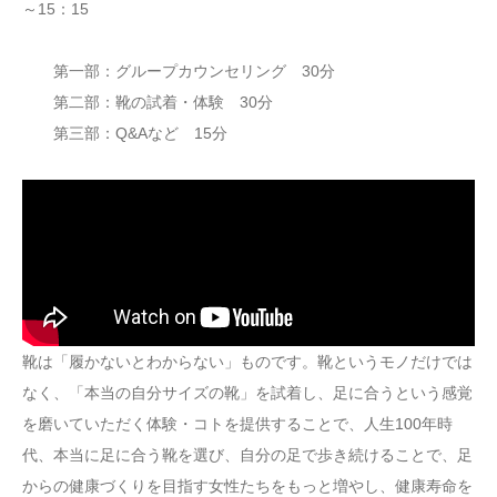
～15：15
第一部：グループカウンセリング 30分
第二部：靴の試着・体験 30分
第三部：Q&Aなど 15分
靴は「履かないとわからない」ものです。靴というモノだけでは
なく、「本当の自分サイズの靴」を試着し、足に合うという感覚
を磨いていただく体験・コトを提供することで、人生100年時
代、本当に足に合う靴を選び、自分の足で歩き続けることで、足
からの健康づくりを目指す女性たちをもっと増やし、健康寿命を