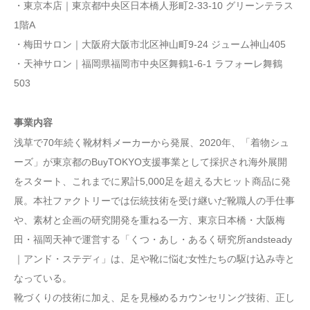
・東京本店｜東京都中央区日本橋人形町2-33-10 グリーンテラス
1階A
・梅田サロン｜大阪府大阪市北区神山町9-24 ジューム神山405
・天神サロン｜福岡県福岡市中央区舞鶴1-6-1 ラフォーレ舞鶴
503
事業内容
浅草で70年続く靴材料メーカーから発展、2020年、「着物シュ
ーズ」が東京都のBuyTOKYO支援事業として採択され海外展開
をスタート、これまでに累計5,000足を超える大ヒット商品に発
展。本社ファクトリーでは伝統技術を受け継いだ靴職人の手仕事
や、素材と企画の研究開発を重ねる一方、東京日本橋・大阪梅
田・福岡天神で運営する「くつ・あし・あるく研究所andsteady
｜アンド・ステディ」は、足や靴に悩む女性たちの駆け込み寺と
なっている。
靴づくりの技術に加え、足を見極めるカウンセリング技術、正し