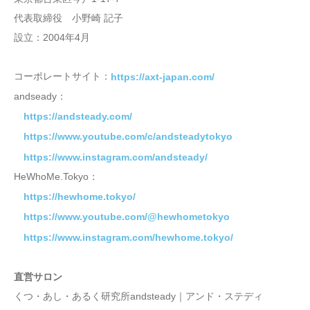
代表取締役 小野崎 記子
設立：2004年4月
コーポレートサイト：
https://axt-japan.com/
andseady：
https://andsteady.com/
https://www.youtube.com/c/andsteadytokyo
https://www.instagram.com/andsteady/
HeWhoMe.Tokyo：
https://hewhome.tokyo/
https://www.youtube.com/@hewhometokyo
https://www.instagram.com/hewhome.tokyo/
直営サロン
くつ・あし・あるく研究所andsteady｜アンド・ステディ